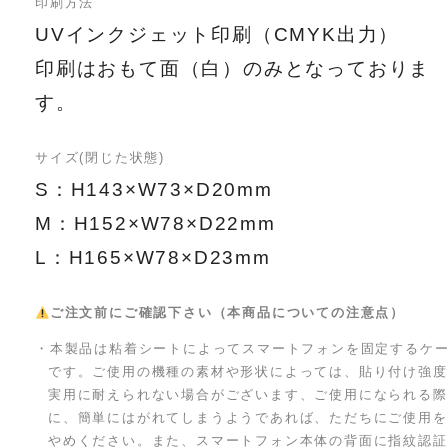
印刷方法
UVインクジェット印刷（CMYK出力）
印刷はおもて面（白）のみとなっておりま
す。
サイズ(閉じた状態)
S：H143×W73×D20mm
M：H152×W78×D22mm
L：H165×W78×D23mm
ご注文前にご確認下さい（本商品についての注意点）
・本製品は粘着シートによってスマートフォンを固定するケ
です。ご使用の機種の素材や形状によっては、貼り付け強度
実用に耐えられない場合がございます、ご使用になられる際
に、簡単にはがれてしまうようであれば、ただちにご使用を
やめください。また、スマートフォン本体の背面に指紋認証