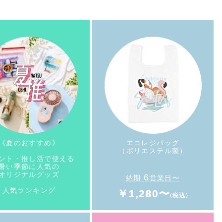
《夏のおすすめ》
エコレジバッグ
（ポリエステル製）
ント・推し活で使える
暑い季節に人気の
オリジナルグッズ
6
納期
営業日〜
人気ランキング
￥1,280〜