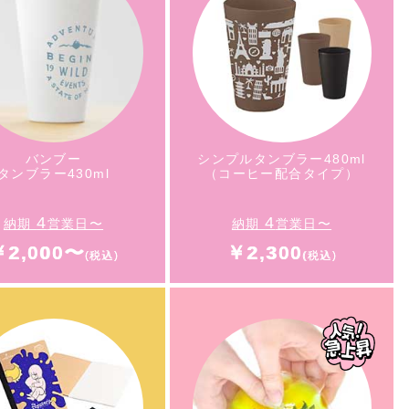
トラリー2点セット
（天然竹使用）
バンブー
DTF印刷
タンブラー280ml
フチなし熱転写）
バンブー
シンプルタンブラー480ml
タンブラー430ml
（コーヒー配合タイプ）
4
4
納期
営業日〜
納期
営業日〜
￥2,000〜
￥2,300
バンブー
シンプルタンブラー480ml