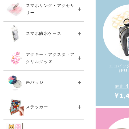
スマホリング・アクセサ
リー
《新規会
スマホ防水ケース
今、新規
『10%O
プレ
アクキー・アクスタ・ア
クリルグッズ
エコバッ
（PU
缶バッジ
4
納期
￥1,
ステッカー