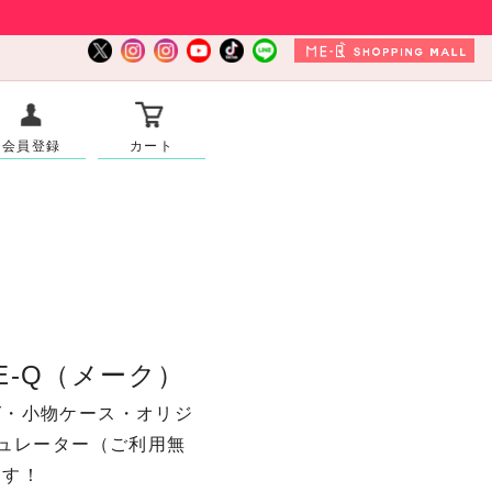
会員登録
カート
-Q（メーク）
グ・小物ケース・オリジ
ュレーター（ご利用無
ます！