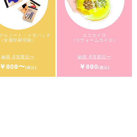
タンブラー430ml
（コーヒー配合タイプ）
クルノート・メモパッド
エコカイロ
（全面印刷可能）
（リウォームカイロ）
4
4
納期
営業日〜
納期
営業日〜
￥800〜
￥800
イクルノート・メモパ
エコカイロ
ッド
（リウォームカイロ）
（全面印刷可能）