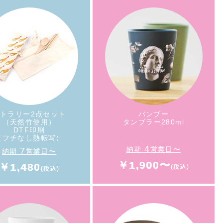
《夏のおすすめ》
エコレジバッグ
ント・推し活で使える
（ポリエステル製）
暑い季節に人気の
オリジナルグッズ
人気ランキング
トラリー2点セット
バンブー
（天然竹使用）
タンブラー280ml
DTF印刷
（フチなし熱転写）
4
納期
営業日〜
7
納期
営業日〜
￥1,900〜
￥1,480