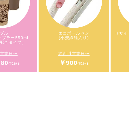
配合タイプ）
（コーヒー配合タイプ）
ブル
エコボールペン
リサイ
ブラー550ml
(小麦繊維入り)
配合タイプ）
4
営業日〜
納期
営業日〜
680
￥900
ブル
リサ
エコボールペン
ブラー550ml
(小麦繊維入り)
配合タイプ）