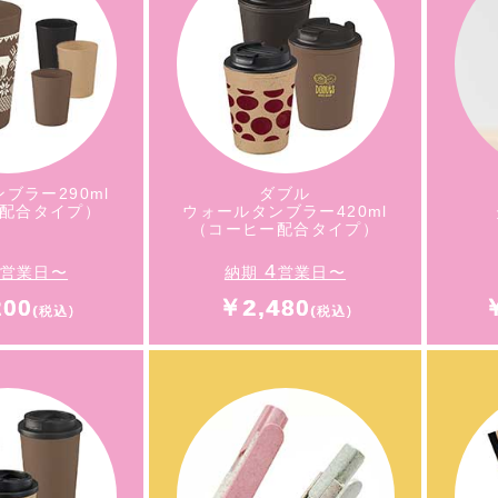
エコバッグで人気
カ
グ収納ケース
コットンビッグトート
レザー）
DTF印刷
（フチなし熱転写）
（
ブラー290ml
ダブル
配合タイプ）
ウォールタンブラー420ml
（コーヒー配合タイプ）
4
営業日〜
納期
営業日〜
200
￥2,480
ダブル
ブラー290ml
ウォールタンブラー420ml