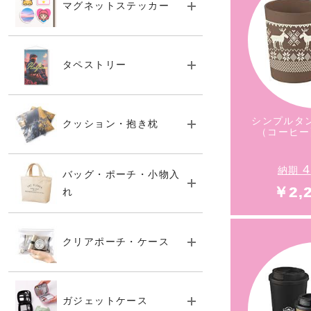
マグネットステッカー
エコバッ
（PU
タペストリー
シンプルタン
クッション・抱き枕
（コーヒー
4
納期
バッグ・ポーチ・小物入
￥2,
れ
クリアポーチ・ケース
シンプルタン
ガジェットケース