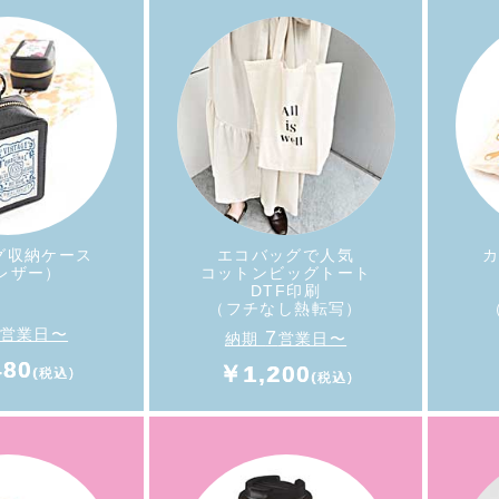
員登録特典》
イベ
会員登録で
《送料無料キャンペーン》
FFクーポン』
実施中！！
ゼント！
グ収納ケース
エコバッグで人気
カ
レザー）
コットンビッグトート
DTF印刷
（フチなし熱転写）
営業日〜
7
納期
営業日〜
480
￥1,200