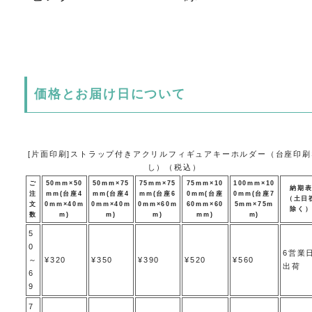
価格とお届け日について
[片面印刷]ストラップ付きアクリルフィギュアキーホルダー（台座印刷
し）（税込）
ご
50mm×50
50mm×75
75mm×75
75mm×10
100mm×10
納期
注
mm(台座4
mm(台座4
mm(台座6
0mm(台座
0mm(台座7
（土日
文
0mm×40m
0mm×40m
0mm×60m
60mm×60
5mm×75m
除く
数
m)
m)
m)
mm)
m)
5
0
6営業
～
¥320
¥350
¥390
¥520
¥560
出荷
6
9
7