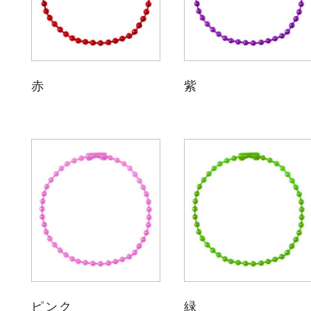
赤
紫
ピンク
緑