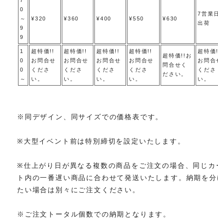
0
7営業
～
¥320
¥360
¥400
¥550
¥630
出荷
9
9
1
超特価!!
超特価!!
超特価!!
超特価!!
超特価!
超特価!!お
0
お問合せ
お問合せ
お問合せ
お問合せ
お問合
問合せく
0
くださ
くださ
くださ
くださ
くださ
ださい。
～
い。
い。
い。
い。
い。
※同デザイン、同サイズでの価格表です。
※大型イベント前は特別締切を設定いたします。
※仕上がり日が異なる複数の商品をご注文の場合、同じカ
ト内の一番遅い商品に合わせて発送いたします。納期を分
たい場合は別々にご注文ください。
※ご注文トータル個数での納期となります。