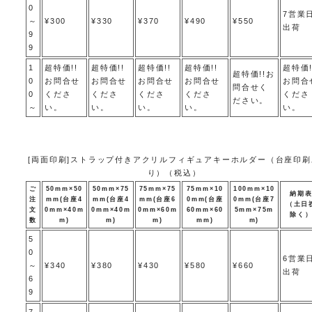
0
7営業
～
¥300
¥330
¥370
¥490
¥550
出荷
9
9
1
超特価!!
超特価!!
超特価!!
超特価!!
超特価!
超特価!!お
0
お問合せ
お問合せ
お問合せ
お問合せ
お問合
問合せく
0
くださ
くださ
くださ
くださ
くださ
ださい。
～
い。
い。
い。
い。
い。
[両面印刷]ストラップ付きアクリルフィギュアキーホルダー（台座印刷
り）（税込）
ご
50mm×50
50mm×75
75mm×75
75mm×10
100mm×10
納期
注
mm(台座4
mm(台座4
mm(台座6
0mm(台座
0mm(台座7
（土日
文
0mm×40m
0mm×40m
0mm×60m
60mm×60
5mm×75m
除く
数
m)
m)
m)
mm)
m)
5
0
6営業
～
¥340
¥380
¥430
¥580
¥660
出荷
6
9
7