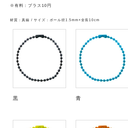
※有料：プラス10円
材質：真鍮 / サイズ：ボール径1.5mm×全長10cm
黒
青