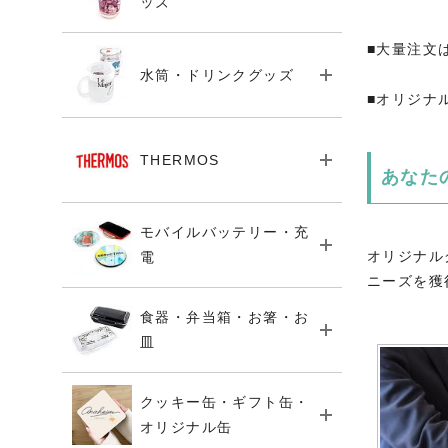
ッズ
■大量注文
水筒・ドリンクグッズ
■オリジナ
THERMOS
あなた
モバイルバッテリー・充
オリジナル
電
ニーズを獲
食器・弁当箱・お箸・お
皿
クッキー缶・ギフト缶・
オリジナル缶