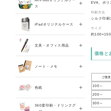
AirPodsオリジナルケー
EVA、ポ
ス
印刷方法
シルク印刷
iPadオリジナルケース
サイズ
約100×15
文具・オフィス用品
価格と
ノート・メモ
ご注文
100～
色紙
200～
300～
360度印刷・ドリンクグ