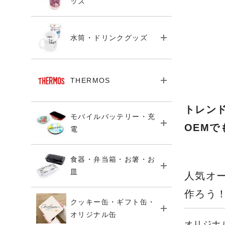
ッズ
水筒・ドリンクグッズ
THERMOS
トレン
モバイルバッテリー・充
OEM
電
食器・弁当箱・お箸・お
皿
人気オ
作ろう
クッキー缶・ギフト缶・
オリジナル缶
オリジナ