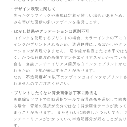
・デザイン表現に関して
尖ったグラフィックや表現は定着が難しい場合があるため、
みを帯びた面積の多いデザインを推奨します。
・ぼかし効果やグラデーションは原則不可
白インクを使用するプリントの場合、カラーインクの下に白
インクがプリントされるため、透過処理によるぼかしやグラ
ーションが表現できません。 辺や線が垂直または水平では
く、かつ低解像度の画像でアンチエイリアスがかかっている
合も、当該アンチエイリアス箇所も白インクでプリントがな
れるため、下地が表出することがあります。
なお、不透明度40％以下のデザインは白インクがプリント
れませんのでご注意ください。
・プリントしたくない背景画像は丁寧に除去を
画像編集ソフトで自動選択ツールで背景画像を選択して除去
る場合、背景の選択が充分ではなく背景画像データが残って
まうことがあります。 またきれいに除去したつもりでも、
ンチエイリアスがかかっていて半透明部分が残ることがあり
す。