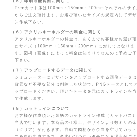
（５）印刷可能範囲に関して
Freeカット版は100mm・150mm・200mmそれぞれのサイ
からご注文頂けます。お選び頂いたサイズの規定内にてデザ
ン作成下さい。
（６）アクリルキーホルダーの料金に関して
アクリルキーホルダーの料金は、あくまでお客様がお選び頂
たサイズ（100mm・150mm・200mm）に対してとなりま
す。図柄（画像）によって料金は決まりませんので予めご了
下さい。
（７）アップロードするデータに関して
シミュレーターにデザインをアップロードする画像データは
背景など不要な部分は削除した状態で、PNGデータとして
ップロードください。頂いたデータを元にカットラインを当
で作成します。
（８）カットラインについて
お客様が作成頂いた図柄のカットライン作成（カットパス）
当店で行います。本商品の仕様上、デザインより数ミリの余
（クリア）が付きます。自動で図柄から余白を空けてカット
スを自動生成する為、多少いびつなカタチになる場合がござ