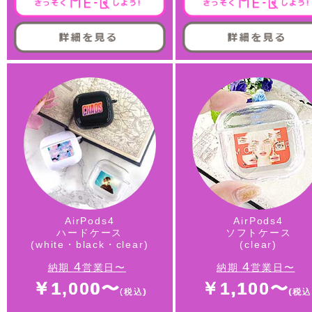
AirPods4
AirPods4
ハードケース
ソフトケース
(white・black・clear)
(clear)
4
4
納期
営業日〜
納期
営業日〜
￥1,000〜
￥1,100〜