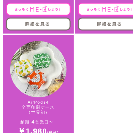
AirPods4
全面印刷ケース
（世界初）
4
納期
営業日〜
￥1,980