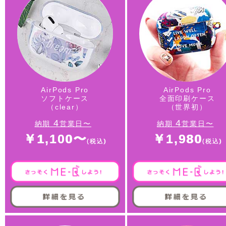
AirPods Pro
AirPods Pro
ソフトケース
全面印刷ケース
（clear）
（世界初）
4
4
納期
営業日〜
納期
営業日〜
￥1,100〜
￥1,980