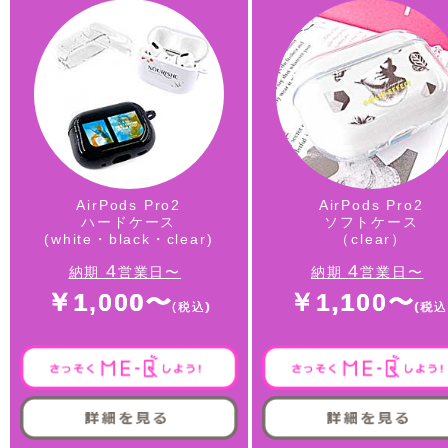
AirPods Pro2
AirPods Pro2
ハードケース
ソフトケース
(white・black・clear)
（clear）
4
4
納期
営業日〜
納期
営業日〜
￥1,000〜
￥1,100〜