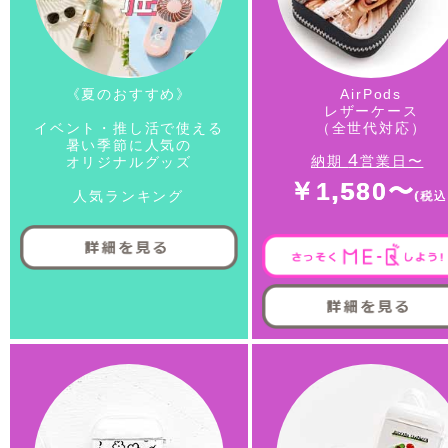
《夏のおすすめ》
AirPods
レザーケース
イベント・推し活で使える
（全世代対応）
暑い季節に人気の
4
納期
営業日〜
オリジナルグッズ
￥1,580〜
人気ランキング