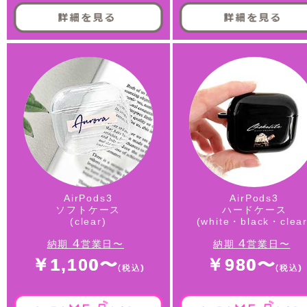
AirPods3
AirPods3
ソフトケース
ハードケース
(clear)
(white・black・clear
4
4
納期
営業日〜
納期
営業日〜
￥1,100〜
￥980〜