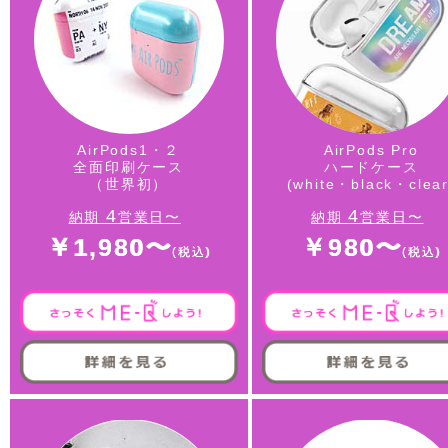
AirPods1・２
AirPods Pro
全面印刷ケース
ハードケース
（世界初）
(white・black・clear
4
4
納期
営業日〜
納期
営業日〜
￥1,980〜
￥980〜