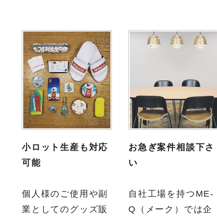
小ロット生産も対応
お急ぎ案件相談下さ
可能
い
個人様のご使用や副
自社工場を持つME-
業としてのグッズ販
Q（メーク）では企