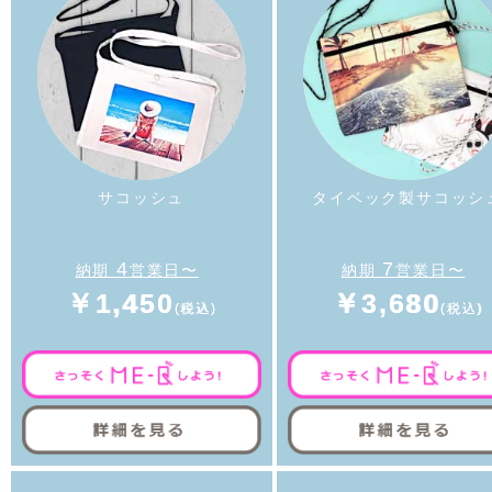
サコッシュ
タイベック製サコッシ
4
7
納期
営業日〜
納期
営業日〜
￥1,450
￥3,680