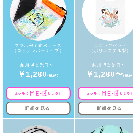
スマホ完全防水ケース
エコレジバッグ
（ロックレバータイプ）
（ポリエステル製）
4
6
納期
営業日〜
納期
営業日〜
￥1,280
￥1,280〜