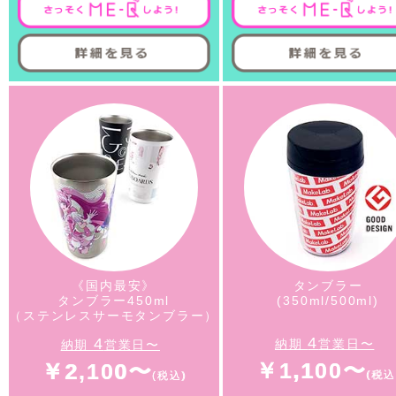
《国内最安》
タンブラー
タンブラー450ml
(350ml/500ml)
（ステンレスサーモタンブラー）
4
4
納期
営業日〜
納期
営業日〜
￥1,100〜
￥2,100〜