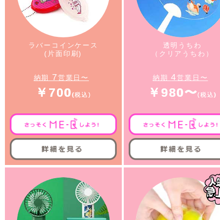
ラバーコインケース
透明うちわ
(片面印刷)
（クリアうちわ）
7
4
納期
営業日〜
納期
営業日〜
￥700
￥980〜