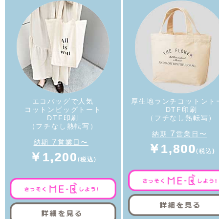
エコバッグで人気
厚生地ランチコットント
コットンビッグトート
DTF印刷
DTF印刷
（フチなし熱転写）
（フチなし熱転写）
7
納期
営業日〜
7
納期
営業日〜
￥1,800
￥1,200