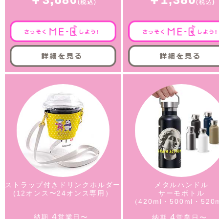
ストラップ付きドリンクホルダー
メタルハンドル
(12オンス〜24オンス専用）
サーモボトル
（420ml・500ml・520
4
4
納期
営業日〜
納期
営業日〜