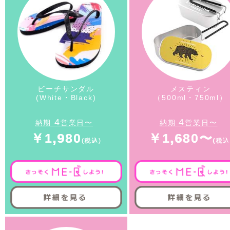
ビーチサンダル
メスティン
(White・Black)
（500ml・750ml）
4
4
納期
営業日〜
納期
営業日〜
￥1,980
￥1,680〜