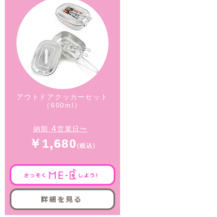
アウトドアクッカーセット
（600ml）
4
納期
営業日〜
￥1,680