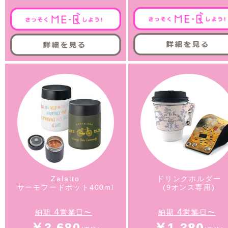
Zalatto
ドリンクホルダー
サーモフードポット400ml
(9オンス専用)
4
4
納期
営業日〜
納期
営業日〜
￥3,680
￥1,380