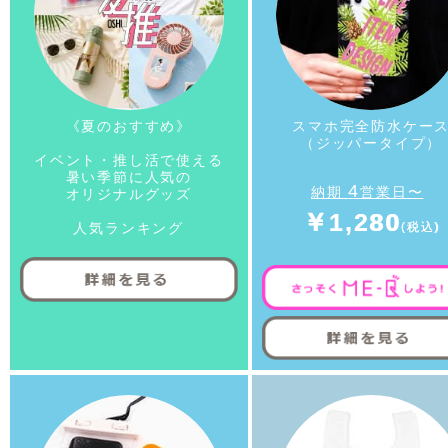
《夏のおすすめ》
スマホ完全防水ケー
（ジッパータイプ）
イベント・推し活で使える
暑い季節に人気の
4
納期
営業日〜
オリジナルグッズ
￥1,280
人気ランキング