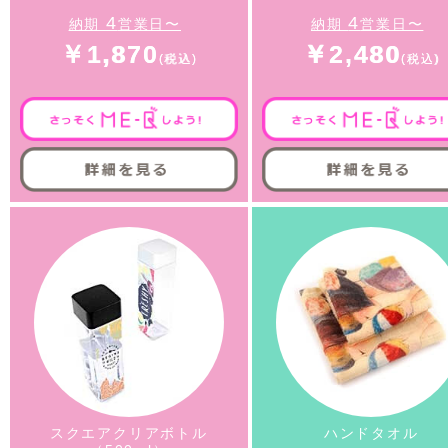
4
4
納期
営業日〜
納期
営業日〜
￥1,870
￥2,480
スクエアクリアボトル
ハンドタオル