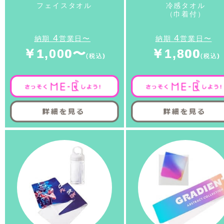
フェイスタオル
冷感タオル
（巾着付）
4
4
納期
営業日〜
納期
営業日〜
￥1,000〜
￥1,800