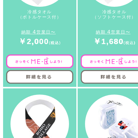
冷感タオル
冷感タオル
（ボトルケース付）
（ソフトケース付）
4
4
納期
営業日〜
納期
営業日〜
￥2,000
￥1,680