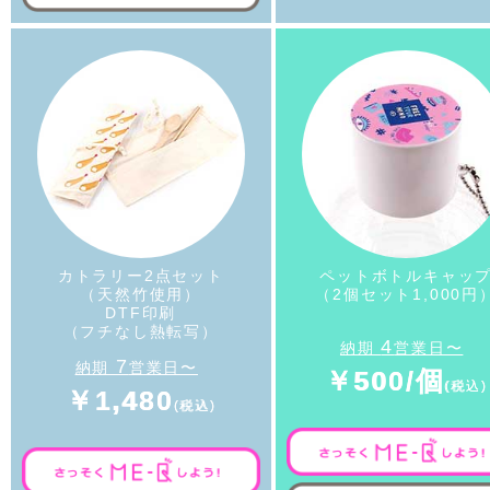
カトラリー2点セット
ペットボトルキャッ
（天然竹使用）
（2個セット1,000円
DTF印刷
（フチなし熱転写）
4
納期
営業日〜
7
納期
営業日〜
￥500/個
￥1,480