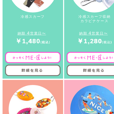
冷感スカーフ
冷感スカーフ収納
カラビナケース
4
4
納期
営業日〜
納期
営業日〜
￥1,480
￥1,280