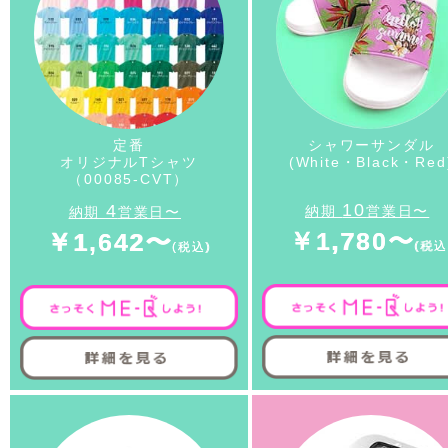
定番
シャワーサンダル
オリジナルTシャツ
(White・Black・Red
（00085-CVT）
10
4
納期
営業日〜
納期
営業日〜
￥1,780〜
￥1,642〜