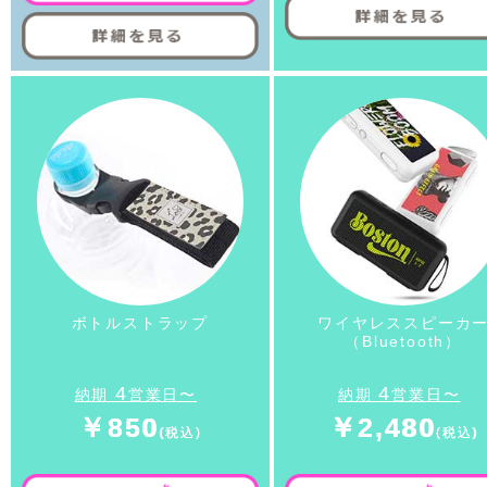
ボトルストラップ
ワイヤレススピーカ
（Bluetooth）
4
4
納期
営業日〜
納期
営業日〜
￥850
￥2,480