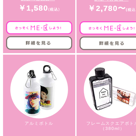
￥1,580
￥2,780〜
アルミボトル
フレームスクエアボト
（380ml）