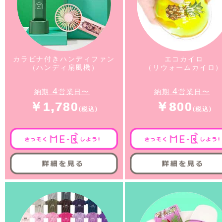
カラビナ付きハンディファン
エコカイロ
（ハンディ扇風機）
（リウォームカイロ
4
4
納期
営業日〜
納期
営業日〜
￥1,780
￥800