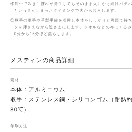
④途中で吹きこぼれが発生してもそのまま火にかけ続けパチ
という音が止まったタイミングで火からおろします。
⑤厚手の軍手や革製手袋を着用し本体をしっかりと両面で持
タを押さえながら逆さまにします。タオルなどの布にくるみ
0分から15分ほど蒸らします。
メスティンの商品詳細
素材
本体：アルミニウム
取手：ステンレス銅・シリコンゴム（耐熱約
80℃）
印刷方法