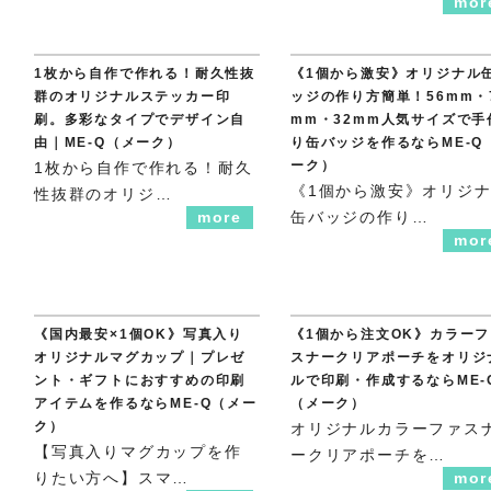
mor
1枚から自作で作れる！耐久性抜
《1個から激安》オリジナル
群のオリジナルステッカー印
ッジの作り方簡単！56mm・
刷。多彩なタイプでデザイン自
mm・32mm人気サイズで手
由｜ME-Q（メーク）
り缶バッジを作るならME-Q
ーク）
1枚から自作で作れる！耐久
《1個から激安》オリジ
性抜群のオリジ…
more
缶バッジの作り…
mor
《国内最安×1個OK》写真入り
《1個から注文OK》カラーフ
オリジナルマグカップ｜プレゼ
スナークリアポーチをオリジ
ント・ギフトにおすすめの印刷
ルで印刷・作成するならME-
アイテムを作るならME-Q（メー
（メーク）
ク）
オリジナルカラーファス
【写真入りマグカップを作
ークリアポーチを…
りたい方へ】スマ…
mor