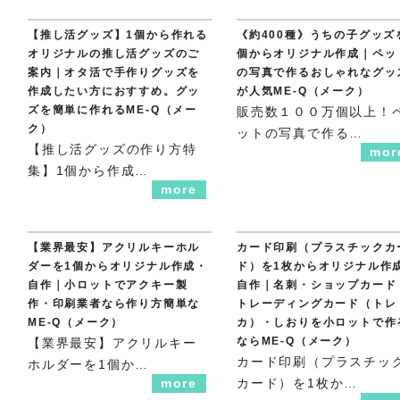
【推し活グッズ】1個から作れる
《約400種》うちの子グッズ
オリジナルの推し活グッズのご
個からオリジナル作成｜ペッ
案内｜オタ活で手作りグッズを
の写真で作るおしゃれなグッ
作成したい方におすすめ。グッ
が人気ME-Q（メーク）
ズを簡単に作れるME-Q（メー
販売数１００万個以上！
ク）
ットの写真で作る…
【推し活グッズの作り方特
mor
集】1個から作成…
more
【業界最安】アクリルキーホル
カード印刷（プラスチックカ
ダーを1個からオリジナル作成・
ド）を1枚からオリジナル作
自作｜小ロットでアクキー製
自作｜名刺・ショップカード
作・印刷業者なら作り方簡単な
トレーディングカード（トレ
ME-Q（メーク）
カ）・しおりを小ロットで作
ならME-Q（メーク）
【業界最安】アクリルキー
カード印刷（プラスチッ
ホルダーを1個か…
more
カード）を1枚か…