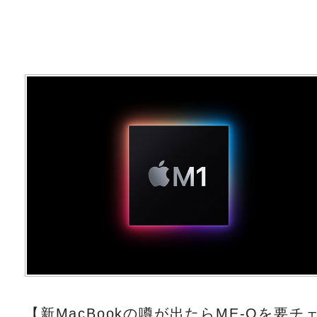
【新MacBookの噂が出たらME-Qを要チ