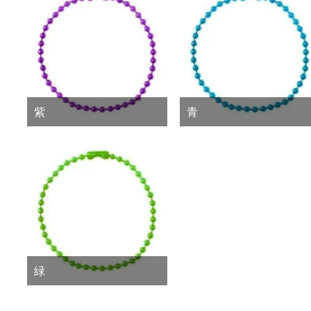
紫
青
緑