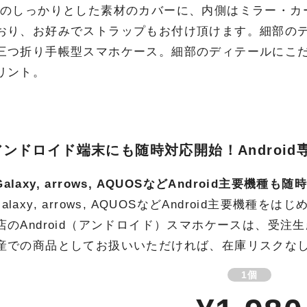
ーのしっかりとした素材のカバーに、内側はミラー・カ
おり、お好みでストラップもお付け頂けます。細部の
三つ折り手帳型スマホケース。細部のディテールにこ
リント。
ンドロイド端末にも随時対応開始！Androi
, Galaxy, arrows, AQUOSなどAndroid主要機
a, Galaxy, arrows, AQUOSなどAndroid主
店のAndroid（アンドロイド）スマホケースは、受注
産での商品としてお扱いいただければ、在庫リスクな
1個