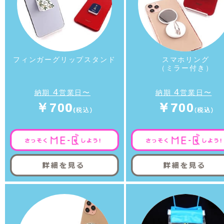
フィンガーグリップスタンド
スマホリング
（ミラー付き）
4
4
納期
営業日〜
納期
営業日〜
￥700
￥700