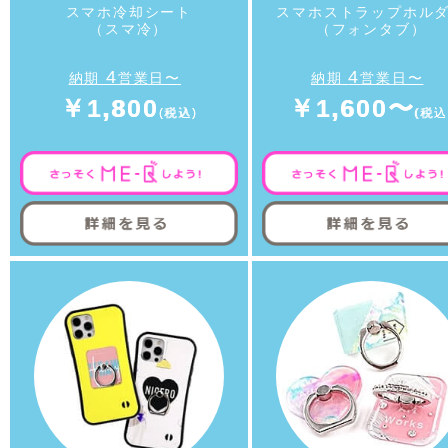
スマホ冷却シート
スマホストラップホル
（スマ冷）
（フォンタブ）
4
4
納期
営業日〜
納期
営業日〜
￥1,800
￥1,600〜