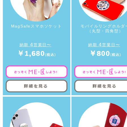
MagSafeスマホソケット
モバイルリングホルダ
（丸型・四角型）
4
4
納期
営業日〜
納期
営業日〜
￥1,680
￥800