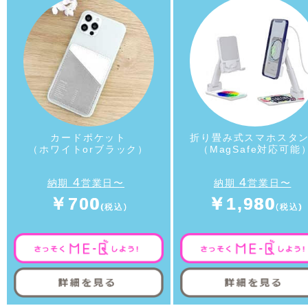
カードポケット
折り畳み式スマホスタ
（ホワイトorブラック）
（MagSafe対応可能
4
4
納期
営業日〜
納期
営業日〜
￥700
￥1,980