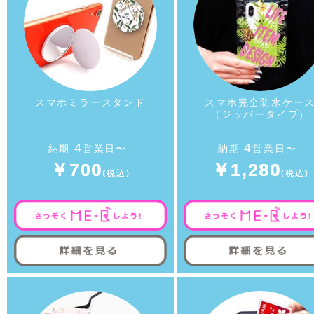
スマホミラースタンド
スマホ完全防水ケー
（ジッパータイプ）
4
4
納期
営業日〜
納期
営業日〜
￥700
￥1,280