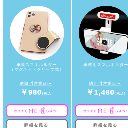
車載スマホホルダー
車載用スマホホルダ
（マグネットクリップ式）
4
4
納期
営業日〜
納期
営業日〜
￥980
￥1,480