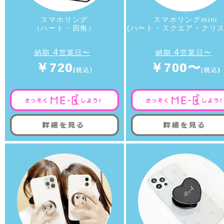
スマホリング
スマホリングmini
（ハート・四角）
(ハート・スクエア・クリス
4
4
納期
営業日〜
納期
営業日〜
￥720
￥700〜