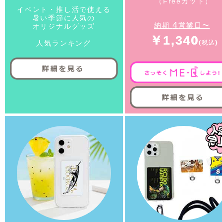
（Freeカット）
イベント・推し活で使える
暑い季節に人気の
4
納期
営業日〜
オリジナルグッズ
￥1,340
人気ランキング