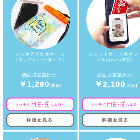
スマホ完全防水ケース
スタンドカードポケッ
（ロックレバータイプ）
（MagSafe対応）
4
4
納期
営業日〜
納期
営業日〜
￥1,280
￥2,100