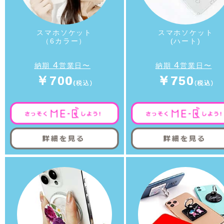
スマホソケット
スマホソケット
（6カラー）
(ハート)
4
4
納期
営業日〜
納期
営業日〜
￥700
￥750