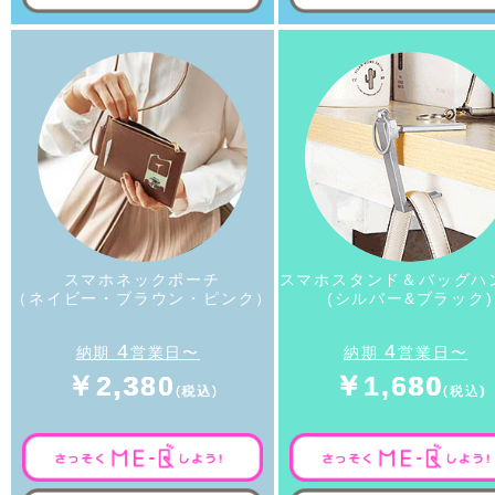
スマホネックポーチ
スマホスタンド＆バッグハ
（ネイビー・ブラウン・ピンク）
(シルバー&ブラック)
4
4
納期
営業日〜
納期
営業日〜
￥2,380
￥1,680