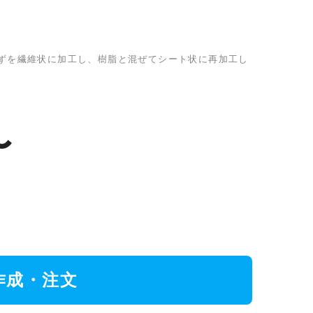
ずを繊維状に加工し、樹脂と混ぜてシート状に再加工し
〜
作成・注文