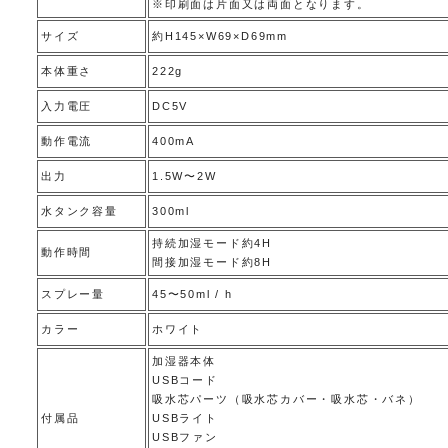
※印刷面は片面又は両面となります。
サイズ
約H145×W69×D69mm
本体重さ
222g
入力電圧
DC5V
動作電流
400mA
出力
1.5W〜2W
水タンク容量
300ml
持続加湿モード約4H
動作時間
間接加湿モード約8H
スプレー量
45〜50ml / h
カラー
ホワイト
加湿器本体
USBコード
吸水芯パーツ（吸水芯カバー・吸水芯・バネ）
付属品
USBライト
USBファン