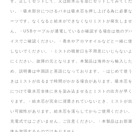
す。正しくセットして、又は給水芯を逆にセットしてみてく
い。・吸水部分につけるバネは吸水芯を押し上げる為に必要
ーツです。なくなると給水ができなくなりミストが発生しま
ん。・USBケーブルが通電しているか確認する場合は他のデ
イスでご確認ください。・香水やアロマオイルなどと一緒に
しないでください。・ミストの噴射口を不用意にいじらない
にください。故障の元となります。本製品は海外から輸入し
め、説明書は中国語と英語になっております。・はじめて使
きはミストが出るまで時間がかかる場合があります。吸水芯
につけて吸水芯全体に水を染み込ませるとミストの出方が早
ります。・給水芯が完全に浸透されていないとき、ミストが
い可能性があります。給水芯を濡らしてからご使用ください
充電式ではございません、ご注意ください。・本製品はお部
体を加湿するものではありません。