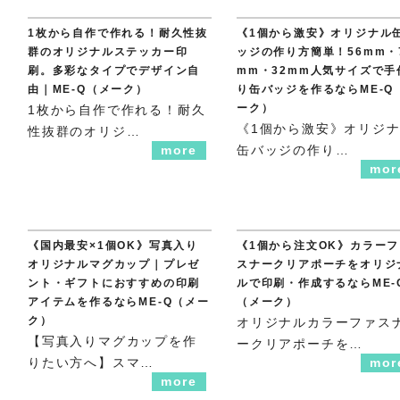
1枚から自作で作れる！耐久性抜
《1個から激安》オリジナル
群のオリジナルステッカー印
ッジの作り方簡単！56mm・
刷。多彩なタイプでデザイン自
mm・32mm人気サイズで手
由｜ME-Q（メーク）
り缶バッジを作るならME-Q
ーク）
1枚から自作で作れる！耐久
《1個から激安》オリジ
性抜群のオリジ…
more
缶バッジの作り…
mor
《国内最安×1個OK》写真入り
《1個から注文OK》カラーフ
オリジナルマグカップ｜プレゼ
スナークリアポーチをオリジ
ント・ギフトにおすすめの印刷
ルで印刷・作成するならME-
アイテムを作るならME-Q（メー
（メーク）
ク）
オリジナルカラーファス
【写真入りマグカップを作
ークリアポーチを…
りたい方へ】スマ…
mor
more