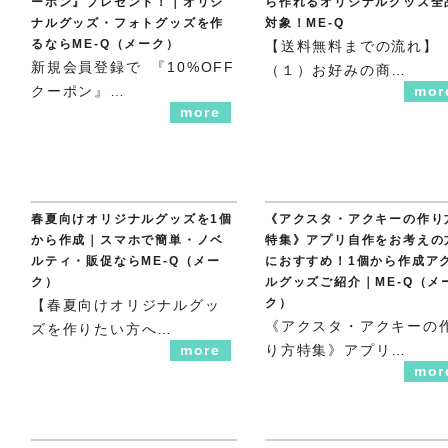
ーポン』プレゼント！｜オリジ
ら作れるオリジナルグッズ全
ナルグッズ・フォトグッズを作
対象！ME-Q
るならME-Q（メーク）
【送料無料までの流れ】
新規会員登録で 『10%OFF
（１）お好みの商…
クーポン』…
mor
more
春夏向けオリジナルグッズを1個
《アクスタ・アクキーの作り
から作成｜スマホで簡単・ノベ
特集》アプリ自作をお考えの
ルティ・販促ならME-Q（メー
におすすめ！1個から作成ア
ク）
ルグッズご紹介｜ME-Q（メ
ク）
【春夏向けオリジナルグッ
《アクスタ・アクキーの
ズを作りたい方へ…
more
り方特集》アプリ…
mor