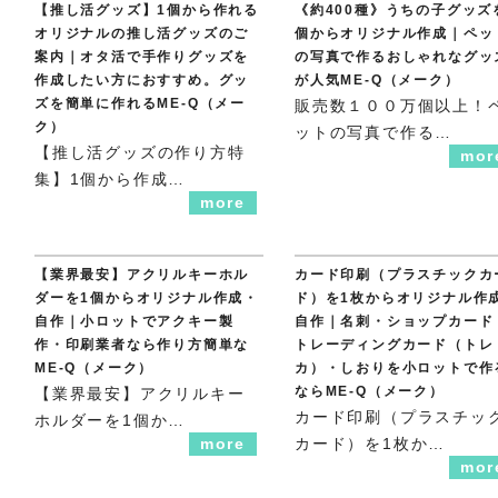
【推し活グッズ】1個から作れる
《約400種》うちの子グッズ
オリジナルの推し活グッズのご
個からオリジナル作成｜ペッ
案内｜オタ活で手作りグッズを
の写真で作るおしゃれなグッ
作成したい方におすすめ。グッ
が人気ME-Q（メーク）
ズを簡単に作れるME-Q（メー
販売数１００万個以上！
ク）
ットの写真で作る…
【推し活グッズの作り方特
mor
集】1個から作成…
more
【業界最安】アクリルキーホル
カード印刷（プラスチックカ
ダーを1個からオリジナル作成・
ド）を1枚からオリジナル作
自作｜小ロットでアクキー製
自作｜名刺・ショップカード
作・印刷業者なら作り方簡単な
トレーディングカード（トレ
ME-Q（メーク）
カ）・しおりを小ロットで作
ならME-Q（メーク）
【業界最安】アクリルキー
カード印刷（プラスチッ
ホルダーを1個か…
more
カード）を1枚か…
mor