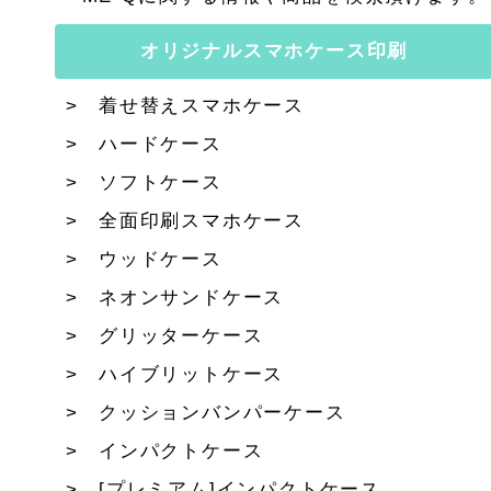
オリジナルスマホケース印刷
着せ替えスマホケース
ハードケース
ソフトケース
全面印刷スマホケース
ウッドケース
ネオンサンドケース
グリッターケース
ハイブリットケース
クッションバンパーケース
インパクトケース
[プレミアム]インパクトケース