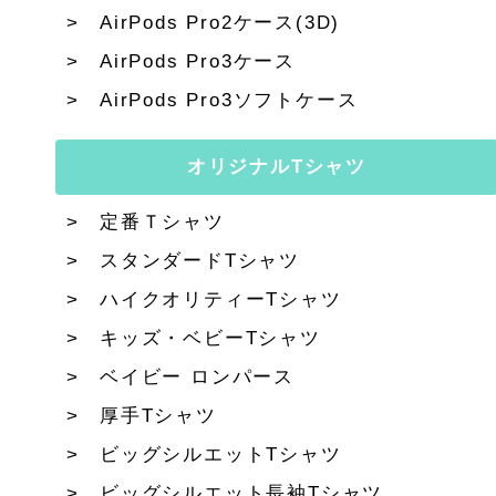
AirPods Pro2ケース(3D)
AirPods Pro3ケース
AirPods Pro3ソフトケース
オリジナルTシャツ
定番Ｔシャツ
スタンダードTシャツ
ハイクオリティーTシャツ
キッズ・ベビーTシャツ
ベイビー ロンパース
厚手Tシャツ
ビッグシルエットTシャツ
ビッグシルエット長袖Tシャツ