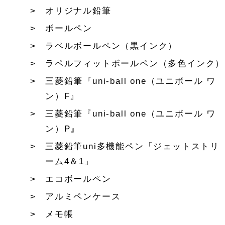
オリジナル鉛筆
ボールペン
ラペルボールペン（黒インク）
ラペルフィットボールペン（多色インク）
三菱鉛筆『uni-ball one（ユニボール ワ
ン）F』
三菱鉛筆『uni-ball one（ユニボール ワ
ン）P』
三菱鉛筆uni多機能ペン「ジェットストリ
ーム4＆1」
エコボールペン
アルミペンケース
メモ帳