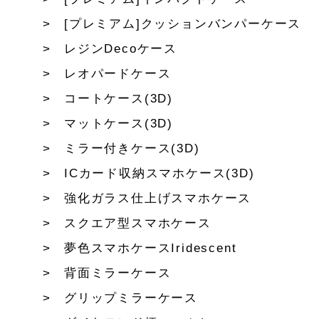
[プレミアム]クッションバンパーケース
レジンDecoケース
レオパードケース
コートケース(3D)
マットケース(3D)
ミラー付きケース(3D)
ICカード収納スマホケース(3D)
強化ガラス仕上げスマホケース
スクエア型スマホケース
夢色スマホケースIridescent
背面ミラーケース
グリップミラーケース