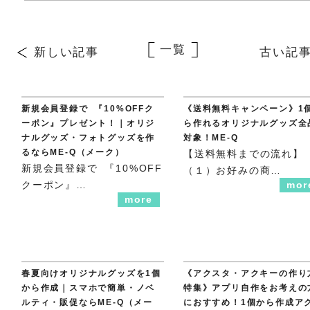
一覧
新しい記事
古い記
新規会員登録で 『10%OFFク
《送料無料キャンペーン》1
ーポン』プレゼント！｜オリジ
ら作れるオリジナルグッズ全
ナルグッズ・フォトグッズを作
対象！ME-Q
るならME-Q（メーク）
【送料無料までの流れ】
新規会員登録で 『10%OFF
（１）お好みの商…
クーポン』…
mor
more
春夏向けオリジナルグッズを1個
《アクスタ・アクキーの作り
から作成｜スマホで簡単・ノベ
特集》アプリ自作をお考えの
ルティ・販促ならME-Q（メー
におすすめ！1個から作成ア