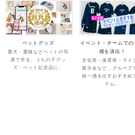
ペットグッズ
イベント・チームでの
感を演出！
愛犬・愛猫などペットの写
真で作る、うちの子グッ
文化祭・体育祭・ライ
ズ・ペット記念品に。
展示会など、グループ
統一感を出すおすすめ
テム。