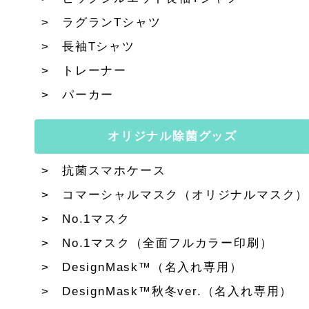
ラグランTシャツ
長袖Tシャツ
トレーナー
パーカー
オリジナル除菌グッズ
抗菌スマホケース
コマーシャルマスク（オリジナルマスク）
No.1マスク
No.1マスク（全面フルカラー印刷）
DesignMask™（名入れ専用）
DesignMask™秋冬ver.（名入れ専用）