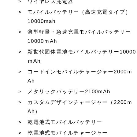
ワイヤレス充電器
モバイルバッテリー（高速充電タイプ）
10000mah
薄型軽量・急速充電モバイルバッテリー
10000ｍAh
新世代固体電池モバイルバッテリー10000
ｍAh
コードインモバイルチャージャー2000ｍ
Ah
メタリックバッテリー2100mAh
カスタムデザインチャージャー（2200ｍ
Ah）
乾電池式モバイルバッテリー
乾電池式モバイルチャージャー