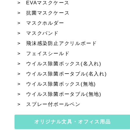
EVAマスクケース
抗菌マスクケース
マスクホルダー
マスクバンド
飛沫感染防止アクリルボード
フェイスシールド
ウイルス除菌ボックス(名入れ)
ウイルス除菌ポータブル(名入れ)
ウイルス除菌ボックス(無地)
ウイルス除菌ポータブル(無地)
スプレー付ボールペン
オリジナル文具・オフィス用品