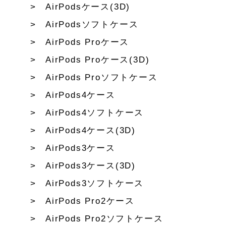
AirPodsケース(3D)
AirPodsソフトケース
AirPods Proケース
AirPods Proケース(3D)
AirPods Proソフトケース
AirPods4ケース
AirPods4ソフトケース
AirPods4ケース(3D)
AirPods3ケース
AirPods3ケース(3D)
AirPods3ソフトケース
AirPods Pro2ケース
AirPods Pro2ソフトケース