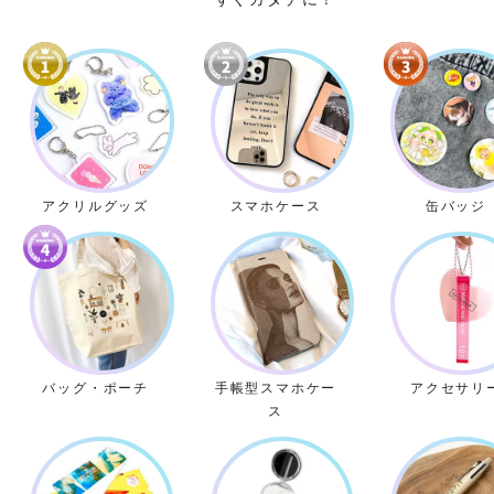
アクリルグッズ
スマホケース
缶バッジ
バッグ・ポーチ
手帳型スマホケー
アクセサリ
ス