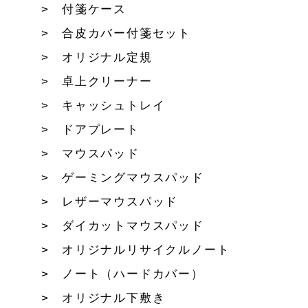
付箋ケース
合皮カバー付箋セット
オリジナル定規
卓上クリーナー
キャッシュトレイ
ドアプレート
マウスパッド
ゲーミングマウスパッド
レザーマウスパッド
ダイカットマウスパッド
オリジナルリサイクルノート
ノート（ハードカバー）
オリジナル下敷き