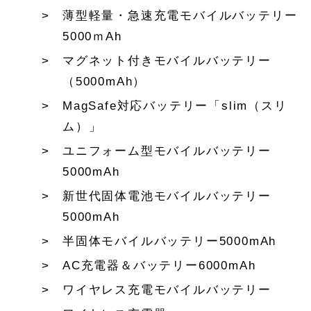
薄型軽量・急速充電モバイルバッテリー
5000ｍAh
マグネット付きモバイルバッテリー
（5000mAh）
MagSafe対応バッテリー「slim（スリ
ム）」
ユニフォーム型モバイルバッテリー
5000mAh
新世代固体電池モバイルバッテリー
5000mAh
半固体モバイルバッテリー5000mAh
AC充電器＆バッテリー6000mAh
ワイヤレス充電モバイルバッテリー