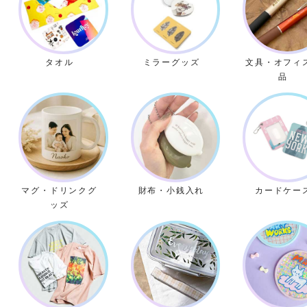
タオル
ミラーグッズ
文具・オフィ
品
マグ・ドリンクグ
財布・小銭入れ
カードケー
ッズ