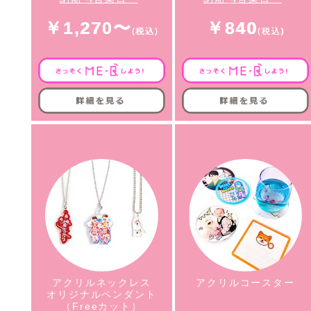
￥1,270〜
￥840
アクリルネックレス
アクリルコースター
オリジナルペンダント
（Freeカット）