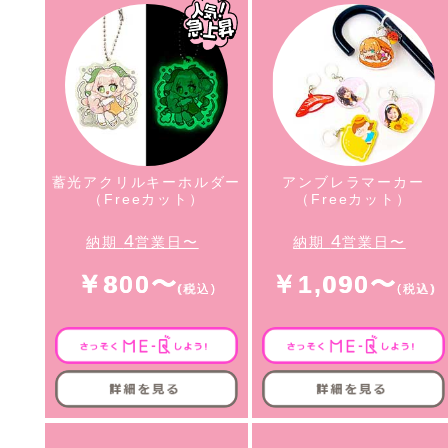
蓄光アクリルキーホルダー
アンブレラマーカー
（Freeカット）
（Freeカット）
4
4
納期
営業日〜
納期
営業日〜
￥800〜
￥1,090〜