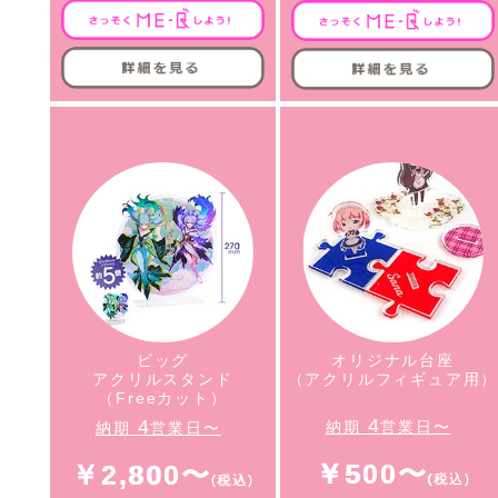
ビッグ
オリジナル台座
アクリルスタンド
（アクリルフィギュア用
（Freeカット）
4
4
納期
営業日〜
納期
営業日〜
￥500〜
￥2,800〜