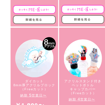
ダイカット
アクリルスタンド付き
8mm厚アクリルブロック
ペットボトル
（Freeカット）
キャップカバー
（Freeカット）
5
納期
営業日〜
4
納期
営業日〜