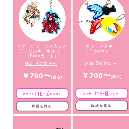
＼オーロラ・ラメ入り／
カラーアクキー
アクリルキーホルダー
（Freeカット）
（Freeカット）
5
4
納期
営業日〜
納期
営業日〜
￥700〜
￥700〜