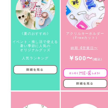
《夏のおすすめ》
アクリルキーホルダー
（Freeカット）
イベント・推し活で使える
暑い季節に人気の
4
納期
営業日〜
オリジナルグッズ
￥500〜
人気ランキング