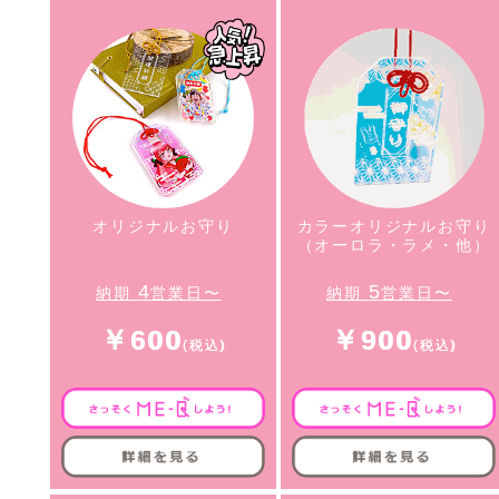
オリジナルお守り
カラーオリジナルお守り
（オーロラ・ラメ・他）
4
5
納期
営業日〜
納期
営業日〜
￥600
￥900