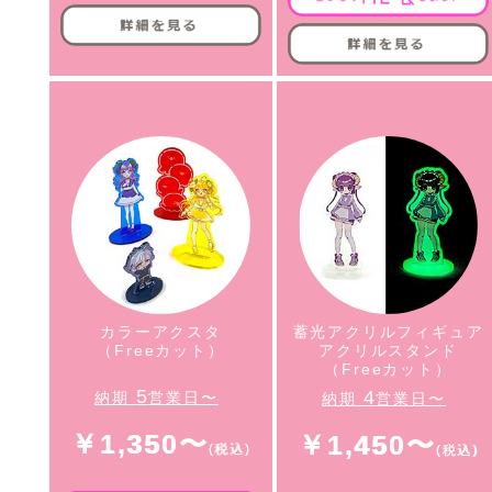
カラーアクスタ
蓄光アクリルフィギュア
（Freeカット）
アクリルスタンド
（Freeカット）
5
4
納期
営業日〜
納期
営業日〜
￥1,350〜
￥1,450〜