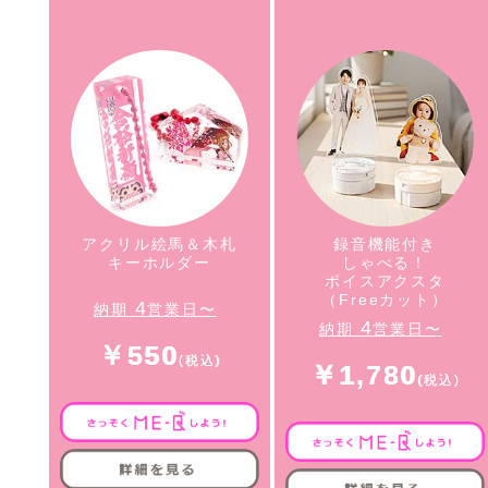
アクリル絵馬＆木札
録音機能付き
キーホルダー
しゃべる！
ボイスアクスタ
（Freeカット）
4
納期
営業日〜
4
納期
営業日〜
￥550
￥1,780