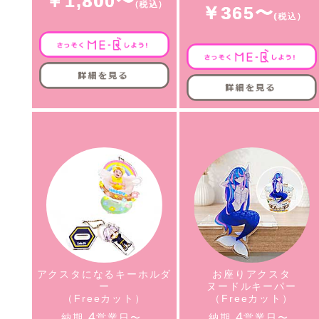
￥1,800〜
￥365〜
アクスタになるキーホルダ
お座りアクスタ
ー
ヌードルキーパー
（Freeカット）
（Freeカット）
4
4
納期
営業日〜
納期
営業日〜