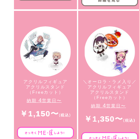
アクリルフィギュア
＼オーロラ・ラメ入り／
アクリルスタンド
アクリルフィギュア
（Freeカット）
アクリルスタンド
（Freeカット）
4
納期
営業日〜
4
納期
営業日〜
￥1,150〜
￥1,350〜