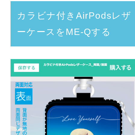
カラビナ付きAirPodsレザ
ーケースをME-Qする