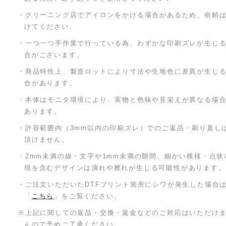
・クリーニング店でアイロンをかける場合があるため、依頼
けてください。
・一つ一つ手作業で行っている為、わずかな印刷ズレが生じ
合がございます。
・商品特性上、製造ロットにより寸法や生地色に差異が生じ
合があります。
・本体はモニタ環境により、実物と色味や見栄えが異なる場
あります。
・許容範囲内（3mm以内の印刷ズレ）でのご返品・刷り直し
頂けません。
・2mm未満の線・文字や1mm未満の隙間、細かい模様・点状
現を含むデザインは潰れや擦れが生じる可能性があります。
・ご注文いただいたDTFプリント箇所にシワが発生した場合
「
こちら
」をご覧ください。
※上記に関しての返品・交換・返金などのご対応はいただけ
んので予めご了承ください。