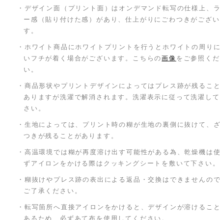
・デザイン面（プリント面）はオンデマンド転写の仕様上、
ー感（貼り付けた感）があり、仕上がりにごわつきがござい
す。
・ホワイト商品にホワイトプリントを行うとホワイトの周り
いフチが着く場合がございます。こちらの
画像
をご参照くだ
い。
・商品形状やプリントデザインによってはプレス跡が残るこ
ありますが洗濯で解消されます。洗濯表示に従って洗濯して
さい。
・生地によっては、プリント時の糊が生地の裏側に抜けて、
つきが残ることがあります。
・高温環境では糊が再度溶け出す可能性がある為、乾燥機は
ずアイロンをかける際はクッキングシートを敷いて下さい。
・糊抜けやプレス跡の表出による返品・交換はできませんの
ご了承ください。
・転写箇所へ直接アイロンをかけると、デザインが溶けるこ
あるため、必ずあて布を使用してください。