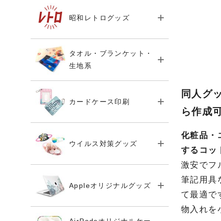
昭和レトログッズ
タオル・ブランケット・
生地系
同人グ
カードケース印刷
ら作成
化粧品・
ウイルス対策グッズ
するコッ
激安でフ
筆記用具
Appleオリジナルグッズ
て最適で
物入れを