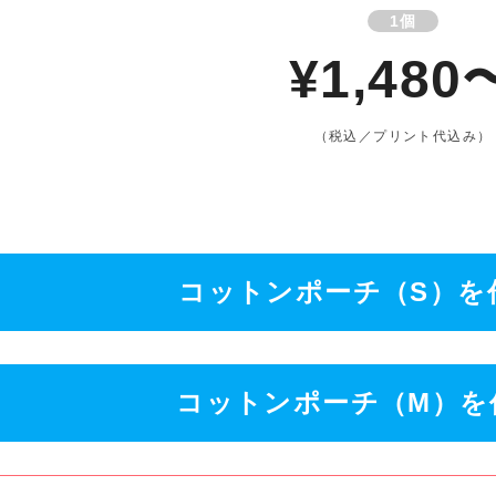
1個
¥1,480
（税込／プリント代込み）
コットンポーチ（S）を
コットンポーチ（M）を