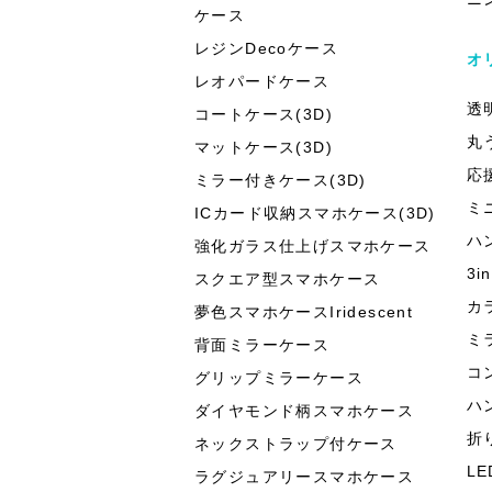
ケース
レジンDecoケース
オ
レオパードケース
透
コートケース(3D)
丸
マットケース(3D)
応
ミラー付きケース(3D)
ミ
ICカード収納スマホケース(3D)
ハ
強化ガラス仕上げスマホケース
3
スクエア型スマホケース
カ
夢色スマホケースIridescent
ミ
背面ミラーケース
コ
グリップミラーケース
ハ
ダイヤモンド柄スマホケース
折
ネックストラップ付ケース
L
ラグジュアリースマホケース