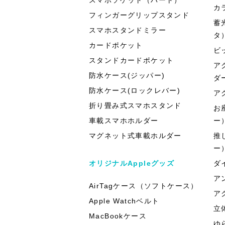
カ
フィンガーグリップスタンド
蓄
スマホスタンドミラー
タ
カードポケット
ビ
スタンドカードポケット
ア
防水ケース(ジッパー)
ダ
防水ケース(ロックレバー)
ア
折り畳み式スマホスタンド
お
車載スマホホルダー
ー
マグネット式車載ホルダー
推
ー
オリジナルAppleグッズ
ダ
ア
AirTagケース（ソフトケース）
ア
Apple Watchベルト
立
MacBookケース
ゆ