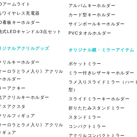
EDアームライト
アルバムキーホルダー
るワイヤレス充電器
カード型キーホルダー
ED看板キーホルダー
サインボールキーホルダー
池式LEDキャンドル3点セット
PVCタオルホルダー
リジナルアクリルグッズ
オリジナル鏡・ミラーアイテム
クリルキーホルダー
ポケットミラー
オーロラとラメ入り》アクリル
ミラー付きレザーキーホルダー
ーホルダー
ラメ入りスライドミラー（ハー
ラーアクキー
型）
光アクリルキーホルダー
スライドミラーキーホルダー
イスアクスタ
折りたたみスタンドミラー
クリルフィギュア
スタンドミラー
オーロラとラメ入り》アクリル
コンパクトミラー
ィギュア
アクリルコンパクトミラー