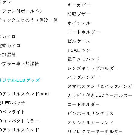
ファン
キーカバー
ニファン付ボールペン
防犯ブザー
ティック型氷のう（保冷・保
ホイッスル
）
コードホルダー
コカイロ
ピルケース
電式カイロ
TSAロック
上加湿器
電子メモパッド
ンブラー卓上加湿器
レンズキャップホルダー
バッグハンガー
リジナルLEDグッズ
スマホスタンド＆バッグハンガ
EDアクリルスタンドmini
カラビナ付きLEDキーホルダー
るLEDバッチ
コードホルダー
EDペンライト
ピンホールサングラス
EDコンパクトミラー
オリジナルガーランド
EDアクリルスタンド
リフレクターキーホルダー