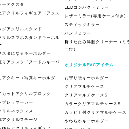
ラーアクスタ
LEDコンパクトミラー
光アクリルフィギュア（アクス
レザーミラー(専用ケース付き)
）
スティックミラー
ッグアクリルスタンド
ハンドミラー
クリルスマホスタンドキーホル
折りたたみ洋服クリーナー（ミ
ー
ー付）
クスタになるキーホルダー
座りアクスタ（ヌードルキーパ
オリジナルPVCアイテム
）
しアクキー（写真キーホルダ
お守り袋キーホルダー
）
クリアマルチケース
イカットアクリルブロック
クリアマルチケースS
ンブレラマーカー
カラークリアマルチケースS
クリルネックレス
カラビナ付クリアマルチケース
体アクリルステージ
やわらかキーホルダー
らゆらアクリルフィギュア