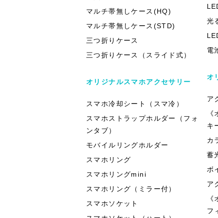
L
マルチ帯無しケース(HQ)
光
マルチ帯無しケース(STD)
L
三つ折りケース
電
三つ折りケース（スライド式）
オ
オリジナルスマホアクセサリー
ア
スマホ冷却シート（スマ冷）
《
スマホストラップホルダー（フォ
キ
ンタブ）
カ
モバイルリングホルダー
蓄
スマホリング
ボ
スマホリングmini
ア
スマホリング（ミラー付）
《
スマホソケット
フ
スマホソケット（ハート）