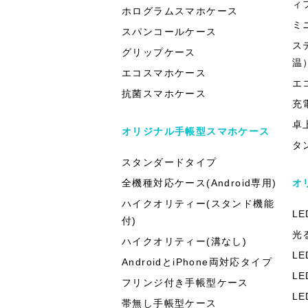
ィ
ホログラムスマホケース
ミ
スパンコールケース
ス
グリップケース
温
エコスマホケース
エ
抗菌スマホケース
充
卓
オリジナル手帳型スマホケース
タ
スタンダードタイプ
全機種対応ケース(Android専用)
オ
ハイクオリティー(スタンド機能
L
付)
光
ハイクオリティー(溝なし)
L
AndroidとiPhone両対応タイプ
L
フリンジ付き手帳型ケース
L
帯無し手帳型ケース