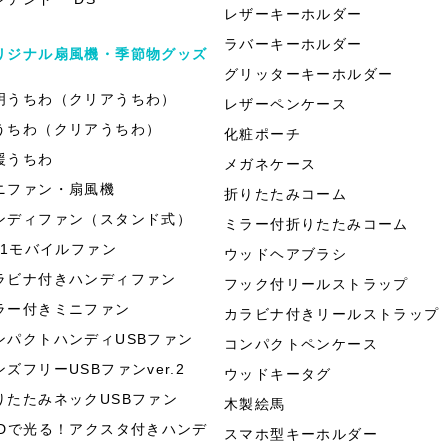
レザーキーホルダー
ラバーキーホルダー
リジナル扇風機・季節物グッズ
グリッターキーホルダー
明うちわ（クリアうちわ）
レザーペンケース
うちわ（クリアうちわ）
化粧ポーチ
援うちわ
メガネケース
ニファン・扇風機
折りたたみコーム
ンディファン（スタンド式）
ミラー付折りたたみコーム
in1モバイルファン
ウッドヘアブラシ
ラビナ付きハンディファン
フック付リールストラップ
ラー付きミニファン
カラビナ付きリールストラップ
ンパクトハンディUSBファン
コンパクトペンケース
ンズフリーUSBファンver.2
ウッドキータグ
りたたみネックUSBファン
木製絵馬
EDで光る！アクスタ付きハンデ
スマホ型キーホルダー