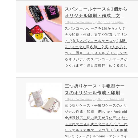
帳型のスマホケースにフリンジチャー
ムを取り付けてお届け！バッグやスマ
スパンコールケースを1個から
ホを使っている時、ポケットに入れて
オリジナル印刷・作成。文字
時など可愛くゆらゆら揺れるフリンジ
や写真もプリントできるスパ
https://www.me-q.jp/topic/spangle-case
タイプのスマホケースです。ファッシ
スパンコールケースを1個からオリジ
ンコールケースならME-Q（メ
ョン性もアップするオシャレなスマホ
ナル印刷・作成。文字や写真もプリン
ーク）
ケース。あなただけのオリ…
トできるスパンコールケースならME-
Q（メーク）国内初！文字はもちろん
カラー写真・イラストもプリントでき
るオリジナルのスパンコールケースが
つくれます！注目度抜群！めくる楽し
み！ファッショナブルでオリジナル性
の高いスパンコールスマホケース登
場。キラキラのスパンコールがスマホ
三つ折りケース・手帳型ケー
ケースに敷き詰められた、オリジナリ
スのオリジナル作成・印刷｜i
ティたっぷりのスマホカバーです。表
Phone・Android全機種対
https://www.me-q.jp/topic/threefold-case-smartphone
面又は裏面を、さっと手で撫でること
三つ折りケース・手帳型ケースのオリ
応！使い勝手が良い三つ折り
でカラーが早代わり。好きな文字や写
ジナル作成・印刷｜iPhone・Android
スマホケースをオーダーメイ
真・イラスト・デザインを入…
全機種対応！使い勝手が良い三つ折り
ドで！オリジナルスマホケー
スマホケースをオーダーメイドで！オ
スの作り方も簡単ME-Q（メー
リジナルスマホケースの作り方も簡単
ク）
ME-Q（メーク）iPhone・アンドロイ