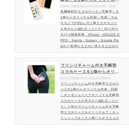
ースが使えなくなってしまうと問題な
刷・作成｜マルチタイプのPU
https://www.me-q.jp/topic/std_notebook_android_beltnashi
ども解決！オリジナルスマホケースを
多機種対応スマホケース（手帳型）を
レザー製スマホカバーを作る
長く使えて、物販におすすめの全機種
1個からオリジナル印刷・作成｜マル
ならME-Q（メーク）
対応スマホケース！iPhoneもAndro…
チタイプのPUレザー製スマホカバー
を作るならME-Q（メーク）貼り付け
るだけ簡単装着。iPhone・AQUOS O
PPO・Xperia・Galaxy・Google Pix
elなど多用なスマホに使えるスマホケ
ースを1個から作成可能スマホケース
の新定番！スライド式で写真撮影も簡
単。多機種対応スマホケースをオリジ
フリンジチャーム付き手帳型
ナル作成スマホを粘着シートで固定す
スマホケースを1個からオリジ
るタイプになっているので色々なスマ
ナル作成・印刷｜オーダーメ
https://www.me-q.jp/topic/fringe
ホに対応できるマルチケースです。上
フリンジチャーム付き手帳型スマホケ
イドでオリジナル手帳型スマ
下にスライドするスライダー（粘着シ
ースを1個からオリジナル作成・印刷
ホケースを作るならME-Q（メ
ート）でケースを付けたままでも写…
｜オーダーメイドでオリジナル手帳型
ーク）
スマホケースを作るならME-Q（メー
ク）人気のフリンジチャーム付き手帳
型スマホケースをオリジナルで！ネッ
トショップオーナー様にもオススメの
オリジナルグッズあなたが作成した手