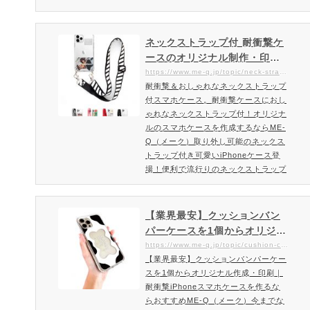
（鏡）スマホケースは、鏡も含めカバ
ー全体が柔軟性のある素材で作られて
いますので、割れにくくスマホの保護
ネックストラップ付 耐衝撃ケ
性も高いです。鏡面プレートはちょっ
ースのオリジナル制作・印刷
とした身だしなみチェックや化粧直し
｜1個から作成OK。耐衝撃ケ
https://www.me-q.jp/topic/neck-strap-case
などで便利。背面ミラーケースを作
耐衝撃＆おしゃれなネックストラップ
ースにおしゃれなネックスト
成・注文ご注文方法・料金はこちら背
付スマホケース。耐衝撃ケースにおし
ラップ付！オリジナルのスマ
面ミラーケースの特徴女性・男性…
ゃれなネックストラップ付！オリジナ
ホケースを作成するならME-Q
ルのスマホケースを作成するならME-
（メーク）
Q（メーク）取り外し可能のネックス
トラップ付き可愛いiPhoneケース登
場！便利で流行りのネックストラップ
付iPhoneケース海外でも人気なネッ
クストラップ付きスマホケース。スマ
ホ収納や持ち運びに便利なネックスト
【業界最安】クッションバン
ラップが付いたPU素材のスマホケー
パーケースを1個からオリジナ
スです。ネックストラップは取り外し
ル作成・印刷｜耐衝撃iPhone
https://www.me-q.jp/topic/cushion-case
可能。スマホ本体を耐衝撃に優れたケ
【業界最安】クッションバンパーケー
スマホケースを作るならおす
ースに収納できて、かわいいだけでな
スを1個からオリジナル作成・印刷｜
すめME-Q（メーク）
く、機能面もバッチリのスマホ…
耐衝撃iPhoneスマホケースを作るな
らおすすめME-Q（メーク）今までな