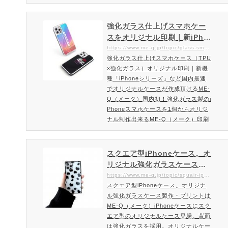
ならME-QME-Qでは話題のネオンサ
ンド使用したオリジナルケースを発売
開始致しました。名入れだけではなく
強化ガラス仕上げスマホケー
写真やイラストなど自由にレイアウト
スをオリジナル印刷｜新iPho
できるのはME-Qならでは。ネオンサ
neなど国内最速で作成できる
https://www.me-q.jp/topic/glass-smartphone-case
ンドスマホケースを作成・注文ご注文
強化ガラス仕上げスマホケース（TPU
ME-Q（メーク）
方法・料金はこちら最旬のネオンサン
×強化ガラス）オリジナル印刷｜新機
ドiPhoneケースの特徴SNS映えに
種「iPhoneシリーズ」など国内最速
話…
でオリジナルケースが作成頂けるME-
Q（メーク）国内初！強化ガラス製のi
Phoneスマホケースを1個からオリジ
ナル制作出来るME-Q（メーク）印刷
面を強化ガラスの光沢感に！TPU×強
化ガラスのスマホケースオリジナル印
刷国産強化ガラスの品質、光沢感は本
スクエア型iPhoneケース。オ
物！強化ガラスケースとしてもクオリ
リジナル強化ガラスケース製
ティがどこよりも高い仕上げの高級感
作・プリント｜1個から格安！
https://www.me-q.jp/topic/squair-iphone-case
抜群のスマホケース。ガラスカバーに
スクエア型iPhoneケース。オリジナ
オリジナルのスクエアiPhone
よって光の当たり方が高級感ある表情
ル強化ガラスケース製作・プリントは
ケース作成ならME-Q（メー
を楽しめるスマホケースです。国内…
ME-Q（メーク）iPhoneケースにスク
ク）
エア型のオリジナルケース登場。背面
は強化ガラスを採用。オリジナルケー