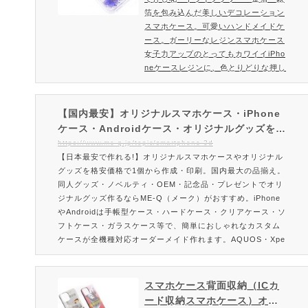
スマホケース。オーダーメイ
らでもデザインできちゃいます。今
箔を包み込んだ美しいデコレーション
ドスマホケースの印刷・プリ
人…
スマホケース。可愛いハンドメイドケ
ントならME-Q（メーク）
ース。ガーリーなレジンスマホケース
女子力アップのとってもカワイイiPho
neケースレジンに、色とりどりな押し
花・ドライフラワー・金箔・銀箔など
かわいい素材を詰め込んだナチュラル
なスマホケースです。ハンドメイド感
【国内最安】オリジナルスマホケース・iPhone
がある個性的なスマホケースに仕上が
ケース・Androidケース・オリジナルグッズを1
ります。レジンスマホケースを作成・
個から格安作成｜作り方も簡単で安い！オーダー
https://www.me-q.jp/topic/smartphone-3d
注文販売終了しました。ご注文方法・
【日本最安で作れる!】オリジナルスマホケースやオリジナル
メイドで即日お届けできるME-Q（メーク）
料金はこちらレジンスマホケースの特
グッズを格安価格で1個から作成・印刷。国内最大の品揃え。
徴色とりどりのドライ…
同人グッズ・ノベルティ・OEM・記念品・プレゼントでオリ
ジナルグッズ作るならME-Q（メーク）がおすすめ。iPhone
やAndroidは手帳型ケース・ハードケース・クリアケース・ソ
フトケース・ガラスケース等で、簡単におしゃれなカスタム
ケースが全機種対応オーダーメイド作れます。AQUOS・Xpe
ria・Galaxy・Google Pixel・ARROWS・HUAWEI・OPP
O・Android Oneなど充実。
スマホケース背面収納（ICカ
ード収納スマホケース）オリ