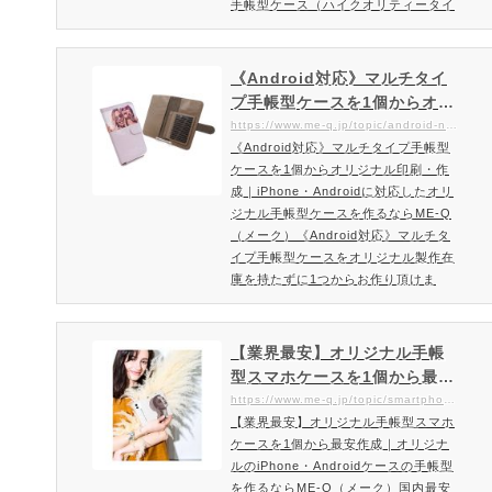
手帳型ケース（ハイクオリティータイ
プ）を製作ME-Qだから実現したオリ
ジナル手帳型ケースの上質ハイクオリ
ティータイプ登場！他には無いオーダ
《Android対応》マルチタイ
ーメイドできるカスタマイズ手帳ケー
プ手帳型ケースを1個からオリ
スです。最上級の高品質スマホケース
ジナル印刷・作成｜iPhone・
https://www.me-q.jp/topic/android-notetype-highquality
でオリジナル手帳型ケースを作成いた
《Android対応》マルチタイプ手帳型
Androidに対応したオリジナ
だけます。内側は上質感に溢れたシュ
ケースを1個からオリジナル印刷・作
ル手帳型ケースを作るならME
リンクレザー風の型押し加工…
成｜iPhone・Androidに対応したオリ
-Q（メーク）
ジナル手帳型ケースを作るならME-Q
（メーク）《Android対応》マルチタ
イプ手帳型ケースをオリジナル製作在
庫を持たずに1つからお作り頂けま
す！iPhone・Android対応ハイクオリ
ティースマホケースにオリジナルプリ
ントができるME-Q（メーク）。シュ
【業界最安】オリジナル手帳
リンクレザー風の型押し加工した素材
型スマホケースを1個から最安
が特徴。カードなど両面6枚まで収納
作成｜オリジナルのiPhone・
https://www.me-q.jp/topic/smartphone-note
可能で再剥離テープで何度でもケース
【業界最安】オリジナル手帳型スマホ
Androidケースの手帳型を作
の付け替えが可能。お好みの写真やイ
ケースを1個から最安作成｜オリジナ
るならME-Q（メーク）
ラスト・デザインを使ってオリジナ
ルのiPhone・Androidケースの手帳型
ル…
を作るならME-Q（メーク）国内最安