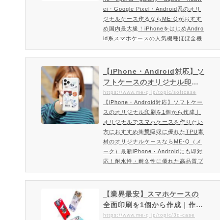
系のオリジナルケース作るな
ei・Google Pixel・Android系のオリ
らME-Qがおすすめ
ジナルケース作るならME-Qがおすす
め国内最大級！iPhoneをはじめAndro
id系スマホケースの人気機種ほぼ全機
種対応！オリジナルスマホケース。国
内最安＆国内最大級の品揃え！スマホ
ケース(ハードケース)のオリジナルス
【iPhone・Android対応】ソ
マホケースの制作。1個から作成OK。
フトケースのオリジナル印刷
オリジナルスマホケースを作成したい
を1個から作成｜オリジナルで
https://www.me-q.jp/topic/softcase
方にオススメのスマホハードケースの
【iPhone・Android対応】ソフトケー
スマホケースを作りたい方に
オリジナル作成ならME-Q（メーク）
スのオリジナル印刷を1個から作成｜
おすすめ衝撃吸収に優れたTP
ME-Q(メーク)で製作しているオリ
オリジナルでスマホケースを作りたい
U素材のオリジナルケースなら
ジ…
方におすすめ衝撃吸収に優れたTPU素
ME-Q（メーク）
材のオリジナルケースならME-Q（メ
ーク）最新iPhone・Androidにも即対
応！耐水性・耐久性に優れた高品質プ
リンターで作るオリジナルスマホケー
ス。1個から作成・印刷可能。個人利
用・オリジナルグッズを販売されてい
【業界最安】スマホケースの
る作家様・販促品・ノベルティに最適
全面印刷を1個から作成｜作り
はコスパ◎のオリジナルソフトケース
方簡単。ネットプリントでき
https://www.me-q.jp/topic/3d-case