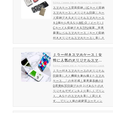
ジナル印刷｜カード収納でき
https://www.me-q.jp/topic/ic-smartphone
スマホケース背面収納（ICカード収納
るオリジナルスマホケースを1
スマホケース）オリジナル印刷｜カー
個から作るならME-Q（メー
ド収納できるオリジナルスマホケース
ク）
を1個から作るならME-Q（メーク）I
Cカードも収納できるTPU保護。世界
最薄レベルスマホケース（カード収納
付きオリジナルスマホケース）美しさ
と機能を兼ね備えたスマホケース。こ
の光沢感！業界最高峰の熱転写印刷で
お仕上げするカード収納オリジナルス
ミラー付きスマホケース｜女
マホケースあなたのオリジナルデザイ
性に人気のオリジナルスマホ
ンをより美しくプリント。あなたのス
ケースをオーダメイド制作
https://www.me-q.jp/topic/mirror-case
マホを美しく彩ります。 プリント後
ミラー付きスマホケースのオリジナル
の超硬質コーティング技術による仕上
印刷美しさと機能を兼ね備えたスマホ
げによって傷や摩擦にも強い…
ケース。この光沢感！業界最高峰の3
D昇華転写印刷でお仕上げあなたのオ
リジナルデザインをより美しくプリン
ト。あなたのスマホを美しく彩りま
す。 プリント後の超硬質コーティン
グ技術による仕上げによって傷や摩擦
にも強い、 キレイなままで長く愛用