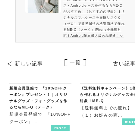
うスマホを気持ちよく使えます。もち
ス・Androidケースを作るならME-Q
ろんスマホ本来の機能を損な…
がおすすめ！《おすすめの理由》オリ
ジナルスマホケースを在庫リスク０
（ゼロ）で業界屈指の格安価格で作れ
るME-Q（メーク）iPhone全機種対
応！Android業界最大級の品揃え！シ
ョップ購入より安い!? ME-Qのオリジ
ナルスマホケースME-Qではオリジナ
ルスマホケース業界でも屈指の格安価
格でご提供しております。「お店で気
一覧
新しい記事
古い記
に入ったスマホケースがない」という
お悩みもME-Qが解決！お店で買うよ
りオリジナルスマホケースを自作する
方が安くなるME-Qのスマホケース作
新規会員登録で 『10%OFFク
《送料無料キャンペーン》1
成サー…
ーポン』プレゼント！｜オリジ
ら作れるオリジナルグッズ全
ナルグッズ・フォトグッズを作
対象！ME-Q
るならME-Q（メーク）
【送料無料までの流れ】
新規会員登録で 『10%OFF
（１）お好みの商…
クーポン』…
mor
more