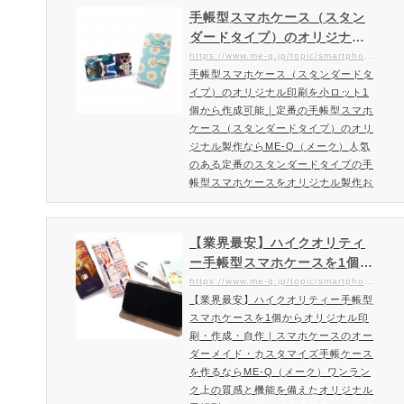
できる世界に一つだけのオリジナルの
手帳型スマホケース（スタン
スマホケースが、あなたの何気ない日
ダードタイプ）のオリジナル
常を美しく変化させます。素材ポリカ
印刷を小ロット1個から作成可
https://www.me-q.jp/topic/smartphone-notetype-standard
ーボネイト製ハードコート特殊ミラー
手帳型スマホケース（スタンダードタ
能｜定番の手帳型スマホケー
内蔵印刷方法3D昇華転写印刷（CMY
イプ）のオリジナル印刷を小ロット1
ス（スタンダードタイプ）の
K出力）対応機種に関して各対応…
個から作成可能｜定番の手帳型スマホ
オリジナル製作ならME-Q（メ
ケース（スタンダードタイプ）のオリ
ーク）
ジナル製作ならME-Q（メーク）人気
のある定番のスタンダードタイプの手
帳型スマホケースをオリジナル製作お
しゃれなヌメ革風のきめ細かい風合い
が特徴のスタンダード手帳型スマホケ
ースをオリジナル製作できます。お気
【業界最安】ハイクオリティ
に入りの思い出の写真や、作成された
ー手帳型スマホケースを1個か
イラスト・デザインなどを色鮮やかな
らオリジナル印刷・作成・自
https://www.me-q.jp/topic/smartphone-notetype-highquality
高品質プリントで作成可能です。全面
【業界最安】ハイクオリティー手帳型
作｜スマホケースのオーダー
プリントが可能なスマホ手帳型ケース
スマホケースを1個からオリジナル印
メイド・カスタマイズ手帳ケ
在庫を持たずに1つからお…
刷・作成・自作｜スマホケースのオー
ースを作るならME-Q（メー
ダーメイド・カスタマイズ手帳ケース
ク）
を作るならME-Q（メーク）ワンラン
ク上の質感と機能を備えたオリジナル