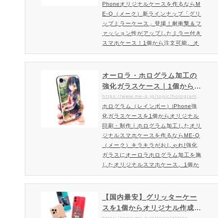
Phoneオリジナルケースを作るならM
E-Q（メーク）新ラインナップ「グリ
ップミラーケース」登場！耐衝撃＆フ
ァッション性がアップしたミラー付き
スマホケース！1個から注文可能。オ
リジナル印刷が可能なトレンドと機能
性を取り入れたミラーケースをお届け
致します。トレンドを取り入れファッ
オーロラ・ホログラム加工の
ション性がアップしたミラーケースの
強化ガラスケース｜1個からご
新ラインナップ登場！実用性も非常に
注文可能。ホログラム加工を
https://www.me-q.jp/topic/hologram-case
高いスマホケース。ポリカーボネート
ホログラム（レインボー）iPhone強
した強化ガラスのスマホケー
製ミラーと側面のTPU製の耐衝撃設計
化ガラスケースを1個からオリジナル
ス制作ならME-Q（メーク）
で落下時も安心。スマホ本体…
印刷・制作｜ホログラム加工したオリ
ジナルスマホケースを作るならME-Q
（メーク）キラキラがおしゃれ!強化
ガラスにオーロラホログラム加工を施
したオリジナルスマホケース。1個か
らご注文可能です！角度によってキラ
キラと色が変わるスマホカバー。ホロ
グラムで魅力的なおしゃれスマホケー
【国内最安】グリッターケー
スを作成印刷面には光のあたり方で
スを1個からオリジナル作成・
様々な表情になるオーロラ系のホログ
https://www.me-q.jp/topic/glitter