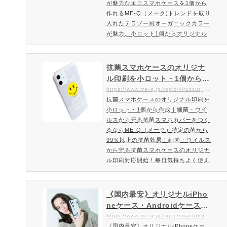
が魅力なエコスマホケースを1個から
作れるME-Q（メーク)トレンドを取り
入れたテラゾー風オーガニックカラー
が魅力。小ロット1個からオリジナル
作成・印刷できるエコスマホケース登
場！環境保護を考えたエコグッズ。個
人様はもちろん環境についての取り組
抗菌スマホケースのオリジナ
みをお考えの企業にもおすすめのエコ
ル印刷を小ロット・1個から作
グッズのスマホケースです。年々世界
成｜細菌・ウイルスから守る
https://www.me-q.jp/topic/viruscut_softcase
規模で増えていく地球環境汚染問題。
抗菌スマホケースのオリジナル印刷を
抗菌スマホカバーをつくるな
そんな深刻な環境問題に少しでも貢献
小ロット・1個から作成｜細菌・ウイ
らME-Q（メーク）
できるなら…そんな思い…
ルスから守る抗菌スマホカバーをつく
るならME-Q（メーク）特定の菌から
99％以上の抗菌効果！細菌・ウイルス
から守る抗菌スマホケースのオリジナ
ル印刷対応開始！毎日気持ちよく使え
る抗菌加工されたスマホカバー。細菌
から守れる抗菌スマホケースを1個か
ら作成頂けます。この度、ME-Qでは
《国内最安》オリジナルiPho
オリジナル印刷対応可能な抗菌スマホ
neケース・Androidケースを
ケースを発売開始しました。抗菌作用
作るならME-Qがおすすめ！
https://www.me-q.jp/topic/smartphone-uv
をもったスマホケースにより毎日つか
《国内最安》オリジナルiPhoneケー