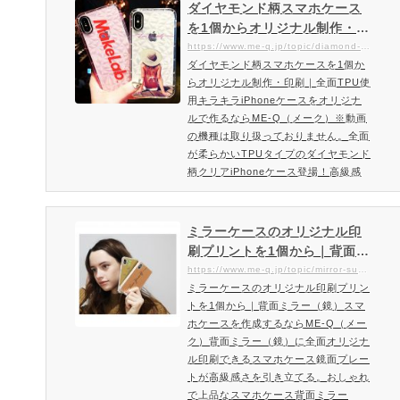
neケース印刷面にはダイヤモンドテク
ダイヤモンド柄スマホケース
スチャ加工を施したオリジナルのスマ
を1個からオリジナル制作・印
ホケースを作成頂けます。光の当たり
刷｜全面TPU使用キラキラiPh
https://www.me-q.jp/topic/diamond-tpu-case
方で様々な表情を楽しめる高級感のあ
ダイヤモンド柄スマホケースを1個か
oneケースをオリジナルで作
るiPhoneケースです。ラグジュアリ
らオリジナル制作・印刷｜全面TPU使
るならME-Q（メーク）
ースマホケースを作成・注文…
用キラキラiPhoneケースをオリジナ
ルで作るならME-Q（メーク）※動画
の機種は取り扱っておりません。全面
が柔らかいTPUタイプのダイヤモンド
柄クリアiPhoneケース登場！高級感
があるジュエリー系のお洒落スマホケ
ースをオリジナルで作成。海外で人気
のスマホケース！今回はキラキラ系の
ミラーケースのオリジナル印
ダイヤモンド柄スマホケースをご紹
刷プリントを1個から｜背面ミ
介！インスタ映え必須。柔軟度高い全
ラー（鏡）スマホケースを作
https://www.me-q.jp/topic/mirror-sumaho-case
面TPU使用のキラキラのダイヤモンド
ミラーケースのオリジナル印刷プリン
成するならME-Q（メーク）
柄スマホケースにオリジナルのデザイ
トを1個から｜背面ミラー（鏡）スマ
ンを頂けます。またME-Q（メーク）
ホケースを作成するならME-Q（メー
で…
ク）背面ミラー（鏡）に全面オリジナ
ル印刷できるスマホケース鏡面プレー
トが高級感さを引き立てる。おしゃれ
で上品なスマホケース背面ミラー