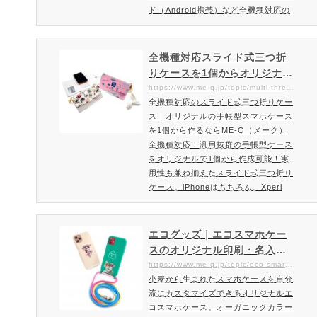
ド（Android携帯）など全機種対応の
三つ折りスマホケース。PUレザーと
ミラー・カード収納など使い勝手が良
いオリジナル手帳型スマホケース！ミ
全機種対応スライド式三つ折
ラー・カード収納・磁気ボタン・スト
りケースを1個からオリジナル
ラップホール等機能性抜群で使い勝手
作成・印刷｜マルチタイプの
https://www.me-q.jp/topic/multi-threefold-case
よい三つ折り手帳型スマホケース。P
全機種対応のスライド式三つ折りケー
オリジナル手帳型スマホケー
Uレザーのしっかりとした素材のカバ
ス｜オリジナルの手帳型スマホケース
スを小ロットで作るならME-Q
ーに、内側はミラー・カード収…
を1個から作るならME-Q（メーク）
（メーク）
全機種対応！汎用抜群の手帳型ケース
をオリジナルで1個から作成可能！実
用性も兼ね揃えたスライド式三つ折り
ケース。iPhoneはもちろん、Xperi
a・Google Pixel・Galaxy・AQUO
S・ARROWS・格安スマホなどAndro
id（アンドロイド）系に対応のマルチ
エコグッズ｜エコスマホケー
手帳型スマホケースiPhoneもAndroid
スのオリジナル印刷・名入
も対応可能な全機種対応手帳型スマホ
れ・販促ノベルティを1個から
https://www.me-q.jp/topic/eco-smartphone-case
ケース。新旧問わず、様々なスマホに
小麦から生まれたスマホケースを自分
作成できるME-Q（メーク）
対応できるスライド式三つ折りケー
流にカスタマイズできるオリジナルエ
ス。スマホ本体をスライドパーツ（再
コスマホケース。オーガニックカラー
剥離シ…