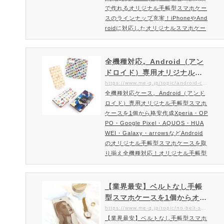
で作れるオリジナル手帳型スマホケー
スのラインナップ充実！iPhoneやAnd
roidに対応したオリジナルスマホケー
ス（手帳型）をご紹介iPhoneはもち
ろん、AQUOS・Xperia・Galaxy・G
oogle Pixel・ARROWS・Android O
全機種対応。Android（アン
neなどAndroidにも対応した手帳型ス
ドロイド）専用オリジナル手
マホケースのラインナップME-Qで
帳型スマホケース。1個から格
https://www.me-q.jp/topic/android-case-smartphone
は、国内最安でiPhoneやAQUOS・X
全機種対応ケース。Android（アンド
安作成｜Xperia,Galaxy,arro
peria・Galaxy・Google Pixel・ARR
ロイド）専用オリジナル手帳型スマホ
ws,AQUOSなど様々なオリジ
OWS・Android OneなどAndroidにも
ケースを1個から格安作成Xperia・OP
ナルのAndroidスマホケース
対応したオリジナ…
PO・Google Pixel・AQUOS・HUA
WEI・Galaxy・arrowsなどAndroid
のオリジナル手帳型スマホケースを取
り揃え全機種対応！オリジナル手帳型
スマホケース。お探しのAndroid用ス
マホケースがきっと見つかります！あ
なたのスマホやパソコンで、簡単にオ
【業界最安】ベルトなし手帳
ーダーメイドでオリジナル手帳型スマ
型スマホケースを1個からオリ
ホケースが作成できるME-Q（メー
ジナル印刷・制作｜帯無しタ
https://www.me-q.jp/topic/no-belt-smartphone
ク）では、Android（アンドロイド）
【業界最安】ベルトなし手帳型スマホ
イプ（マグネットあり）iPho
系のスマホケースを随時アップしてい