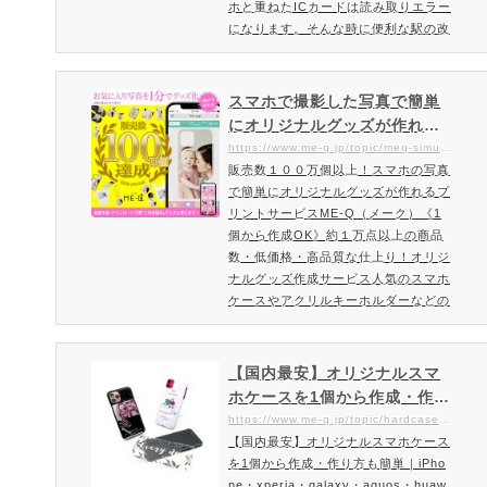
ホと重ねたICカードは読み取りエラー
になります。そんな時に便利な駅の改
札やコンビニなど非接触ICカードの読
み取りエラーを防ぐ「磁気干渉エラー
防止シート」。カード収納スマホケー
スマホで撮影した写真で簡単
スには必須のアイテム。忘れてはなら
にオリジナルグッズが作れる
ない磁気対策に効果的です。磁気エラ
サービスME-Q（メーク）
https://www.me-q.jp/topic/meq-simulation
ー防止シートで解消磁気エラー防止シ
販売数１００万個以上！スマホの写真
ートを挟むだけで解消。スマホとカー
で簡単にオリジナルグッズが作れるプ
ドの間に挟んで使う事で…
リントサービスME-Q（メーク）《1
個から作成OK》約１万点以上の商品
数・低価格・高品質な仕上り！オリジ
ナルグッズ作成サービス人気のスマホ
ケースやアクリルキーホルダーなどの
アクリルグッズ、Tシャツ・バッグ・
季節商材。アウトドアグッズ・食器・
国内随時の特殊印刷で360度デザイン
【国内最安】オリジナルスマ
できるコップ類など他にはない商材が
ホケースを1個から作成・作り
充実しております。スマホから簡単作
方も簡単｜iPhone・xperi
https://www.me-q.jp/topic/hardcase_softcase
成！プレゼント・記念品などオリジナ
【国内最安】オリジナルスマホケース
a・galaxy・aquos・huawe
ルグッズを格安で1個から作れるME-
を1個から作成・作り方も簡単｜iPho
i・Google Pixel・Android
Q！ME-Q（メーク）とは、誰でも…
ne・xperia・galaxy・aquos・huaw