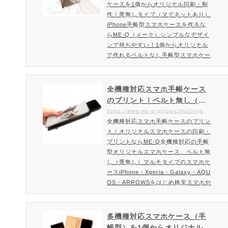
ケースを1個からオリジナル印刷・制
ne手帳型スマホケースを作る
きます。Xperia,Galaxy,arrows,AQU
作｜帯無しタイプ（マグネットあり）
ならME-Q（メーク）
OSなど…
iPhone手帳型スマホケースを作るな
らME-Q（メーク）シンプルなデザイ
ンで持ちやすい！1個からオリジナル
で作れるベルトなし手帳型スマホケー
スを格安印刷・作成！マグネットあり
でケースが開け閉めが行いやすいベル
トなし（帯無し）手帳型スマホケース
全機種対応スマホ手帳ケース
をオーダーメイドでオリジナル作成ベ
のプリント｜ベルト無し（帯
ルト無し（帯無し）手帳型スマホケー
無し）マルチタイプのスマホ
https://www.me-q.jp/topic/multi-type-smartphonecase
スを1個（小ロット）から、在庫リス
全機種対応スマホ手帳ケースのプリン
ケース｜オリジナルスマホケ
ク無しでオリジナルスマホケースを作
ト｜オリジナルスマホケースの印刷・
ースの印刷・プリントならME
成頂けます。個人用はもちろん…
プリントならME-Q全機種対応の手帳
-Q（メーク）
型オリジナルスマホケース。ベルト無
し（帯無し）マルチタイプのスマホケ
ースiPhone・Xperia・Galaxy・AQU
OS・ARROWSをはじめ格安スマホや
Android（アンドロイド）系に対応の
マルチスマホケース古い機種でお好み
の良いケースが見つからない。機種変
多機種対応スマホケース（手
更をしたら今まで使っていたスマホケ
帳型）を1個からオリジナル印