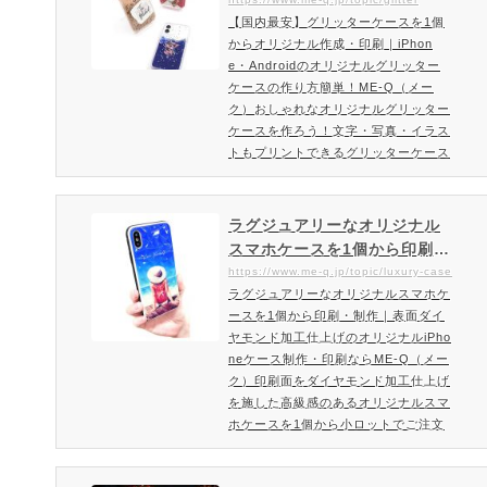
印刷｜iPhone・Androidのオ
ラム加工を施したオリジナルのスマホ
【国内最安】グリッターケースを1個
リジナルグリッターケースの
ケースを作成頂けます。インスタ映え
からオリジナル作成・印刷｜iPhon
作り方簡単！ME-Q（メーク）
間違いなしのおしゃれなオリジナ…
e・Androidのオリジナルグリッター
ケースの作り方簡単！ME-Q（メー
ク）おしゃれなオリジナルグリッター
ケースを作ろう！文字・写真・イラス
トもプリントできるグリッターケース
の特徴！最新モデルiPhoneにも対応
グリッターもぞくぞく登場！他には無
いグリッターカラーの品揃え多数！今
ラグジュアリーなオリジナル
流行りのグリッターケース（カバー）
スマホケースを1個から印刷・
の印刷・作成は、だれでも簡単オリジ
制作｜表面ダイヤモンド加工
https://www.me-q.jp/topic/luxury-case
ナルグッズが作成できるME-Qにおま
ラグジュアリーなオリジナルスマホケ
仕上げのオリジナルiPhoneケ
かせください。16種類のカラー（ラ
ースを1個から印刷・制作｜表面ダイ
ース制作・印刷ならME-Q（メ
メ・サンド）をご用意。1個という小
ヤモンド加工仕上げのオリジナルiPho
ーク）
ロッ…
neケース制作・印刷ならME-Q（メー
ク）印刷面をダイヤモンド加工仕上げ
を施した高級感のあるオリジナルスマ
ホケースを1個から小ロットでご注文
可能キラキラしたダイヤモンドテクス
チャが魅力的なラグジュアリーなiPho