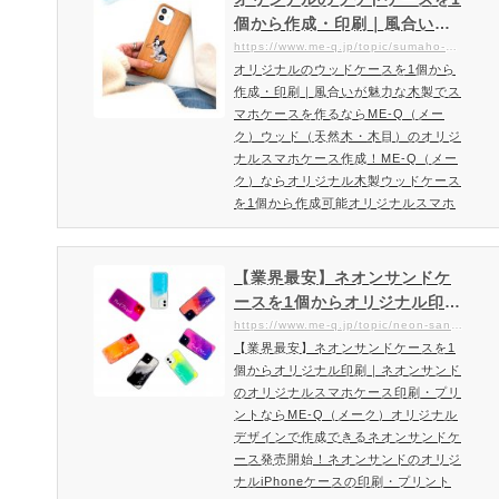
トするならME-Q（メーク）がおすす
個から作成・印刷｜風合いが
め！グリップケースのオリジナルスマ
魅力な木製でスマホケースを
https://www.me-q.jp/topic/sumaho-wood
ホケース新登場！安心の耐衝撃性と持
オリジナルのウッドケースを1個から
作るならME-Q（メーク）
ちやすさが人気のiPhoneケース・カ
作成・印刷｜風合いが魅力な木製でス
バーのオリジナル製作・プリントで…
マホケースを作るならME-Q（メー
ク）ウッド（天然木・木目）のオリジ
ナルスマホケース作成！ME-Q（メー
ク）ならオリジナル木製ウッドケース
を1個から作成可能オリジナルスマホ
ウッドケースの木目は2種類ご用意！
スタンダードな木目が人気の桜（チェ
リーウッド）と涼しげな印象な竹（バ
【業界最安】ネオンサンドケ
ンブー）をご用意。ナチュラルなオシ
ースを1個からオリジナル印刷
ャレ感があるオリジナルスマホウッド
｜ネオンサンドのオリジナル
https://www.me-q.jp/topic/neon-sand-case
ケースを作成しましょう。ウッドケー
【業界最安】ネオンサンドケースを1
スマホケース印刷・プリント
スは天然木を使用している為、一点一
個からオリジナル印刷｜ネオンサンド
ならME-Q（メーク）
点風合いが異なります。天然木を…
のオリジナルスマホケース印刷・プリ
ントならME-Q（メーク）オリジナル
デザインで作成できるネオンサンドケ
ース発売開始！ネオンサンドのオリジ
ナルiPhoneケースの印刷・プリント