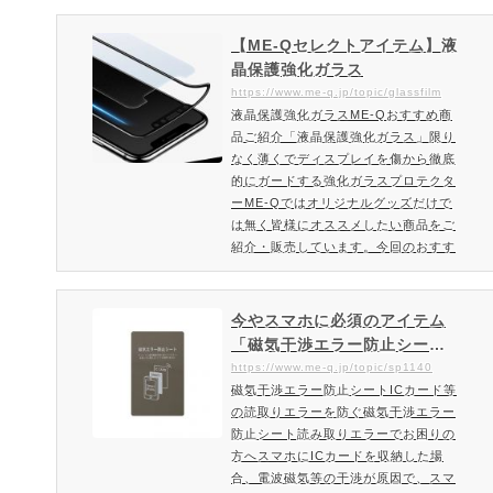
【ME-Qセレクトアイテム】液
晶保護強化ガラス
https://www.me-q.jp/topic/glassfilm
液晶保護強化ガラスME-Qおすすめ商
品ご紹介「液晶保護強化ガラス」限り
なく薄くでディスプレイを傷から徹底
的にガードする強化ガラスプロテクタ
ーME-Qではオリジナルグッズだけで
は無く皆様にオススメしたい商品をご
紹介・販売しています。今回のおすす
め商品は表面強度が最高レベルの液晶
保護強化ガラス！液晶保護強化ガラス
とは限りなく薄くでディスプレイを傷
今やスマホに必須のアイテム
から徹底的にガードする強化ガラスプ
「磁気干渉エラー防止シー
ロテクターです。液晶保護強化ガラス
ト」
https://www.me-q.jp/topic/sp1140
の特徴表面硬度9Hガラスフィルムの
磁気干渉エラー防止シートICカード等
表面硬度は9Hとなります。９Hとが鉛
の読取りエラーを防ぐ磁気干渉エラー
筆硬度で考えた場合、最高位に…
防止シート読み取りエラーでお困りの
方へスマホにICカードを収納した場
合、電波磁気等の干渉が原因で、スマ