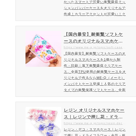
かったスマートで可愛い衝撃吸収クッ
ションバンパーケースをオリジナルで
作成！カラーアクセントが可愛い！ク
ッションテクノロジーを採用したオリ
ジナルプリントができるスマホケー
ス！1個から注文OK！柔軟性が高く耐
【国内最安】耐衝撃ソフトケ
衝撃構造のソフトクリア素材「カラフ
ースのオリジナルスマホケー
ル・クッションケース」大事なスマー
スを1個から制作・印刷｜落下
https://www.me-q.jp/topic/soft-case-cushion
トフォンを守る衝撃吸収・耐久性・柔
【国内最安】耐衝撃ソフトケースのオ
衝撃吸収クリアケース。全面T
軟性の優れたなTPU素材で作られたス
リジナルスマホケースを1個から制
PU使用の耐衝撃ケースをオリ
マホカバー。今までの衝撃吸収タ…
作・印刷｜落下衝撃吸収クリアケー
ジナルで作るならME-Q（メー
ス。全面TPU使用の耐衝撃ケースをオ
ク）
リジナルで作るならME-Q（メーク）
インパクトケース登場！人気のクリア
タイプの衝撃保護ソフトケース。全面
が柔らかいTPUタイプのソフトケース
柔軟度高い全面ソフトケースをオリジ
ナルデザインで作成できるME-Q（メ
レジン オリジナルスマホケー
ーク）ME-Q（メーク）ではデザイン
ス｜レジンで押し花・ドライ
ソフトをお持ちでない方でも当サイト
フラワー・金箔・銀箔を包み
https://www.me-q.jp/topic/resin-deco-case
で簡単にデザイン作成ができるシミュ
レジン・デコ・スマホケース｜レジン
込んだ美しいデコレーション
レーターをご用意。あなたのスマホか
で押し花・ドライフラワー・金箔・銀