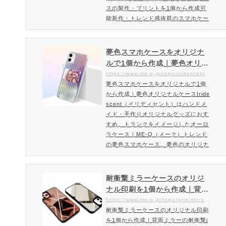
スの製作・プリントを1個から作成可
能新作・トレンド感抜群のスマホケー
スiPhoneスクエアタイプのスマホケ
ースを格安作成丸みがない四角いスク
エア型のiPhoneケース。よりスマー
夢色スマホケースをオリジナ
トでシンプルなプロダクトです。印刷
ルで1個から作成｜夢色オリジ
面である背面は強化ガラス仕様となっ
ナルケースIridescent（イリ
https://www.me-q.jp/topic/iridescent
ており光沢感・上質感が大きな特徴と
夢色スマホケースをオリジナルで1個
ディセント）はハンドメイ
なっています。スクエア型iPhoneケ
から作成｜夢色オリジナルケースIride
ド・手作りオリジナルグッズ
ースを作成・注文ご注文方法・料金…
scent（イリディセント）はハンドメ
におすすめ。トランクをイメ
イド・手作りオリジナルグッズにおす
ージしたオーロラケース｜ME
すめ。トランクをイメージしたオーロ
-Q（メーク）
ラケース｜ME-Q（メーク）トレンド
の夢色スマホケース。夢色のオリジナ
ルケースを作りたい方はお勧め。ファ
ッション性と柔軟性が高いオーロラ・
グラデーションケース「Iridescent」
耐衝撃ミラーケースのオリジ
登場！Iridescentは1個からオリジナ
ナル印刷を1個から作成｜背面
ルで作成・印刷可能です。おしゃれな
ミラーの耐衝撃iPhoneオリジ
https://www.me-q.jp/topic/grip-mirror-case
夢色・虹色・オーロラケースをオリジ
耐衝撃ミラーケースのオリジナル印刷
ナルケースを作るならME-Q
ナルで作れる「Iridescent」登場！も
を1個から作成｜背面ミラーの耐衝撃i
（メーク）
ちろん1個から作成可能。ス…