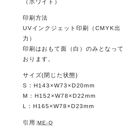
（ホワイト）
印刷方法
UVインクジェット印刷（CMYK出
力）
印刷はおもて面（白）のみとなって
おります。
サイズ(閉じた状態)
S：H143×W73×D20mm
M：H152×W78×D22mm
L：H165×W78×D23mm
引用:
ME-Q