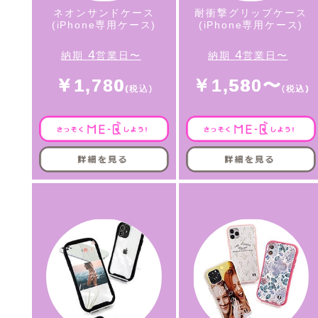
ネオンサンドケース
耐衝撃グリップケース
(iPhone専用ケース)
(iPhone専用ケース)
4
4
納期
営業日〜
納期
営業日〜
￥1,780
￥1,580〜