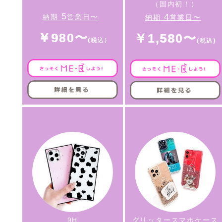
（国内初！）
5
4
納期
営業日〜
納期
営業日〜
￥980〜
￥1,580〜
9H
グリッタースマホケース