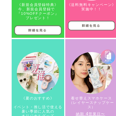
《新規会員登録特典》
《送料無料キャンペーン
今、新規会員登録で
実施中！！
『10%OFFクーポン』
プレゼント！
《夏のおすすめ》
着せ替えスマホケース
（レイヤースナップケー
イベント・推し活で使える
ス）
暑い季節に人気の
4
納期
営業日〜
オリジナルグッズ