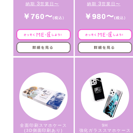
3
3
納期
営業日〜
納期
営業日〜
￥760〜
￥980〜
全面印刷スマホケース
9H
(3D側面印刷あり)
強化ガラススマホケース