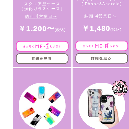
スクエア型ケース
(iPhone&Android)
（強化ガラスケース）
4
4
納期
営業日〜
納期
営業日〜
￥1,480
￥1,200〜