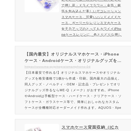
込んだ美しいデコレーション
レーターをご用意。あなたのスマホか
で押し花・ドライフラワー・金箔・銀
スマホケース。オーダーメイ
らでもデザインできちゃいます。今
箔を包み込んだ美しいデコレーション
ドスマホケースの印刷・プリ
人…
スマホケース。可愛いハンドメイドケ
ントならME-Q（メーク）
ース。ガーリーなレジンスマホケース
女子力アップのとってもカワイイiPho
neケースレジンに、色とりどりな押し
花・ドライフラワー・金箔・銀箔など
かわいい素材を詰め込んだナチュラル
なスマホケースです。ハンドメイド感
【国内最安】オリジナルスマホケース・iPhone
がある個性的なスマホケースに仕上が
ケース・Androidケース・オリジナルグッズを1
ります。レジンスマホケースを作成・
個から格安作成｜作り方も簡単で安い！オーダー
https://www.me-q.jp/topic/smartphone-3d
注文販売終了しました。ご注文方法・
【日本最安で作れる!】オリジナルスマホケースやオリジナル
メイドで即日お届けできるME-Q（メーク）
料金はこちらレジンスマホケースの特
グッズを格安価格で1個から作成・印刷。国内最大の品揃え。
徴色とりどりのドライ…
同人グッズ・ノベルティ・OEM・記念品・プレゼントでオリ
ジナルグッズ作るならME-Q（メーク）がおすすめ。iPhone
やAndroidは手帳型ケース・ハードケース・クリアケース・ソ
フトケース・ガラスケース等で、簡単におしゃれなカスタム
ケースが全機種対応オーダーメイド作れます。AQUOS・Xpe
ria・Galaxy・Google Pixel・ARROWS・HUAWEI・OPP
O・Android Oneなど充実。
スマホケース背面収納（ICカ