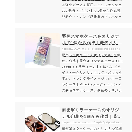
は強化ガラスを採用。オリジナルケー
スの製作・プリントを1個から作成可
能新作・トレンド感抜群のスマホケー
スiPhoneスクエアタイプのスマホケ
ースを格安作成丸みがない四角いスク
エア型のiPhoneケース。よりスマー
夢色スマホケースをオリジナ
トでシンプルなプロダクトです。印刷
ルで1個から作成｜夢色オリジ
面である背面は強化ガラス仕様となっ
ナルケースIridescent（イリ
https://www.me-q.jp/topic/iridescent
ており光沢感・上質感が大きな特徴と
夢色スマホケースをオリジナルで1個
ディセント）はハンドメイ
なっています。スクエア型iPhoneケ
から作成｜夢色オリジナルケースIride
ド・手作りオリジナルグッズ
ースを作成・注文ご注文方法・料金…
scent（イリディセント）はハンドメ
におすすめ。トランクをイメ
イド・手作りオリジナルグッズにおす
ージしたオーロラケース｜ME
すめ。トランクをイメージしたオーロ
-Q（メーク）
ラケース｜ME-Q（メーク）トレンド
の夢色スマホケース。夢色のオリジナ
ルケースを作りたい方はお勧め。ファ
ッション性と柔軟性が高いオーロラ・
グラデーションケース「Iridescent」
耐衝撃ミラーケースのオリジ
登場！Iridescentは1個からオリジナ
ナル印刷を1個から作成｜背面
ルで作成・印刷可能です。おしゃれな
ミラーの耐衝撃iPhoneオリジ
https://www.me-q.jp/topic/grip-mirror-case
夢色・虹色・オーロラケースをオリジ
耐衝撃ミラーケースのオリジナル印刷
ナルケースを作るならME-Q
ナルで作れる「Iridescent」登場！も