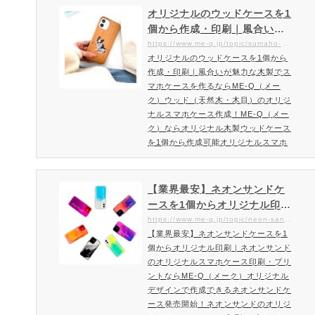
neケース・カバーのオリジナルプリン
オリジナルのウッドケースを1
トするならME-Q（メーク）がおすす
個から作成・印刷｜風合いが
め！グリップケースのオリジナルスマ
魅力な木製でスマホケースを
https://www.me-q.jp/topic/sumaho-wood
ホケース新登場！安心の耐衝撃性と持
オリジナルのウッドケースを1個から
作るならME-Q（メーク）
ちやすさが人気のiPhoneケース・カ
作成・印刷｜風合いが魅力な木製でス
バーのオリジナル製作・プリントで…
マホケースを作るならME-Q（メー
ク）ウッド（天然木・木目）のオリジ
ナルスマホケース作成！ME-Q（メー
ク）ならオリジナル木製ウッドケース
を1個から作成可能オリジナルスマホ
ウッドケースの木目は2種類ご用意！
スタンダードな木目が人気の桜（チェ
リーウッド）と涼しげな印象な竹（バ
【業界最安】ネオンサンドケ
ンブー）をご用意。ナチュラルなオシ
ースを1個からオリジナル印刷
ャレ感があるオリジナルスマホウッド
｜ネオンサンドのオリジナル
https://www.me-q.jp/topic/neon-sand-case
ケースを作成しましょう。ウッドケー
【業界最安】ネオンサンドケースを1
スマホケース印刷・プリント
スは天然木を使用している為、一点一
個からオリジナル印刷｜ネオンサンド
ならME-Q（メーク）
点風合いが異なります。天然木を…
のオリジナルスマホケース印刷・プリ
ントならME-Q（メーク）オリジナル
デザインで作成できるネオンサンドケ
ース発売開始！ネオンサンドのオリジ