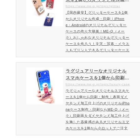
様々な表情になるオーロラ系のホログ
印刷｜iPhone・Androidのオ
https://www.me-q.jp/topic/glitter
ラム加工を施したオリジナルのスマホ
【国内最安】グリッターケースを1個
リジナルグリッターケースの
ケースを作成頂けます。インスタ映え
からオリジナル作成・印刷｜iPhon
作り方簡単！ME-Q（メーク）
間違いなしのおしゃれなオリジナ…
e・Androidのオリジナルグリッター
ケースの作り方簡単！ME-Q（メー
ク）おしゃれなオリジナルグリッター
ケースを作ろう！文字・写真・イラス
トもプリントできるグリッターケース
の特徴！最新モデルiPhoneにも対応
グリッターもぞくぞく登場！他には無
いグリッターカラーの品揃え多数！今
ラグジュアリーなオリジナル
流行りのグリッターケース（カバー）
スマホケースを1個から印刷・
の印刷・作成は、だれでも簡単オリジ
制作｜表面ダイヤモンド加工
https://www.me-q.jp/topic/luxury-case
ナルグッズが作成できるME-Qにおま
ラグジュアリーなオリジナルスマホケ
仕上げのオリジナルiPhoneケ
かせください。16種類のカラー（ラ
ースを1個から印刷・制作｜表面ダイ
ース制作・印刷ならME-Q（メ
メ・サンド）をご用意。1個という小
ヤモンド加工仕上げのオリジナルiPho
ーク）
ロッ…
neケース制作・印刷ならME-Q（メー
ク）印刷面をダイヤモンド加工仕上げ
を施した高級感のあるオリジナルスマ
ホケースを1個から小ロットでご注文
可能キラキラしたダイヤモンドテクス