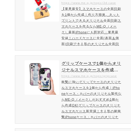
方簡単。ネットプリントでき
https://www.me-q.jp/topic/3d-case
1個から格安でオリジナルケースを作
【業界最安】スマホケースの全面印刷
るオリジナル全面印刷スマホ
れるME-Qでも人気のソフトケース。
を1個から作成｜作り方簡単。ネット
ケースを作るならME-Q（メー
大手企業・ショップでもご利用いた…
プリントできるオリジナル全面印刷ス
ク）
マホケースを作るならME-Q（メー
ク）最新iPhoneにも即対応・業界最
安値！ハードケースに全面(表面＆側
面)印刷で大人気のオリジナル全面印
刷スマホケーススマホケースに超硬質
コーティングで驚きの綺麗な仕上が
り！安いだけじゃない高品質仕上がり
グリップケースで1個からオリ
で皆様にご好評頂いております。オリ
ジナルスマホケースを作成｜i
ジナル全面印刷スマホケースの印刷方
Phoneケースのオリジナル製
https://www.me-q.jp/topic/gripcase
式は従来のインクジェット印刷とは異
衝撃に強いグリップケースのオリジナ
作ならME-Q（メーク）
なった3D昇華転写印刷という方式を
ルスマホケースを1個から作成｜iPho
とっております。インクシートを加
neケース・カバーのオリジナル製作な
熱…
らME-Q（メーク）がおすすめ1個か
ら作成OK!グリップケースのオリジナ
ルスマホケース新登場！大人気の耐衝
撃iPhoneケース・カバーのオリジナ
ルプリント製作。人気の耐衝撃タイプ
「オリジナルグリップケース」のiPho