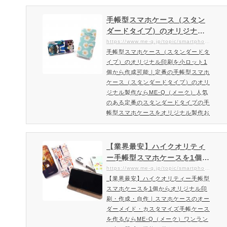
にも強い、 キレイなままで長く愛用
できる世界に一つだけのオリジナルの
手帳型スマホケース（スタン
スマホケースが、あなたの何気ない日
ダードタイプ）のオリジナル
常を美しく変化させます。素材ポリカ
印刷を小ロット1個から作成可
https://www.me-q.jp/topic/smartphone-notetype-standard
ーボネイト製ハードコート特殊ミラー
手帳型スマホケース（スタンダードタ
能｜定番の手帳型スマホケー
内蔵印刷方法3D昇華転写印刷（CMY
イプ）のオリジナル印刷を小ロット1
ス（スタンダードタイプ）の
K出力）対応機種に関して各対応…
個から作成可能｜定番の手帳型スマホ
オリジナル製作ならME-Q（メ
ケース（スタンダードタイプ）のオリ
ーク）
ジナル製作ならME-Q（メーク）人気
のある定番のスタンダードタイプの手
帳型スマホケースをオリジナル製作お
しゃれなヌメ革風のきめ細かい風合い
が特徴のスタンダード手帳型スマホケ
ースをオリジナル製作できます。お気
【業界最安】ハイクオリティ
に入りの思い出の写真や、作成された
ー手帳型スマホケースを1個か
イラスト・デザインなどを色鮮やかな
らオリジナル印刷・作成・自
https://www.me-q.jp/topic/smartphone-notetype-highquality
高品質プリントで作成可能です。全面
【業界最安】ハイクオリティー手帳型
作｜スマホケースのオーダー
プリントが可能なスマホ手帳型ケース
スマホケースを1個からオリジナル印
メイド・カスタマイズ手帳ケ
在庫を持たずに1つからお…
刷・作成・自作｜スマホケースのオー
ースを作るならME-Q（メー
ダーメイド・カスタマイズ手帳ケース
ク）
を作るならME-Q（メーク）ワンラン