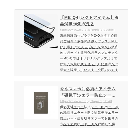
【ME-Qセレクトアイテム】液
晶保護強化ガラス
https://www.me-q.jp/topic/glassfilm
液晶保護強化ガラスME-Qおすすめ商
品ご紹介「液晶保護強化ガラス」限り
なく薄くでディスプレイを傷から徹底
的にガードする強化ガラスプロテクタ
ーME-Qではオリジナルグッズだけで
は無く皆様にオススメしたい商品をご
紹介・販売しています。今回のおすす
め商品は表面強度が最高レベルの液晶
保護強化ガラス！液晶保護強化ガラス
とは限りなく薄くでディスプレイを傷
今やスマホに必須のアイテム
から徹底的にガードする強化ガラスプ
「磁気干渉エラー防止シー
ロテクターです。液晶保護強化ガラス
ト」
https://www.me-q.jp/topic/sp1140
の特徴表面硬度9Hガラスフィルムの
磁気干渉エラー防止シートICカード等
表面硬度は9Hとなります。９Hとが鉛
の読取りエラーを防ぐ磁気干渉エラー
筆硬度で考えた場合、最高位に…
防止シート読み取りエラーでお困りの
方へスマホにICカードを収納した場