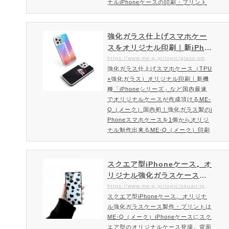
ナルiPhoneケースの印刷・プリント
ならME-QME-Qでは話題のネオンサ
ンド使用したオリジナルケースを発売
開始致しました。名入れだけではなく
強化ガラス仕上げスマホケー
写真やイラストなど自由にレイアウト
スをオリジナル印刷｜新iPho
できるのはME-Qならでは。ネオンサ
neなど国内最速で作成できる
https://www.me-q.jp/topic/glass-smartphone-case
ンドスマホケースを作成・注文ご注文
強化ガラス仕上げスマホケース（TPU
ME-Q（メーク）
方法・料金はこちら最旬のネオンサン
×強化ガラス）オリジナル印刷｜新機
ドiPhoneケースの特徴SNS映えに
種「iPhoneシリーズ」など国内最速
話…
でオリジナルケースが作成頂けるME-
Q（メーク）国内初！強化ガラス製のi
Phoneスマホケースを1個からオリジ
ナル制作出来るME-Q（メーク）印刷
面を強化ガラスの光沢感に！TPU×強
化ガラスのスマホケースオリジナル印
刷国産強化ガラスの品質、光沢感は本
スクエア型iPhoneケース。オ
物！強化ガラスケースとしてもクオリ
リジナル強化ガラスケース製
ティがどこよりも高い仕上げの高級感
作・プリント｜1個から格安！
https://www.me-q.jp/topic/squair-iphone-case
抜群のスマホケース。ガラスカバーに
スクエア型iPhoneケース。オリジナ
オリジナルのスクエアiPhone
よって光の当たり方が高級感ある表情
ル強化ガラスケース製作・プリントは
ケース作成ならME-Q（メー
を楽しめるスマホケースです。国内…
ME-Q（メーク）iPhoneケースにスク
ク）
エア型のオリジナルケース登場。背面