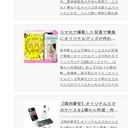
合、電波磁気等の干渉が原因で、スマ
ホと重ねたICカードは読み取りエラー
になります。そんな時に便利な駅の改
札やコンビニなど非接触ICカードの読
み取りエラーを防ぐ「磁気干渉エラー
防止シート」。カード収納スマホケー
スマホで撮影した写真で簡単
スには必須のアイテム。忘れてはなら
にオリジナルグッズが作れる
ない磁気対策に効果的です。磁気エラ
サービスME-Q（メーク）
https://www.me-q.jp/topic/meq-simulation
ー防止シートで解消磁気エラー防止シ
販売数１００万個以上！スマホの写真
ートを挟むだけで解消。スマホとカー
で簡単にオリジナルグッズが作れるプ
ドの間に挟んで使う事で…
リントサービスME-Q（メーク）《1
個から作成OK》約１万点以上の商品
数・低価格・高品質な仕上り！オリジ
ナルグッズ作成サービス人気のスマホ
ケースやアクリルキーホルダーなどの
アクリルグッズ、Tシャツ・バッグ・
季節商材。アウトドアグッズ・食器・
国内随時の特殊印刷で360度デザイン
【国内最安】オリジナルスマ
できるコップ類など他にはない商材が
ホケースを1個から作成・作り
充実しております。スマホから簡単作
方も簡単｜iPhone・xperi
https://www.me-q.jp/topic/hardcase_softcase
成！プレゼント・記念品などオリジナ
【国内最安】オリジナルスマホケース
a・galaxy・aquos・huawe
ルグッズを格安で1個から作れるME-
を1個から作成・作り方も簡単｜iPho