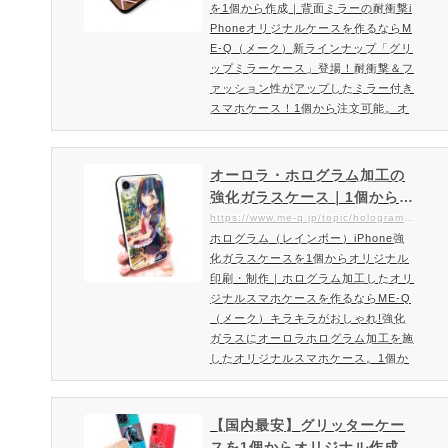
を1個から作成｜背面ミラーの耐衝撃i
（メーク）
ちろん1個から作成可能。ス…
Phoneオリジナルケースを作るならM
E-Q（メーク）新ラインナップ「グリ
ップミラーケース」登場！耐衝撃＆フ
ァッション性がアップしたミラー付き
スマホケース！1個から注文可能。オ
リジナル印刷が可能なトレンドと機能
性を取り入れたミラーケースをお届け
致します。トレンドを取り入れファッ
オーロラ・ホログラム加工の
ション性がアップしたミラーケースの
強化ガラスケース｜1個からご
新ラインナップ登場！実用性も非常に
注文可能。ホログラム加工を
https://www.me-q.jp/topic/hologram-case
高いスマホケース。ポリカーボネート
ホログラム（レインボー）iPhone強
した強化ガラスのスマホケー
製ミラーと側面のTPU製の耐衝撃設計
化ガラスケースを1個からオリジナル
ス制作ならME-Q（メーク）
で落下時も安心。スマホ本体…
印刷・制作｜ホログラム加工したオリ
ジナルスマホケースを作るならME-Q
（メーク）キラキラがおしゃれ!強化
ガラスにオーロラホログラム加工を施
したオリジナルスマホケース。1個か
らご注文可能です！角度によってキラ
キラと色が変わるスマホカバー。ホロ
グラムで魅力的なおしゃれスマホケー
【国内最安】グリッターケー
スを作成印刷面には光のあたり方で
スを1個からオリジナル作成・