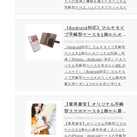
ク上の質感と機能を備えたオリジナル
手帳型ケース（ハイクオリティータイ
プ）を製作ME-Qだから実現したオリ
ジナル手帳型ケースの上質ハイクオリ
ティータイプ登場！他には無いオーダ
《Android対応》マルチタイ
ーメイドできるカスタマイズ手帳ケー
プ手帳型ケースを1個からオリ
スです。最上級の高品質スマホケース
ジナル印刷・作成｜iPhone・
https://www.me-q.jp/topic/android-notetype-highquality
でオリジナル手帳型ケースを作成いた
《Android対応》マルチタイプ手帳型
Androidに対応したオリジナ
だけます。内側は上質感に溢れたシュ
ケースを1個からオリジナル印刷・作
ル手帳型ケースを作るならME
リンクレザー風の型押し加工…
成｜iPhone・Androidに対応したオリ
-Q（メーク）
ジナル手帳型ケースを作るならME-Q
（メーク）《Android対応》マルチタ
イプ手帳型ケースをオリジナル製作在
庫を持たずに1つからお作り頂けま
す！iPhone・Android対応ハイクオリ
ティースマホケースにオリジナルプリ
ントができるME-Q（メーク）。シュ
【業界最安】オリジナル手帳
リンクレザー風の型押し加工した素材
型スマホケースを1個から最安
が特徴。カードなど両面6枚まで収納
作成｜オリジナルのiPhone・
https://www.me-q.jp/topic/smartphone-note
可能で再剥離テープで何度でもケース
【業界最安】オリジナル手帳型スマホ
Androidケースの手帳型を作
の付け替えが可能。お好みの写真やイ
ケースを1個から最安作成｜オリジナ
るならME-Q（メーク）
ラスト・デザインを使ってオリジナ
ルのiPhone・Androidケースの手帳型