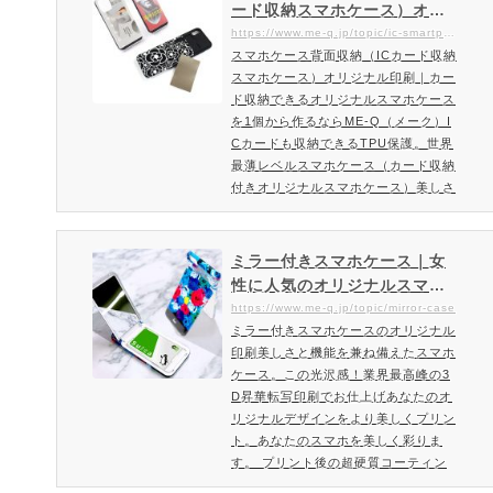
ード収納スマホケース）オリ
ジナル印刷｜カード収納でき
https://www.me-q.jp/topic/ic-smartphone
スマホケース背面収納（ICカード収納
るオリジナルスマホケースを1
スマホケース）オリジナル印刷｜カー
個から作るならME-Q（メー
ド収納できるオリジナルスマホケース
ク）
を1個から作るならME-Q（メーク）I
Cカードも収納できるTPU保護。世界
最薄レベルスマホケース（カード収納
付きオリジナルスマホケース）美しさ
と機能を兼ね備えたスマホケース。こ
の光沢感！業界最高峰の熱転写印刷で
お仕上げするカード収納オリジナルス
ミラー付きスマホケース｜女
マホケースあなたのオリジナルデザイ
性に人気のオリジナルスマホ
ンをより美しくプリント。あなたのス
ケースをオーダメイド制作
https://www.me-q.jp/topic/mirror-case
マホを美しく彩ります。 プリント後
ミラー付きスマホケースのオリジナル
の超硬質コーティング技術による仕上
印刷美しさと機能を兼ね備えたスマホ
げによって傷や摩擦にも強い…
ケース。この光沢感！業界最高峰の3
D昇華転写印刷でお仕上げあなたのオ
リジナルデザインをより美しくプリン
ト。あなたのスマホを美しく彩りま
す。 プリント後の超硬質コーティン
グ技術による仕上げによって傷や摩擦