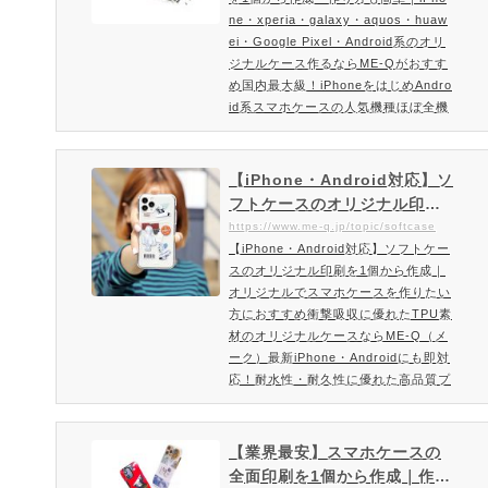
i・Google Pixel・Android
Q！ME-Q（メーク）とは、誰でも…
ne・xperia・galaxy・aquos・huaw
系のオリジナルケース作るな
ei・Google Pixel・Android系のオリ
らME-Qがおすすめ
ジナルケース作るならME-Qがおすす
め国内最大級！iPhoneをはじめAndro
id系スマホケースの人気機種ほぼ全機
種対応！オリジナルスマホケース。国
内最安＆国内最大級の品揃え！スマホ
ケース(ハードケース)のオリジナルス
【iPhone・Android対応】ソ
マホケースの制作。1個から作成OK。
フトケースのオリジナル印刷
オリジナルスマホケースを作成したい
を1個から作成｜オリジナルで
https://www.me-q.jp/topic/softcase
方にオススメのスマホハードケースの
【iPhone・Android対応】ソフトケー
スマホケースを作りたい方に
オリジナル作成ならME-Q（メーク）
スのオリジナル印刷を1個から作成｜
おすすめ衝撃吸収に優れたTP
ME-Q(メーク)で製作しているオリ
オリジナルでスマホケースを作りたい
U素材のオリジナルケースなら
ジ…
方におすすめ衝撃吸収に優れたTPU素
ME-Q（メーク）
材のオリジナルケースならME-Q（メ
ーク）最新iPhone・Androidにも即対
応！耐水性・耐久性に優れた高品質プ
リンターで作るオリジナルスマホケー
ス。1個から作成・印刷可能。個人利
用・オリジナルグッズを販売されてい
【業界最安】スマホケースの
る作家様・販促品・ノベルティに最適
全面印刷を1個から作成｜作り
はコスパ◎のオリジナルソフトケース