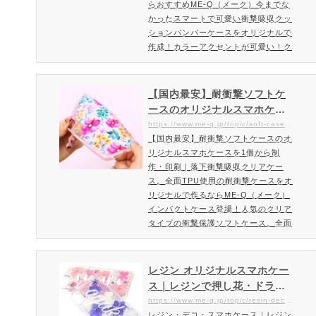
らおすすめME-Q（メーク）今までな
かったスマートで可愛い衝撃吸収クッ
ションバンパーケースをオリジナルで
作成！カラーアクセントが可愛い！ク
ッションテクノロジーを採用したオリ
ジナルプリントができるスマホケー
ス！1個から注文OK！柔軟性が高く耐
【国内最安】耐衝撃ソフトケ
衝撃構造のソフトクリア素材「カラフ
ースのオリジナルスマホケー
ル・クッションケース」大事なスマー
スを1個から制作・印刷｜落下
https://www.me-q.jp/topic/soft-case-cushion
トフォンを守る衝撃吸収・耐久性・柔
【国内最安】耐衝撃ソフトケースのオ
衝撃吸収クリアケース。全面T
軟性の優れたなTPU素材で作られたス
リジナルスマホケースを1個から制
PU使用の耐衝撃ケースをオリ
マホカバー。今までの衝撃吸収タ…
作・印刷｜落下衝撃吸収クリアケー
ジナルで作るならME-Q（メー
ス。全面TPU使用の耐衝撃ケースをオ
ク）
リジナルで作るならME-Q（メーク）
インパクトケース登場！人気のクリア
タイプの衝撃保護ソフトケース。全面
が柔らかいTPUタイプのソフトケース
柔軟度高い全面ソフトケースをオリジ
ナルデザインで作成できるME-Q（メ
レジン オリジナルスマホケー
ーク）ME-Q（メーク）ではデザイン
ス｜レジンで押し花・ドライ
ソフトをお持ちでない方でも当サイト
フラワー・金箔・銀箔を包み
https://www.me-q.jp/topic/resin-deco-case
で簡単にデザイン作成ができるシミュ
レジン・デコ・スマホケース｜レジン