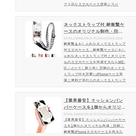
で上品なスマホケース背面ミラー
（鏡）スマホケースは、鏡も含めカバ
ー全体が柔軟性のある素材で作られて
いますので、割れにくくスマホの保護
ネックストラップ付 耐衝撃ケ
性も高いです。鏡面プレートはちょっ
ースのオリジナル制作・印刷
とした身だしなみチェックや化粧直し
｜1個から作成OK。耐衝撃ケ
https://www.me-q.jp/topic/neck-strap-case
などで便利。背面ミラーケースを作
耐衝撃＆おしゃれなネックストラップ
ースにおしゃれなネックスト
成・注文ご注文方法・料金はこちら背
付スマホケース。耐衝撃ケースにおし
ラップ付！オリジナルのスマ
面ミラーケースの特徴女性・男性…
ゃれなネックストラップ付！オリジナ
ホケースを作成するならME-Q
ルのスマホケースを作成するならME-
（メーク）
Q（メーク）取り外し可能のネックス
トラップ付き可愛いiPhoneケース登
場！便利で流行りのネックストラップ
付iPhoneケース海外でも人気なネッ
クストラップ付きスマホケース。スマ
ホ収納や持ち運びに便利なネックスト
【業界最安】クッションバン
ラップが付いたPU素材のスマホケー
パーケースを1個からオリジナ
スです。ネックストラップは取り外し
ル作成・印刷｜耐衝撃iPhone
https://www.me-q.jp/topic/cushion-case
可能。スマホ本体を耐衝撃に優れたケ
【業界最安】クッションバンパーケー
スマホケースを作るならおす
ースに収納できて、かわいいだけでな
スを1個からオリジナル作成・印刷｜
すめME-Q（メーク）
く、機能面もバッチリのスマホ…
耐衝撃iPhoneスマホケースを作るな