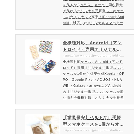
ル…
を作るならME-Q（メーク）国内最安
で作れるオリジナル手帳型スマホケー
スのラインナップ充実！iPhoneやAnd
roidに対応したオリジナルスマホケー
ス（手帳型）をご紹介iPhoneはもち
ろん、AQUOS・Xperia・Galaxy・G
oogle Pixel・ARROWS・Android O
全機種対応。Android（アン
neなどAndroidにも対応した手帳型ス
ドロイド）専用オリジナル手
マホケースのラインナップME-Qで
帳型スマホケース。1個から格
https://www.me-q.jp/topic/android-case-smartphone
は、国内最安でiPhoneやAQUOS・X
全機種対応ケース。Android（アンド
安作成｜Xperia,Galaxy,arro
peria・Galaxy・Google Pixel・ARR
ロイド）専用オリジナル手帳型スマホ
ws,AQUOSなど様々なオリジ
OWS・Android OneなどAndroidにも
ケースを1個から格安作成Xperia・OP
ナルのAndroidスマホケース
対応したオリジナ…
PO・Google Pixel・AQUOS・HUA
WEI・Galaxy・arrowsなどAndroid
のオリジナル手帳型スマホケースを取
り揃え全機種対応！オリジナル手帳型
スマホケース。お探しのAndroid用ス
マホケースがきっと見つかります！あ
なたのスマホやパソコンで、簡単にオ
【業界最安】ベルトなし手帳
ーダーメイドでオリジナル手帳型スマ
型スマホケースを1個からオリ
ホケースが作成できるME-Q（メー
ジナル印刷・制作｜帯無しタ
https://www.me-q.jp/topic/no-belt-smartphone
ク）では、Android（アンドロイド）