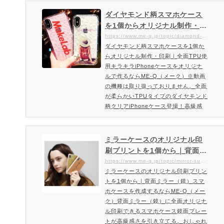
チャが魅力的なラグジュアリーなiPho
neケース印刷面にはダイヤモンドテク
ダイヤモンド柄スマホケース
スチャ加工を施したオリジナルのスマ
を1個からオリジナル制作・印
ホケースを作成頂けます。光の当たり
刷｜全面TPU使用キラキラiPh
https://www.me-q.jp/topic/diamond-tpu-case
方で様々な表情を楽しめる高級感のあ
ダイヤモンド柄スマホケースを1個か
oneケースをオリジナルで作
るiPhoneケースです。ラグジュアリ
らオリジナル制作・印刷｜全面TPU使
るならME-Q（メーク）
ースマホケースを作成・注文…
用キラキラiPhoneケースをオリジナ
ルで作るならME-Q（メーク）※動画
の機種は取り扱っておりません。全面
が柔らかいTPUタイプのダイヤモンド
柄クリアiPhoneケース登場！高級感
があるジュエリー系のお洒落スマホケ
ースをオリジナルで作成。海外で人気
のスマホケース！今回はキラキラ系の
ミラーケースのオリジナル印
ダイヤモンド柄スマホケースをご紹
刷プリントを1個から｜背面ミ
介！インスタ映え必須。柔軟度高い全
ラー（鏡）スマホケースを作
https://www.me-q.jp/topic/mirror-sumaho-case
面TPU使用のキラキラのダイヤモンド
ミラーケースのオリジナル印刷プリン
成するならME-Q（メーク）
柄スマホケースにオリジナルのデザイ
トを1個から｜背面ミラー（鏡）スマ
ンを頂けます。またME-Q（メーク）
ホケースを作成するならME-Q（メー
で…
ク）背面ミラー（鏡）に全面オリジナ
ル印刷できるスマホケース鏡面プレー
トが高級感さを引き立てる。おしゃれ