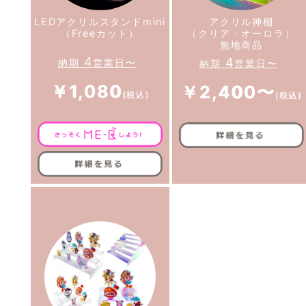
LEDアクリルスタンドmini
アクリル神棚
（Freeカット）
（クリア・オーロラ）
無地商品
4
4
納期
営業日〜
納期
営業日〜
￥1,080
￥2,400〜