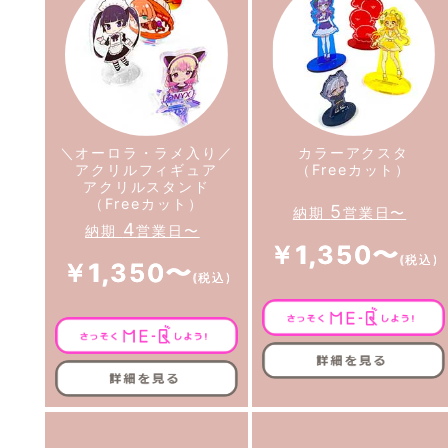
＼オーロラ・ラメ入り／
カラーアクスタ
アクリルフィギュア
（Freeカット）
アクリルスタンド
（Freeカット）
5
納期
営業日〜
4
納期
営業日〜
￥1,350〜
￥1,350〜