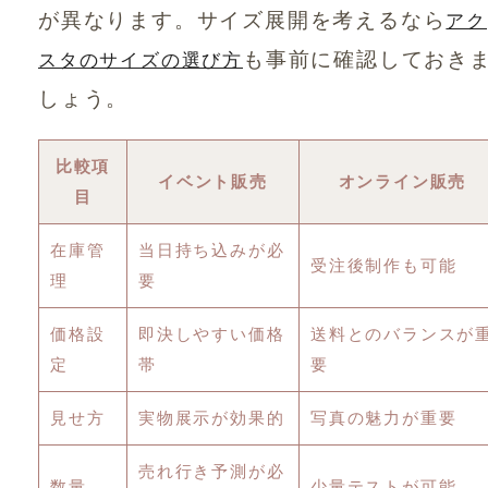
が異なります。サイズ展開を考えるなら
アク
も事前に確認しておき
スタのサイズの選び方
しょう。
比較項
イベント販売
オンライン販売
目
在庫管
当日持ち込みが必
受注後制作も可能
理
要
価格設
即決しやすい価格
送料とのバランスが
定
帯
要
見せ方
実物展示が効果的
写真の魅力が重要
売れ行き予測が必
数量
少量テストが可能