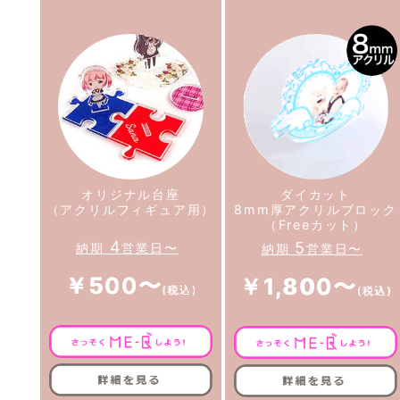
オリジナル台座
ダイカット
（アクリルフィギュア用）
8mm厚アクリルブロック
（Freeカット）
4
5
納期
営業日〜
納期
営業日〜
￥500〜
￥1,800〜