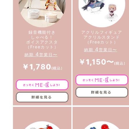
録音機能付き
アクリルフィギュア
しゃべる！
アクリルスタンド
ボイスアクスタ
（Freeカット）
（Freeカット）
4
納期
営業日〜
4
納期
営業日〜
￥1,150〜
￥1,780