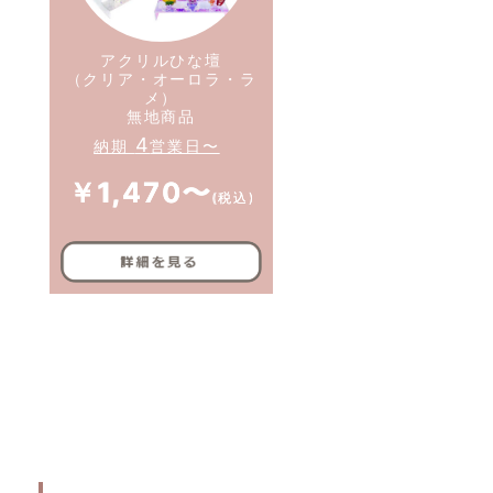
アクリルひな壇
（クリア・オーロラ・ラ
メ）
無地商品
4
納期
営業日〜
￥1,470〜