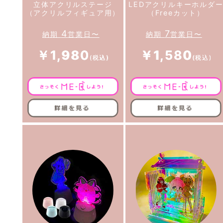
立体アクリルステージ
LEDアクリルキーホルダ
（アクリルフィギュア用）
（Freeカット）
4
7
納期
営業日〜
納期
営業日〜
￥1,980
￥1,580