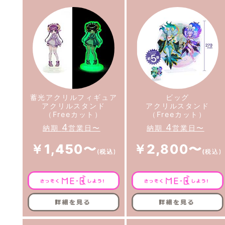
蓄光アクリルフィギュア
ビッグ
アクリルスタンド
アクリルスタンド
（Freeカット）
（Freeカット）
4
4
納期
営業日〜
納期
営業日〜
￥1,450〜
￥2,800〜