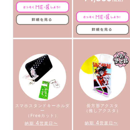
スマホスタンドキーホルダ
長方形アクスタ
ー
（推しアクスタ）
（Freeカット）
4
4
納期
営業日〜
納期
営業日〜