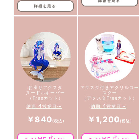
お座りアクスタ
アクスタ付きアクリルコ
ヌードルキーパー
スター
（Freeカット）
（アクスタFreeカット）
4
4
納期
営業日〜
納期
営業日〜
￥840
￥1,200