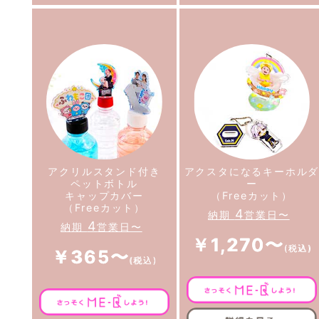
アクリルスタンド付き
アクスタになるキーホル
ペットボトル
ー
キャップカバー
（Freeカット）
（Freeカット）
4
納期
営業日〜
4
納期
営業日〜
￥1,270〜
￥365〜