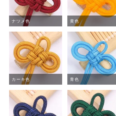
ナツメ色
黄色
カーキ色
青色