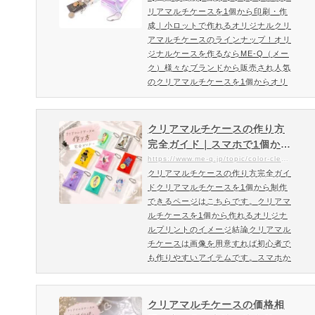
ルチケースがお作り頂けます。個人用
リアマルチケースを1個から印刷・作
ルチケースのラインナップ！
はもちろん同人グッズとしても…
成｜小ロットで作れるオリジナルクリ
オリジナルケースを作るなら
アマルチケースのラインナップ！オリ
ME-Q（メーク）
ジナルケースを作るならME-Q（メー
ク）様々なブランドから販売され人気
のクリアマルチケースを1個からオリ
ジナル制作・印刷頂けます。ME-Qで
はサイズやカラーも豊富！オリジナル
クリアマルチケースのラインナップを
クリアマルチケースの作り方
ぜひご覧下さい。ME-Qでオススメの
完全ガイド｜スマホで1個から
クリアマルチケースのラインナップを
オリジナルプリント制作
https://www.me-q.jp/topic/color-clearmulchcase-s-howto
ご紹介！様々な企業・お店・ブランド
クリアマルチケースの作り方完全ガイ
からグッズとして販売されているクリ
ドクリアマルチケースを1個から制作
アマルチケース。個人利用はも…
できるページはこちらです。クリアマ
ルチケースを1個から作れるオリジナ
ルプリントのイメージ結論クリアマル
チケースは画像を用意すれば初心者で
も作りやすいアイテムです。スマホか
らでもデザイン確認がしやすく、1個
から制作を始められます。作成前に用
途を決めることで満足度の高い仕上が
クリアマルチケースの価格相
りにつながります。作成前にサイズ感