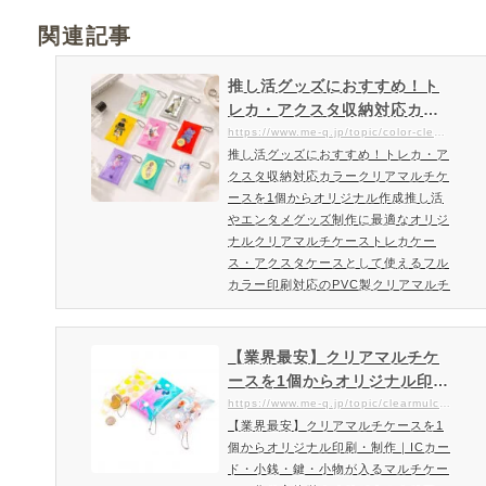
関連記事
推し活グッズにおすすめ！ト
レカ・アクスタ収納対応カラ
ークリアマルチケースを1個か
https://www.me-q.jp/topic/color-clearmulchcase-s
推し活グッズにおすすめ！トレカ・ア
らオリジナル作成｜ME-Q（メ
クスタ収納対応カラークリアマルチケ
ーク）
ースを1個からオリジナル作成推し活
やエンタメグッズ制作に最適なオリジ
ナルクリアマルチケーストレカケー
ス・アクスタケースとして使えるフル
カラー印刷対応のPVC製クリアマルチ
ケース推し活にぴったりなオリジナル
マルチケースを1個から作成可能。ト
レカやアクスタがぴったり収納できる
【業界最安】クリアマルチケ
サイズ感で、持ち運びにも便利です。
ースを1個からオリジナル印
9色展開の豊富なカラーバリエーショ
刷・制作｜ICカード・小銭・
https://www.me-q.jp/topic/clearmulchcase-s
ンとフルカラー印刷対応で、アニメ・
【業界最安】クリアマルチケースを1
鍵・小物が入るマルチケー
キャラクター・アーティストグッズ制
個からオリジナル印刷・制作｜ICカー
ス。作り方簡単！オリジナル
作にもおすすめ。オリジナル…
ド・小銭・鍵・小物が入るマルチケー
クリアマルチケースを小ロッ