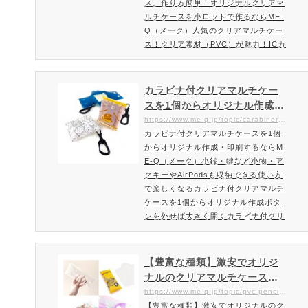
ス。作り方簡単！オリジナルクリアマ
トで作るならME-Q（メーク）
ルチケースを小ロットで作るならME-
Q（メーク）人気のクリアマルチケー
ス！クリア素材（PVC）が魅力！ICカ
ード・小銭・鍵など小物を入れるのに
便利なマルチケースを1個からオリジ
ナル作成ボタンを外せば大きく開くク
カラビナ付クリアマルチケー
リアマルチケースのコンパクトサイズ
スを1個からオリジナル作成・
登場！今人気の中身がみえるクリア素
印刷するならME-Q（メーク）
https://www.me-q.jp/topic/carabiner_clearmulchcase
材（PVC）のクリアマルチケースにコ
カラビナ付クリアマルチケースを1個
ンパクトサイズが登場！カード・コイ
からオリジナル作成・印刷するならM
ン（小銭）・鍵などの小物入…
E-Q（メーク）小銭・鍵など小物・ア
クキーやAirPodsも収納できる使い方
で楽しくなるカラビナ付クリアマルチ
ケースを1個からオリジナル作成ボタ
ンを外せば大きく開くカラビナ付クリ
アマルチケース小銭・鍵など小物・ア
クキーやAirPodsも収納できる使い方
で楽しくなる「カラビナ付クリアマル
【豊富な種類】激安でオリジ
チケース」新登場。PVCを使用したク
ナルのクリアマルチケースを1
リア素材のグッズです。もちろん1個
個から印刷・作成｜小ロット
https://www.me-q.jp/topic/pvc-pencil-case
からオリジナルのカラビナ付クリアマ
【豊富な種類】激安でオリジナルのク
で作れるオリジナルクリアマ