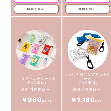
カラー
カラビナ付クリアマルチ
クリアマルチケースS
ース
（PVC素材）
（PVC素材）
4
4
納期
営業日〜
納期
営業日〜
￥980
￥1,180