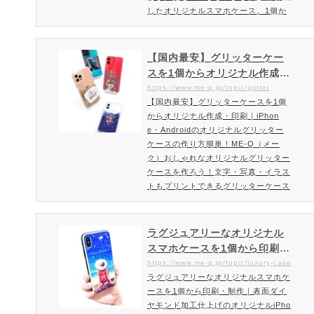
したオリジナルスマホケース。1個か
らご注文可能です！角度によってキラ
キラと色が変わるスマホカバー。ホロ
グラムで魅力的なおしゃれスマホケー
【国内最安】グリッターケー
スを作成印刷面には光のあたり方で
スを1個からオリジナル作成・
様々な表情になるオーロラ系のホログ
印刷｜iPhone・Androidのオ
https://www.me-q.jp/topic/glitter
ラム加工を施したオリジナルのスマホ
【国内最安】グリッターケースを1個
リジナルグリッターケースの
ケースを作成頂けます。インスタ映え
からオリジナル作成・印刷｜iPhon
作り方簡単！ME-Q（メーク）
間違いなしのおしゃれなオリジナ…
e・Androidのオリジナルグリッター
ケースの作り方簡単！ME-Q（メー
ク）おしゃれなオリジナルグリッター
ケースを作ろう！文字・写真・イラス
トもプリントできるグリッターケース
の特徴！最新モデルiPhoneにも対応
グリッターもぞくぞく登場！他には無
いグリッターカラーの品揃え多数！今
ラグジュアリーなオリジナル
流行りのグリッターケース（カバー）
スマホケースを1個から印刷・
の印刷・作成は、だれでも簡単オリジ
制作｜表面ダイヤモンド加工
https://www.me-q.jp/topic/luxury-case
ナルグッズが作成できるME-Qにおま
ラグジュアリーなオリジナルスマホケ
仕上げのオリジナルiPhoneケ
かせください。16種類のカラー（ラ
ースを1個から印刷・制作｜表面ダイ
ース制作・印刷ならME-Q（メ
メ・サンド）をご用意。1個という小
ヤモンド加工仕上げのオリジナルiPho
ーク）
ロッ…