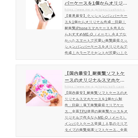
ラップが付いたPU素材のスマホケー
パーケースを1個からオリジナ
スです。ネックストラップは取り外し
ル作成・印刷｜耐衝撃iPhone
https://www.me-q.jp/topic/cushion-case
可能。スマホ本体を耐衝撃に優れたケ
【業界最安】クッションバンパーケー
スマホケースを作るならおす
ースに収納できて、かわいいだけでな
スを1個からオリジナル作成・印刷｜
すめME-Q（メーク）
く、機能面もバッチリのスマホ…
耐衝撃iPhoneスマホケースを作るな
らおすすめME-Q（メーク）今までな
かったスマートで可愛い衝撃吸収クッ
ションバンパーケースをオリジナルで
作成！カラーアクセントが可愛い！ク
ッションテクノロジーを採用したオリ
ジナルプリントができるスマホケー
ス！1個から注文OK！柔軟性が高く耐
【国内最安】耐衝撃ソフトケ
衝撃構造のソフトクリア素材「カラフ
ースのオリジナルスマホケー
ル・クッションケース」大事なスマー
スを1個から制作・印刷｜落下
https://www.me-q.jp/topic/soft-case-cushion
トフォンを守る衝撃吸収・耐久性・柔
【国内最安】耐衝撃ソフトケースのオ
衝撃吸収クリアケース。全面T
軟性の優れたなTPU素材で作られたス
リジナルスマホケースを1個から制
PU使用の耐衝撃ケースをオリ
マホカバー。今までの衝撃吸収タ…
作・印刷｜落下衝撃吸収クリアケー
ジナルで作るならME-Q（メー
ス。全面TPU使用の耐衝撃ケースをオ
ク）
リジナルで作るならME-Q（メーク）
インパクトケース登場！人気のクリア
タイプの衝撃保護ソフトケース。全面
が柔らかいTPUタイプのソフトケース