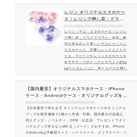
柔軟度高い全面ソフトケースをオリジ
ナルデザインで作成できるME-Q（メ
レジン オリジナルスマホケー
ーク）ME-Q（メーク）ではデザイン
ス｜レジンで押し花・ドライ
ソフトをお持ちでない方でも当サイト
フラワー・金箔・銀箔を包み
https://www.me-q.jp/topic/resin-deco-case
で簡単にデザイン作成ができるシミュ
レジン・デコ・スマホケース｜レジン
込んだ美しいデコレーション
レーターをご用意。あなたのスマホか
で押し花・ドライフラワー・金箔・銀
スマホケース。オーダーメイ
らでもデザインできちゃいます。今
箔を包み込んだ美しいデコレーション
ドスマホケースの印刷・プリ
人…
スマホケース。可愛いハンドメイドケ
ントならME-Q（メーク）
ース。ガーリーなレジンスマホケース
女子力アップのとってもカワイイiPho
neケースレジンに、色とりどりな押し
花・ドライフラワー・金箔・銀箔など
かわいい素材を詰め込んだナチュラル
なスマホケースです。ハンドメイド感
【国内最安】オリジナルスマホケース・iPhone
がある個性的なスマホケースに仕上が
ケース・Androidケース・オリジナルグッズを1
ります。レジンスマホケースを作成・
個から格安作成｜作り方も簡単で安い！オーダー
https://www.me-q.jp/topic/smartphone-3d
注文販売終了しました。ご注文方法・
【日本最安で作れる!】オリジナルスマホケースやオリジナル
メイドで即日お届けできるME-Q（メーク）
料金はこちらレジンスマホケースの特
グッズを格安価格で1個から作成・印刷。国内最大の品揃え。
徴色とりどりのドライ…
同人グッズ・ノベルティ・OEM・記念品・プレゼントでオリ
ジナルグッズ作るならME-Q（メーク）がおすすめ。iPhone
やAndroidは手帳型ケース・ハードケース・クリアケース・ソ