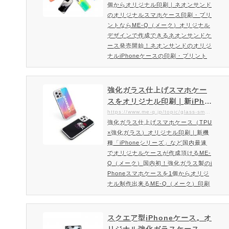
個からオリジナル印刷｜ネオンサンド
ならME-Q（メーク）
点風合いが異なります。天然木を…
のオリジナルスマホケース印刷・プリ
ントならME-Q（メーク）オリジナル
デザインで作成できるネオンサンドケ
ース発売開始！ネオンサンドのオリジ
ナルiPhoneケースの印刷・プリント
ならME-QME-Qでは話題のネオンサ
ンド使用したオリジナルケースを発売
開始致しました。名入れだけではなく
強化ガラス仕上げスマホケー
写真やイラストなど自由にレイアウト
スをオリジナル印刷｜新iPho
できるのはME-Qならでは。ネオンサ
neなど国内最速で作成できる
https://www.me-q.jp/topic/glass-smartphone-case
ンドスマホケースを作成・注文ご注文
強化ガラス仕上げスマホケース（TPU
ME-Q（メーク）
方法・料金はこちら最旬のネオンサン
×強化ガラス）オリジナル印刷｜新機
ドiPhoneケースの特徴SNS映えに
種「iPhoneシリーズ」など国内最速
話…
でオリジナルケースが作成頂けるME-
Q（メーク）国内初！強化ガラス製のi
Phoneスマホケースを1個からオリジ
ナル制作出来るME-Q（メーク）印刷
面を強化ガラスの光沢感に！TPU×強
化ガラスのスマホケースオリジナル印
刷国産強化ガラスの品質、光沢感は本
スクエア型iPhoneケース。オ
物！強化ガラスケースとしてもクオリ
リジナル強化ガラスケース製