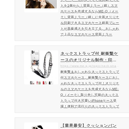
成するならME-Q（メーク）
柄スマホケースにオリジナルのデザイ
トを1個から｜背面ミラー（鏡）スマ
ンを頂けます。またME-Q（メーク）
ホケースを作成するならME-Q（メー
で…
ク）背面ミラー（鏡）に全面オリジナ
ル印刷できるスマホケース鏡面プレー
トが高級感さを引き立てる。おしゃれ
で上品なスマホケース背面ミラー
（鏡）スマホケースは、鏡も含めカバ
ー全体が柔軟性のある素材で作られて
いますので、割れにくくスマホの保護
ネックストラップ付 耐衝撃ケ
性も高いです。鏡面プレートはちょっ
ースのオリジナル制作・印刷
とした身だしなみチェックや化粧直し
｜1個から作成OK。耐衝撃ケ
https://www.me-q.jp/topic/neck-strap-case
などで便利。背面ミラーケースを作
耐衝撃＆おしゃれなネックストラップ
ースにおしゃれなネックスト
成・注文ご注文方法・料金はこちら背
付スマホケース。耐衝撃ケースにおし
ラップ付！オリジナルのスマ
面ミラーケースの特徴女性・男性…
ゃれなネックストラップ付！オリジナ
ホケースを作成するならME-Q
ルのスマホケースを作成するならME-
（メーク）
Q（メーク）取り外し可能のネックス
トラップ付き可愛いiPhoneケース登
場！便利で流行りのネックストラップ
付iPhoneケース海外でも人気なネッ
クストラップ付きスマホケース。スマ
ホ収納や持ち運びに便利なネックスト
【業界最安】クッションバン