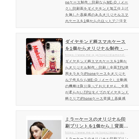
neケース制作・印刷ならME-Q（メー
ク）印刷面をダイヤモンド加工仕上げ
を施した高級感のあるオリジナルスマ
ホケースを1個から小ロットでご注文
可能キラキラしたダイヤモンドテクス
チャが魅力的なラグジュアリーなiPho
neケース印刷面にはダイヤモンドテク
ダイヤモンド柄スマホケース
スチャ加工を施したオリジナルのスマ
を1個からオリジナル制作・印
ホケースを作成頂けます。光の当たり
刷｜全面TPU使用キラキラiPh
https://www.me-q.jp/topic/diamond-tpu-case
方で様々な表情を楽しめる高級感のあ
ダイヤモンド柄スマホケースを1個か
oneケースをオリジナルで作
るiPhoneケースです。ラグジュアリ
らオリジナル制作・印刷｜全面TPU使
るならME-Q（メーク）
ースマホケースを作成・注文…
用キラキラiPhoneケースをオリジナ
ルで作るならME-Q（メーク）※動画
の機種は取り扱っておりません。全面
が柔らかいTPUタイプのダイヤモンド
柄クリアiPhoneケース登場！高級感
があるジュエリー系のお洒落スマホケ
ースをオリジナルで作成。海外で人気
のスマホケース！今回はキラキラ系の
ミラーケースのオリジナル印
ダイヤモンド柄スマホケースをご紹
刷プリントを1個から｜背面ミ
介！インスタ映え必須。柔軟度高い全
ラー（鏡）スマホケースを作
https://www.me-q.jp/topic/mirror-sumaho-case
面TPU使用のキラキラのダイヤモンド
ミラーケースのオリジナル印刷プリン