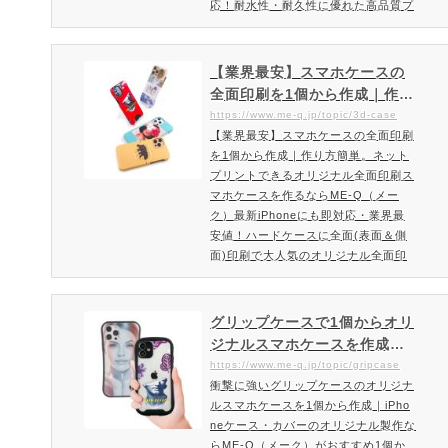
応！耐水性・耐久性に優れた高品質プ
リンターで作るオリジナルスマホケー
ス。1個から作成・印刷可能。個人利
用・オリジナルグッズを販売されてい
【業界最安】スマホケースの
る作家様・販促品・ノベルティに最適
全面印刷を1個から作成｜作り
はコスパ◎のオリジナルソフトケース
方簡単。ネットプリントでき
https://www.me-q.jp/topic/3d-case
1個から格安でオリジナルケースを作
【業界最安】スマホケースの全面印刷
るオリジナル全面印刷スマホ
れるME-Qでも人気のソフトケース。
を1個から作成｜作り方簡単。ネット
ケースを作るならME-Q（メー
大手企業・ショップでもご利用いた…
プリントできるオリジナル全面印刷ス
ク）
マホケースを作るならME-Q（メー
ク）最新iPhoneにも即対応・業界最
安値！ハードケースに全面(表面＆側
面)印刷で大人気のオリジナル全面印
刷スマホケーススマホケースに超硬質
コーティングで驚きの綺麗な仕上が
り！安いだけじゃない高品質仕上がり
グリップケースで1個からオリ
で皆様にご好評頂いております。オリ
ジナルスマホケースを作成｜i
ジナル全面印刷スマホケースの印刷方
Phoneケースのオリジナル製
https://www.me-q.jp/topic/gripcase
式は従来のインクジェット印刷とは異
衝撃に強いグリップケースのオリジナ
作ならME-Q（メーク）
なった3D昇華転写印刷という方式を
ルスマホケースを1個から作成｜iPho
とっております。インクシートを加
neケース・カバーのオリジナル製作な
熱…
らME-Q（メーク）がおすすめ1個か