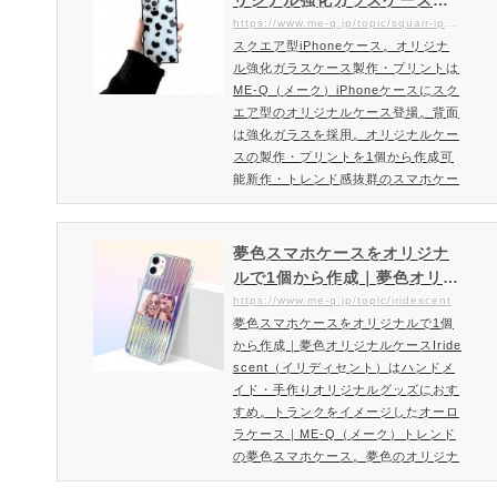
ティがどこよりも高い仕上げの高級感
作・プリント｜1個から格安！
https://www.me-q.jp/topic/squair-iphone-case
抜群のスマホケース。ガラスカバーに
スクエア型iPhoneケース。オリジナ
オリジナルのスクエアiPhone
よって光の当たり方が高級感ある表情
ル強化ガラスケース製作・プリントは
ケース作成ならME-Q（メー
を楽しめるスマホケースです。国内…
ME-Q（メーク）iPhoneケースにスク
ク）
エア型のオリジナルケース登場。背面
は強化ガラスを採用。オリジナルケー
スの製作・プリントを1個から作成可
能新作・トレンド感抜群のスマホケー
スiPhoneスクエアタイプのスマホケ
ースを格安作成丸みがない四角いスク
エア型のiPhoneケース。よりスマー
夢色スマホケースをオリジナ
トでシンプルなプロダクトです。印刷
ルで1個から作成｜夢色オリジ
面である背面は強化ガラス仕様となっ
ナルケースIridescent（イリ
https://www.me-q.jp/topic/iridescent
ており光沢感・上質感が大きな特徴と
夢色スマホケースをオリジナルで1個
ディセント）はハンドメイ
なっています。スクエア型iPhoneケ
から作成｜夢色オリジナルケースIride
ド・手作りオリジナルグッズ
ースを作成・注文ご注文方法・料金…
scent（イリディセント）はハンドメ
におすすめ。トランクをイメ
イド・手作りオリジナルグッズにおす
ージしたオーロラケース｜ME
すめ。トランクをイメージしたオーロ
-Q（メーク）
ラケース｜ME-Q（メーク）トレンド
の夢色スマホケース。夢色のオリジナ
ルケースを作りたい方はお勧め。ファ