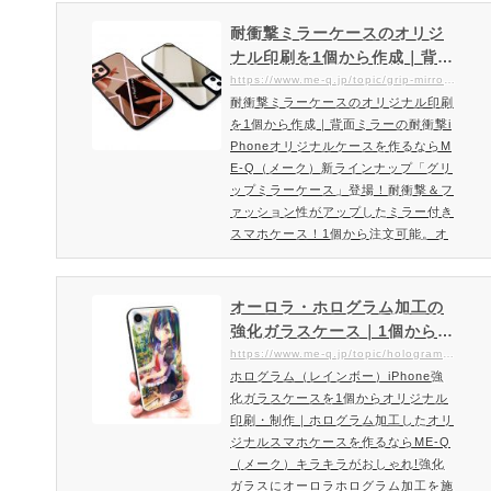
ッション性と柔軟性が高いオーロラ・
グラデーションケース「Iridescent」
耐衝撃ミラーケースのオリジ
登場！Iridescentは1個からオリジナ
ナル印刷を1個から作成｜背面
ルで作成・印刷可能です。おしゃれな
ミラーの耐衝撃iPhoneオリジ
https://www.me-q.jp/topic/grip-mirror-case
夢色・虹色・オーロラケースをオリジ
耐衝撃ミラーケースのオリジナル印刷
ナルケースを作るならME-Q
ナルで作れる「Iridescent」登場！も
を1個から作成｜背面ミラーの耐衝撃i
（メーク）
ちろん1個から作成可能。ス…
Phoneオリジナルケースを作るならM
E-Q（メーク）新ラインナップ「グリ
ップミラーケース」登場！耐衝撃＆フ
ァッション性がアップしたミラー付き
スマホケース！1個から注文可能。オ
リジナル印刷が可能なトレンドと機能
性を取り入れたミラーケースをお届け
致します。トレンドを取り入れファッ
オーロラ・ホログラム加工の
ション性がアップしたミラーケースの
強化ガラスケース｜1個からご
新ラインナップ登場！実用性も非常に
注文可能。ホログラム加工を
https://www.me-q.jp/topic/hologram-case
高いスマホケース。ポリカーボネート
ホログラム（レインボー）iPhone強
した強化ガラスのスマホケー
製ミラーと側面のTPU製の耐衝撃設計
化ガラスケースを1個からオリジナル
ス制作ならME-Q（メーク）
で落下時も安心。スマホ本体…
印刷・制作｜ホログラム加工したオリ
ジナルスマホケースを作るならME-Q
（メーク）キラキラがおしゃれ!強化
ガラスにオーロラホログラム加工を施