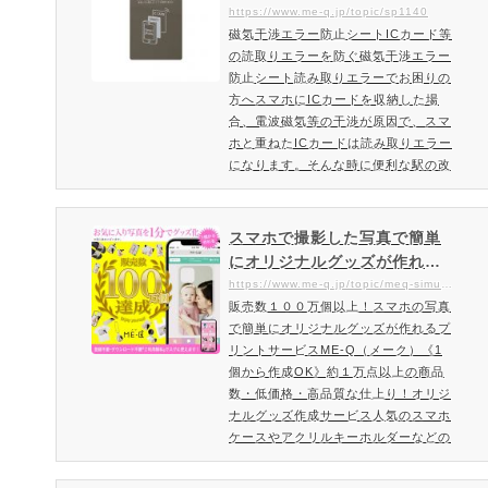
ロテクターです。液晶保護強化ガラス
ト」
https://www.me-q.jp/topic/sp1140
の特徴表面硬度9Hガラスフィルムの
磁気干渉エラー防止シートICカード等
表面硬度は9Hとなります。９Hとが鉛
の読取りエラーを防ぐ磁気干渉エラー
筆硬度で考えた場合、最高位に…
防止シート読み取りエラーでお困りの
方へスマホにICカードを収納した場
合、電波磁気等の干渉が原因で、スマ
ホと重ねたICカードは読み取りエラー
になります。そんな時に便利な駅の改
札やコンビニなど非接触ICカードの読
み取りエラーを防ぐ「磁気干渉エラー
防止シート」。カード収納スマホケー
スマホで撮影した写真で簡単
スには必須のアイテム。忘れてはなら
にオリジナルグッズが作れる
ない磁気対策に効果的です。磁気エラ
サービスME-Q（メーク）
https://www.me-q.jp/topic/meq-simulation
ー防止シートで解消磁気エラー防止シ
販売数１００万個以上！スマホの写真
ートを挟むだけで解消。スマホとカー
で簡単にオリジナルグッズが作れるプ
ドの間に挟んで使う事で…
リントサービスME-Q（メーク）《1
個から作成OK》約１万点以上の商品
数・低価格・高品質な仕上り！オリジ
ナルグッズ作成サービス人気のスマホ
ケースやアクリルキーホルダーなどの
アクリルグッズ、Tシャツ・バッグ・
季節商材。アウトドアグッズ・食器・