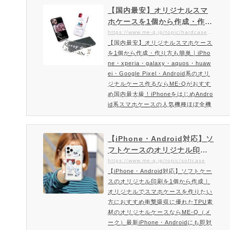
国内随時の特殊印刷で360度デザイン
【国内最安】オリジナルスマ
できるコップ類など他にはない商材が
ホケースを1個から作成・作り
充実しております。スマホから簡単作
方も簡単｜iPhone・xperi
https://www.me-q.jp/topic/hardcase_softcase
成！プレゼント・記念品などオリジナ
【国内最安】オリジナルスマホケース
a・galaxy・aquos・huawe
ルグッズを格安で1個から作れるME-
を1個から作成・作り方も簡単｜iPho
i・Google Pixel・Android
Q！ME-Q（メーク）とは、誰でも…
ne・xperia・galaxy・aquos・huaw
系のオリジナルケース作るな
ei・Google Pixel・Android系のオリ
らME-Qがおすすめ
ジナルケース作るならME-Qがおすす
め国内最大級！iPhoneをはじめAndro
id系スマホケースの人気機種ほぼ全機
種対応！オリジナルスマホケース。国
内最安＆国内最大級の品揃え！スマホ
ケース(ハードケース)のオリジナルス
【iPhone・Android対応】ソ
マホケースの制作。1個から作成OK。
フトケースのオリジナル印刷
オリジナルスマホケースを作成したい
を1個から作成｜オリジナルで
https://www.me-q.jp/topic/softcase
方にオススメのスマホハードケースの
【iPhone・Android対応】ソフトケー
スマホケースを作りたい方に
オリジナル作成ならME-Q（メーク）
スのオリジナル印刷を1個から作成｜
おすすめ衝撃吸収に優れたTP
ME-Q(メーク)で製作しているオリ
オリジナルでスマホケースを作りたい
U素材のオリジナルケースなら
ジ…
方におすすめ衝撃吸収に優れたTPU素
ME-Q（メーク）
材のオリジナルケースならME-Q（メ
ーク）最新iPhone・Androidにも即対