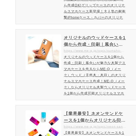
ら作成OK!グリップケースのオリジナ
ルスマホケース新登場！大人気の耐衝
撃iPhoneケース・カバーのオリジナ
ルプリント製作。人気の耐衝撃タイプ
「オリジナルグリップケース」のiPho
neケース・カバーのオリジナルプリン
オリジナルのウッドケースを1
トするならME-Q（メーク）がおすす
個から作成・印刷｜風合いが
め！グリップケースのオリジナルスマ
魅力な木製でスマホケースを
https://www.me-q.jp/topic/sumaho-wood
ホケース新登場！安心の耐衝撃性と持
オリジナルのウッドケースを1個から
作るならME-Q（メーク）
ちやすさが人気のiPhoneケース・カ
作成・印刷｜風合いが魅力な木製でス
バーのオリジナル製作・プリントで…
マホケースを作るならME-Q（メー
ク）ウッド（天然木・木目）のオリジ
ナルスマホケース作成！ME-Q（メー
ク）ならオリジナル木製ウッドケース
を1個から作成可能オリジナルスマホ
ウッドケースの木目は2種類ご用意！
スタンダードな木目が人気の桜（チェ
リーウッド）と涼しげな印象な竹（バ
【業界最安】ネオンサンドケ
ンブー）をご用意。ナチュラルなオシ
ースを1個からオリジナル印刷
ャレ感があるオリジナルスマホウッド
｜ネオンサンドのオリジナル
https://www.me-q.jp/topic/neon-sand-case
ケースを作成しましょう。ウッドケー
【業界最安】ネオンサンドケースを1
スマホケース印刷・プリント
スは天然木を使用している為、一点一