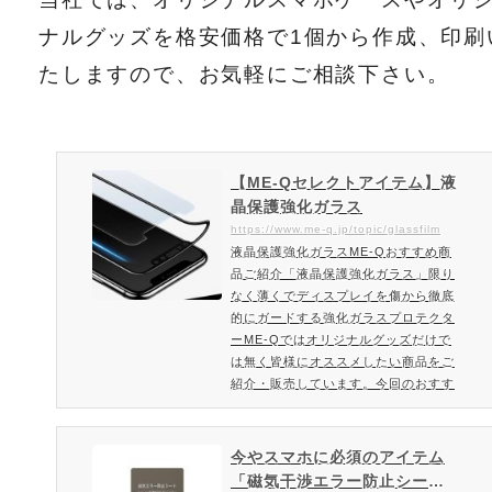
ナルグッズを格安価格で1個から作成、印刷
たしますので、お気軽にご相談下さい。
【ME-Qセレクトアイテム】液
晶保護強化ガラス
https://www.me-q.jp/topic/glassfilm
液晶保護強化ガラスME-Qおすすめ商
品ご紹介「液晶保護強化ガラス」限り
なく薄くでディスプレイを傷から徹底
的にガードする強化ガラスプロテクタ
ーME-Qではオリジナルグッズだけで
は無く皆様にオススメしたい商品をご
紹介・販売しています。今回のおすす
め商品は表面強度が最高レベルの液晶
保護強化ガラス！液晶保護強化ガラス
とは限りなく薄くでディスプレイを傷
今やスマホに必須のアイテム
から徹底的にガードする強化ガラスプ
「磁気干渉エラー防止シー