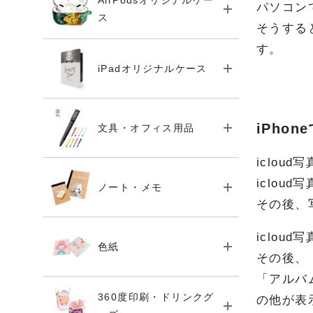
AirPodsオリジナルケー
パソコンで
ス
そうする
す。
iPadオリジナルケース
iPho
文具・オフィス用品
iclo
iclou
ノート・メモ
その後、
iclo
色紙
その後、
「アルバ
360度印刷・ドリンクグ
の他が表