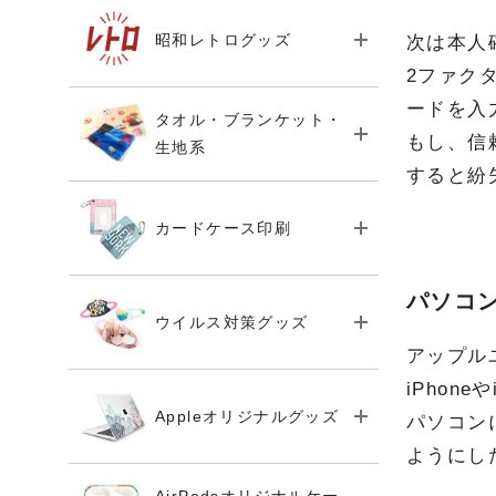
昭和レトログッズ
次は本人
2ファク
ードを入
タオル・ブランケット・
もし、信
生地系
すると紛
カードケース印刷
パソコン
ウイルス対策グッズ
アップル
iPhon
Appleオリジナルグッズ
パソコン
ようにし