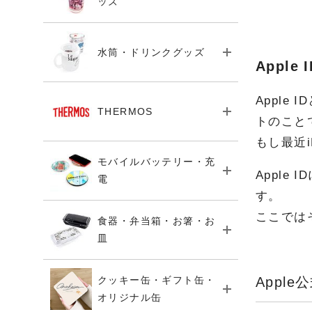
ッズ
水筒・ドリンクグッズ
Appl
Apple
THERMOS
トのこと
もし最近
モバイルバッテリー・充
Appl
電
す。
ここでは
食器・弁当箱・お箸・お
皿
Appl
クッキー缶・ギフト缶・
オリジナル缶