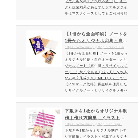
ファイルが格安で作れるME-Q（メー
ク）抗菌効果があるオリジナルファイ
ルはマスクケースとしてもご利用可能
同人グッズやイベント・お店や企業ノ
ベルティにおすすめのホワイトカラー
のオリジナルファイル登場！写真やイ
【1冊から全面印刷】ノートを
ラストが美しく映える乳白色（ミルキ
1冊からオリジナル印刷・自作
ーホワイト）のオリジナルファイルを
オーダー｜オリジナルノート
https://www.me-q.jp/topic/recycle-note
格安で作成！ME-Qでは、同人グッズ
【1冊から全面印刷】ノートを1冊から
（再生紙・リサイクルノー
やイベント・お店や企業ノベルティに
オリジナル印刷・自作オーダー｜オリ
ト・リサイクルメモパッド）
おすすめのオリジナルファイ…
ジナルノート（再生紙・リサイクルノ
を作るなら格安作成できるME
ート・リサイクルメモパッド）を作る
-Q（メーク）
なら格安作成できるME-Q（メーク）
【R70マーク取得】再生紙を使用した
リサイクルノートとリサイクルメモパ
ッドを1冊から格安・全面印刷可能な
オリジナルのリサイクルグッズを自作
できます。全面印刷可能！見た目もお
下敷きを1枚からオリジナル制
しゃれなリサイクルペーパーを使用し
作｜作り方簡単。イラスト・
たオリジナルノート（リサイクルノー
写真でオリジナル下敷きを作
https://www.me-q.jp/topic/shitajiki
ト・リサイクルメモパッド）が作れま
下敷きを1枚からオリジナル制作｜作
るならME-Q（メーク）
す。定番サイズのノートやメモパッド
り方簡単。イラスト・写真でオリジナ