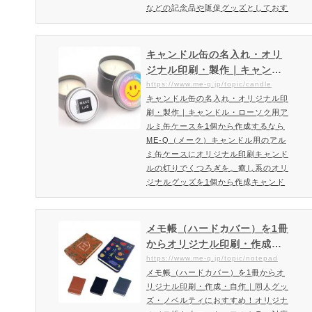
などの記念品や販促グッズとしておす
すめ！文具ノベルティをお探しの方は
定番のオリジナル定規を1個から作成
可能。オリジナル定規の作り方ならM
キャンドル缶の名入れ・オリ
E-Qで簡単作成！透明のプラスチック
ジナル印刷・製作｜キャンド
（AS樹脂）製のオリジナル定規をME
ル・ローソク用アルミ缶ケー
https://www.me-q.jp/topic/candle
-Qなら1個から作成可能です。名入れ
キャンドル缶の名入れ・オリジナル印
スを1個から作成するならME-
はもちろん、写真やイラストなどフル
刷・製作｜キャンドル・ローソク用ア
Q（メーク）
カラー対応！卒園記念などの記念…
ルミ缶ケースを1個から作成するなら
ME-Q（メーク）キャンドル用のアル
ミ缶ケースにオリジナル印刷キャンド
ルの灯りでくつろぎを。癒し系のオリ
ジナルグッズを1個から作成キャンド
ル・ローソクが入った缶ケースにオリ
ジナル印刷・製作頂けます。癒し系の
オリジナルグッズをお探しの方におす
メモ帳（ハードカバー）を1冊
すめ。缶の加工は手作りのため1点ず
からオリジナル印刷・作成・
つ異なります。キャンドル缶ケースの
自作｜同人グッズ・ノベルテ
https://www.me-q.jp/topic/notepad
特徴2種類から選べるキャンドル缶ケ
メモ帳（ハードカバー）を1冊からオ
ィにおすすめ！オリジナルメ
ース缶入りのかわいいキャンドル。キ
リジナル印刷・作成・自作｜同人グッ
モ帳を小ロット・フルカラー
ャンドル缶ケースは２サイズ…
ズ・ノベルティにおすすめ！オリジナ
対応で作るならME-Q（メー