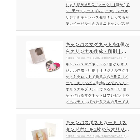
お…
り方も簡単ME-Q（メーク）1個からO
K！手のひらサイズのミニサイズのオ
リジナルキャンバス登場！とっても可
愛いイーゼル付きのミニキャンバス登
場！とっても可愛い本格的インテリア
グッズ。オリジナルで作成出来るミニ
キャンバス登場！もちろん1個からO
キャンバスマグネットを1個か
K。イーゼル（木製スタンド）付き
らオリジナル作成・印刷｜オ
で、スタンドに立てて飾れます。本物
リジナルマグネットを小ロッ
https://www.me-q.jp/topic/canvas-magnet
の画布生地をしており、通常のキャン
キャンバスマグネットを1個からオリ
トで作るならME-Q（メーク）
バスがそのまま小さく可愛いくなった
ジナル作成・印刷｜オリジナルマグネ
インテリアグッズです。ミニキャ…
ットを小ロットで作るならME-Q（メ
ーク）キャンバス生地のマグネットに
オリジナルプリントできるME-Q1個
から作れるマグネットはプレゼントや
ノベルティにぴったりフルカラーでオ
リジナルで作れるマグネットキャンバ
スは、イラストや写真など繊細なカラ
ーも綺麗に表現頂けます。コスパも良
キャンバスポストカード（ス
いマグネットキャンバスはプレゼン
タンド付）を1枚からオリジナ
ト、同人グッスやノベルティに最適で
ル印刷・作成｜キャンバス風
https://www.me-q.jp/topic/canvas-postcard
す。キャンバスマグネットを作成・注