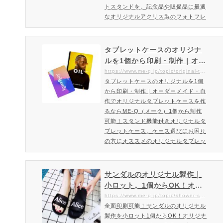
トスタンドを。記念品や販促品に最適
なオリジナルアクリス製のフォトフレ
ームオリジナルのアクリルフォトスタ
ンドを作るならME-Qがおすすめ！高
品質のフルカラー印刷と国産アクリル
タブレットケースのオリジナ
を使用してオリジナルのアクリルフォ
ルを1個から印刷・制作｜オー
トスタンドが作成頂けます。置くだけ
ダーメイド・自作でオリジナ
https://www.me-q.jp/topic/original-tablet
でお部屋がオシャレになるアクリルフ
タブレットケースのオリジナルを1個
ルタブレットケースを作るな
ォトスタンド。イラスト・キャラクタ
から印刷・制作｜オーダーメイド・自
らME-Q（メーク）
ーをデザインしてお部屋のイ…
作でオリジナルタブレットケースを作
るならME-Q（メーク）1個から制作
可能！スタンド機能付きオリジナルタ
ブレットケース。ケース選びにお困り
の方にオススメのオリジナルタブレッ
トケース大切なタブレットの液晶画面
をしっかり守ってくれる手帳型のオリ
ジナル タブレットケースです。スマ
サンダルのオリジナル製作｜
ホケースに比べタブレットのケースは
小ロット。1個からOK！オリ
デザインが少なかったり、自分好みの
ジナルシャワーサンダルの制
https://www.me-q.jp/topic/shower-sandal
おしゃれなケースがなかったりなどケ
全面印刷可能！サンダルのオリジナル
作・プリント・名入れならME
ース選びにお困りの方にオススメの1
製作を小ロット1個からOK！オリジナ
-Q（メーク）
個から制作可能のオリジナル …