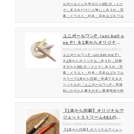
-Q（メーク）
ルボールペンを作るならME-Q（メー
ク）名入れだけじゃ無い！名入れ・写
真・イラスト・社名・店名ロゴをフル
カラーで1本から印刷・作成できるオ
リジナルの『ユニボールワンF（UMN
-SF-38）』登場自由にオリジナルで
ユニボールワンP（uni-ball o
作れる三菱鉛筆『uni-ball one（ユニ
ne P）を1本からオリジナ
ボール ワン）F』三菱鉛筆『uni-ball
ル・名入れ・印刷するならME
https://www.me-q.jp/topic/uni-ball-one-umnsp38
one（ユニボール ワン）F』を1本か
ユニボールワンP（uni-ball one P）
-Q（メーク）
ら名入れ・オリジナルで印刷・作成。
を1本からオリジナル・名入れ・印刷
個人用はもちろん、社名や店名の…
するならME-Q（メーク）名入れ・写
真・イラスト・社名・店名ロゴをフル
カラーで1本から印刷・作成できるオ
リジナルの『ユニボールワンP』登場
短いながらも書きやすい最適形状が特
徴のユニボールワンPでオリジナルボ
ールペンを作成ユニボールワンP（uni
-ball one P）を1本からオリジナルの
【1本から印刷】オリジナルで
デザインや名入れ、印刷頂けます。ユ
ジェットストリーム4&1の名
ニボールワンPは、ノック部分は丸み
入れ・ノベルティ作成｜記念
https://www.me-q.jp/topic/jetstream4-1-msxe5-1000
がある広い面でノックしやすく、クリ
【1本から印刷】オリジナルでジェッ
品・プレゼント・社名におす
ップは短い軸にぴったりの幅広/短寸