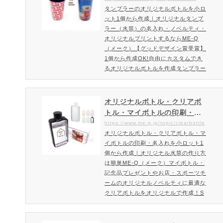
ンダルを作成頂けます。もちろん1足
タンブラーのオリジナルボトルを小ロ
の名入れ・ノベルティ・オリ
から注文可能でフルカラーで全面印刷
ット1個から作成｜オリジナルタンブ
ジナルプリントするならME-Q
頂けます。大口注文だとよりお得な…
ラー（水筒）の名入れ・ノベルティ・
（メーク）
オリジナルプリントするならME-Q
（メーク）【グッドデザイン賞受賞】
1個から作成OK!自由にカスタムでき
るオリジナルボトルを作成タンブラー
内台紙の入れ替えで自由にカスタマイ
ズ。水筒・タンブラーを小ロット作成
したい方におすすめカスタムデザイン
オリジナルボトル・クリアボ
タンブラーはデザインの台紙を入れ替
トル・マイボトルの印刷・名
えてデザインを自由にカスタマイズで
入れを小ロット1個から作成｜
https://www.me-q.jp/topic/clearbottle
きるオリジナルタンブラーです。簡単
オリジナルボトル・クリアボトル・マ
オリジナル水筒の作り方は簡
に台紙は取り外し可能で季節やイベン
イボトルの印刷・名入れを小ロット1
単ME-Q（メーク）
トなどに合わせて好きなタイミ…
個から作成｜オリジナル水筒の作り方
は簡単ME-Q（メーク）マイボトル・
記念品プレゼントやお店・スポーツチ
ームのオリジナルノベルティに最適な
クリアボトルをオリジナルで作成！S
NS映え確実!他とは違うオリジナルの
クリアボトル・タンブラー・マイボト
ルをお探しの方は1個から作成できる