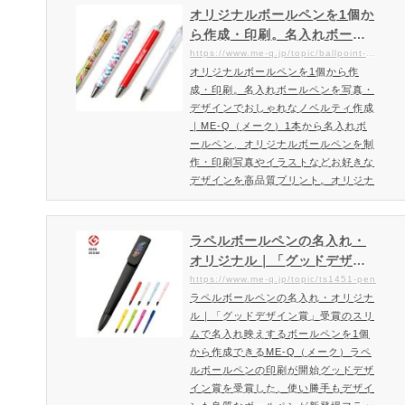
よる品質で、使いやすさと書き心地に
オリジナルボールペンを1個か
もこだわった鉛筆を使用しています。
ら作成・印刷。名入れボール
贈り物やノベルティとしても安心して
ペンを写真・デザインでおし
https://www.me-q.jp/topic/ballpoint-pen-goods
お使いいただける、信頼の国内メーカ
オリジナルボールペンを1個から作
ゃれなノベルティ作成｜ME-Q
ー企画アイテムです。フルカラー印刷
成・印刷。名入れボールペンを写真・
（メーク）
が可能。ワンポイントで…
デザインでおしゃれなノベルティ作成
｜ME-Q（メーク）1本から名入れボ
ールペン、オリジナルボールペンを制
作・印刷写真やイラストなどお好きな
デザインを高品質プリント。オリジナ
ルボールペンを1本から作成可能紙を
ボールペンの差し込めるタイプのオリ
ジナルのボールペンです。名入れはも
ラペルボールペンの名入れ・
ちろん写真・イラスト・デザインで同
オリジナル｜「グッドデザイ
人グッズ・ノベルティ・記念品・販促
ン賞」受賞のスリムで名入れ
https://www.me-q.jp/topic/ts1451-pen
品として人気のボールペンを格安で作
ラペルボールペンの名入れ・オリジナ
映えするボールペンを1個から
成頂けます。身近なアイテムのボール
ル｜「グッドデザイン賞」受賞のスリ
作成できるME-Q（メーク）
ペンはオリジナルグッズとして…
ムで名入れ映えするボールペンを1個
から作成できるME-Q（メーク）ラペ
ルボールペンの印刷が開始グッドデザ
イン賞を受賞した、使い勝手もデザイ