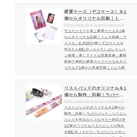
1枚から作成できるオリジナルのプリ
ントタオル。スポーツ応援・イベン
硬質ケース（デコケース）を1
ト・ノベルティに最適オリジナルグッ
個からオリジナル印刷｜トレ
ズで人気定番のオリジナルタオルを格
カ収納・アイドル・K-POPの
https://www.me-q.jp/topic/hard-card-case
安価格で販売致します。イベント・同
デコケースで人気！硬質ケースを1個
推しデコケースを作るならME
人グッズ・スポーツチームや応援グッ
からオリジナル印刷｜トレカ収納・ア
-Q（メーク）
ズとしておすすめのオリジナル…
イドル・K-POPの推しデコケースを
作るならME-Q（メーク）コレクショ
ン保護・推しアイドル写真収納・書類
収納で便利な硬質カードケースをオリ
ジナルで1個から作成可能！トレカ収
納・アイドルの推しデコケースとして
人気の硬質カードケースをオリジナル
で作りませんか。大事な物を収納でき
リストバンドのオリジナルを1
る硬質カードケース。皆さんもCanD
個から制作・印刷｜ラバーバ
o（キャンドゥ）・ダイソー・セリア
ンド・シリコンバンドを作る
https://www.me-q.jp/topic/wristband
など100均でも購入された方も多いの
リストバンドのオリジナルを1個から
ならフルカラー対応のPVC製
では。大事なコレクションカード・ト
制作・印刷｜ラバーバンド・シリコン
オリジナルリストバンドが作
レカ収納や最近ではジャニーズ・ア…
バンドを作るならフルカラー対応のP
れるME-Q（メーク）
VC製オリジナルリストバンドが作れ
るME-Q（メーク）ラバーバンドやシ