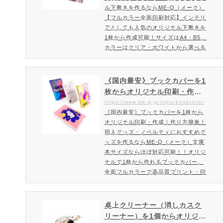
をご用意。R70マークを取得…
ル下敷きを作るならME-Q（メーク）
【フルカラー全面印刷対応】インテリ
アとしても人気のオリジナル下敷きを
1枚から作成可能！サイズはA4・B5、
カラーはクリア・ホワイトから選べる
オリジナル下敷きオリジナル下敷きは
一般的に人気定番サイズA4・B5をご
用意。カラーはクリアとホワイトをそ
《国内最安》ブックカバーを1
れぞれご用意しております。フルカラ
枚からオリジナル印刷・作成
ーで全面印刷が可能です。厚みも強度
｜ME-Q（メーク）
https://www.me-q.jp/topic/bookcover
もあるオリジナル下敷きは毎日使って
《国内最安》ブックカバーを1枚から
も安心。プレゼント・記念品・ノベル
オリジナル印刷・作成｜作り方簡単！
ティー・インテリアなど幅広…
同人グッズ・ノベルティにおすすめグ
ッズを作るならME-Q（メーク）文庫
本サイズならほぼ対応可能！！オリジ
ナルで1枚から作れるブックカバー。
全面フルカラーで高品質プリント・印
刷！同人グッズ・ノベルティにおすす
めブックカバーをオリジナルで格安作
成オリジナルで1枚から作れるブック
卓上クリーナー（消しカスク
カバーは文庫本サイズならほぼ対応可
リーナー）を1個からオリジナ
能。写真やイラストを高品質プリンタ