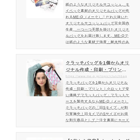
ズ。サイクリング、旅行などのアクテ
紙のようなオリジナルサコッシュ。タ
（メーク）
ィブシーンにとても便利です。オリジ
イベック素材のオリジナルバッグが作
ナルサコッシュを作成・注文ご注…
れるME-Q（メーク）こだわり抜いた
オリジナルサコッシュバッグ完全国内
生産、一つ一つ手間を掛けたオリジナ
ルバッグをお届け致します。ME-Qで
は紙のような素材で強度・耐水性のあ
るタイベック素材のサコッシュを対応
開始致しました。すでに世の中に出回
っている既製品を使うのではなく細部
クラッチバッグを1個からオリ
までこだわり抜いたオリジナル・サコ
ジナル作成・印刷・プリント
ッシュをご用意いたしました。タイベ
｜小ロットで安い価格でフラ
https://www.me-q.jp/topic/clutchbag
ックサコッシュを作成・注文ご注文方
クラッチバッグを1個からオリジナル
ットバッグ・フラットケース
法・料金はこちらタイベックサコッシ
作成・印刷・プリント｜小ロットで安
を製作するならME-Q（メー
ュの特徴今流行りの小物入…
い価格でフラットバッグ・フラットケ
ク）
ースを製作するならME-Q（メーク）
クラッチバッグの「旧Sタイプ」が割
引実施中！旧タイプのSサイズがお得
な割引商品としてご注文裏面にカード
ホルダーが追加された新タイプのクラ
ッチバッグ新登場に伴い、旧タイプの
Sサイズがお得な割引商品としてご注