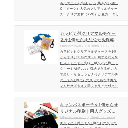
ルチケースを小ロットで作るならME-
Q（メーク）人気のクリアマルチケー
ス！クリア素材（PVC）が魅力！ICカ
ード・小銭・鍵など小物を入れるのに
便利なマルチケースを1個からオリジ
ナル作成ボタンを外せば大きく開くク
カラビナ付クリアマルチケー
リアマルチケースのコンパクトサイズ
スを1個からオリジナル作成・
登場！今人気の中身がみえるクリア素
印刷するならME-Q（メーク）
https://www.me-q.jp/topic/carabiner_clearmulchcase
材（PVC）のクリアマルチケースにコ
カラビナ付クリアマルチケースを1個
ンパクトサイズが登場！カード・コイ
からオリジナル作成・印刷するならM
ン（小銭）・鍵などの小物入…
E-Q（メーク）小銭・鍵など小物・ア
クキーやAirPodsも収納できる使い方
で楽しくなるカラビナ付クリアマルチ
ケースを1個からオリジナル作成ボタ
ンを外せば大きく開くカラビナ付クリ
アマルチケース小銭・鍵など小物・ア
クキーやAirPodsも収納できる使い方
で楽しくなる「カラビナ付クリアマル
キャンバスポーチを1個からオ
チケース」新登場。PVCを使用したク
リジナル印刷｜同人グッズに
リア素材のグッズです。もちろん1個
最適な小ロット製作ならME-Q
https://www.me-q.jp/topic/canvas-porch
からオリジナルのカラビナ付クリアマ
キャンバスポーチを1個からオリジナ
（メーク）
ルチケースがお作り頂けます。個人用