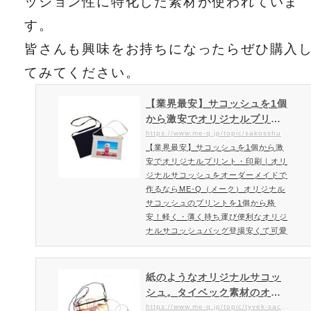
ッション性に特化した素材が使われていま
す。
皆さんも興味をお持ちになったらぜひ購入
てみてください。
【業界最安】サコッシュを1個
から激安でオリジナルプリン
ト・印刷｜オリジナルサコッ
https://www.me-q.jp/topic/sakosshu
【業界最安】サコッシュを1個から激
シュをオーダーメイドで作る
安でオリジナルプリント・印刷｜オリ
ならME-Q（メーク）
ジナルサコッシュをオーダーメイドで
作るならME-Q（メーク）オリジナル
サコッシュのプリントを1個から格
安！軽く・薄く持ち運び便利なオリジ
ナルサコッシュバッグ登場安くて可愛
いキャンバス生地のサコッシュをオリ
ジナルで作れるME-Qちょっとしたお
出かけに便利なサコッシュです。お財
紙のようなオリジナルサコッ
布・携帯・スマホ・ハンドタオル・ノ
シュ。タイベック素材のオリ
ートなど小物がたっぷり収まるサイ
ジナルバッグが作れるME-Q
https://www.me-q.jp/topic/tyvek-sacoche