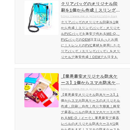
イクポーチ、小物入れなどさまざまな
クリアバッグのオリジナル印
用途に使え、エンベロープケースとも
刷を1個から作成｜スリングバ
呼ばれている封筒型のビニールポーチ
ッグ・オリジナルPVCバッグ
https://www.me-q.jp/topic/sling-bag
です。文房具、メイクポーチ、小物入
クリアバッグのオリジナル印刷を1個
を激安で作るならME-Q（メー
れに人気のフラットケースを1個から
から作成｜スリングバッグ・オリジナ
ク）
激安価格でオリジナルで印刷・作成…
ルPVCバッグを激安で作れるME-Q。
PVCバッグのOEM注文はもっとお得
に！トレンドのPVC素材を使用したク
リアバッグ（スリングバッグ）をオリ
ジナルで激安作成！OEMでも注文も
可能です。人気オーロラカラー×PVC
クリア素材のトレンドを取り入れたク
リアバッグをオリジナルで作ろう！オ
【業界最安オリジナル防水ケ
リジナルで作成・印刷できるPVCクリ
ース】1個からスマホ防水ケー
アバッグ登場。人気のオーロラカラー
スのオリジナル作成・印刷・
https://www.me-q.jp/topic/waterproof-case
×PVCクリア素材のトレンドを取り入
【業界最安オリジナル防水ケース】1
自作｜作り方簡単！格安で最
れたバッグをこの価格でご提供できる
個からスマホ防水ケースのオリジナル
高レベルの防水スマホケース
のはME-Qだけ！スマホや財布、ちょ
作成・印刷・自作｜作り方簡単！格安
が作れるME-Q（メーク）
っとし…
で最高レベルの防水スマホケースが作
れるME-Q（メーク）業界最安で最高
レベルのオリジナル防水ケースが1個
から作れます！スマホの防水ケースを