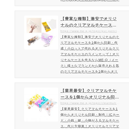
作るなら作り方簡単！ME-Q（メー
ク）海水浴・プール・キャンプ・スノ
ボなどアウトドアからライブ・イベン
【豊富な種類】激安でオリジ
ト・テーマパーク・旅行先など幅広い
ナルのクリアマルチケースを1
用途で活用できる便利なスマホ防水ケ
個から印刷・作成｜小ロット
https://www.me-q.jp/topic/pvc-pencil-case
ースをオリジナルで作成柔らかなソフ
【豊富な種類】激安でオリジナルのク
で作れるオリジナルクリアマ
トPVC素材で作られたオリジナル防水
リアマルチケースを1個から印刷・作
ルチケースのラインナップ！
ケースはスマホを水や汚れから守…
成｜小ロットで作れるオリジナルクリ
オリジナルケースを作るなら
アマルチケースのラインナップ！オリ
ME-Q（メーク）
ジナルケースを作るならME-Q（メー
ク）様々なブランドから販売され人気
のクリアマルチケースを1個からオリ
ジナル制作・印刷頂けます。ME-Qで
はサイズやカラーも豊富！オリジナル
クリアマルチケースのラインナップを
【業界最安】クリアマルチケ
ぜひご覧下さい。ME-Qでオススメの
ースを1個からオリジナル印
クリアマルチケースのラインナップを
刷・制作｜ICカード・小銭・
https://www.me-q.jp/topic/clearmulchcase-s
ご紹介！様々な企業・お店・ブランド
【業界最安】クリアマルチケースを1
鍵・小物が入るマルチケー
からグッズとして販売されているクリ
個からオリジナル印刷・制作｜ICカー
ス。作り方簡単！オリジナル
アマルチケース。個人利用はも…
ド・小銭・鍵・小物が入るマルチケー
クリアマルチケースを小ロッ
ス。作り方簡単！オリジナルクリアマ
トで作るならME-Q（メーク）