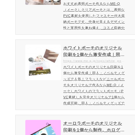
4より少し大きめ）のエコバッグ…
おすすめ透明ポーチ作るならME-Q
（メーク）クリアポーチとは、透明な
PVC素材を使用したファスナー付き収
納ポーチです。中身が見えるデザイン
性と実用性を兼ね備え、コスメ収納や
イベントグッズ、ノベルティ用途まで
幅広く活用されています。本ページで
は、1個から制作できるオリジナルプ
ホワイトポーチのオリジナル
リント対応クリアポーチの仕様や印刷
印刷を1個から激安作成｜同
方法、注意点まで詳しく解説します。
人・ノベルティグッズで人
https://www.me-q.jp/topic/white_pouch
《業界屈指の低価格》コミケ・同人グ
ホワイトポーチのオリジナル印刷を1
気！フラットなビニールポー
ッズにおすすめのファスナー付きのク
個から激安作成｜同人・ノベルティグ
チをオリジナルで作るならME
リアポーチを格安でオリジナル…
ッズで人気！フラットなビニールポー
-Q（メーク）
チをオリジナルで作るならME-Q（メ
ーク）ホワイトのフラットポーチ（P
VC素材）を完全オリジナルで1個から
作成可能。同人・ノベルティグッズで
おすすめのホワイトポーチ登場！オリ
ジナルビニールポーチにホワイトカラ
ーのポーチが新登場！ホワイトポーチ
オーロラポーチのオリジナル
は、様々な用途でご利用いただける同
印刷を1個から制作。ホログラ
人・ノベルティでも人気のオリジナル