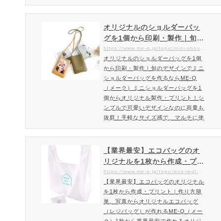
ジナルで1個から作れるエコバッグを
制作しよう！エコバッグはどんなタイ
プがちょうど良いのか悩んでおられる
オリジナルのショルダーバッ
方も多いかと思います。そこで今日の
グを1個から印刷・製作｜旬の
記事ではME-Qでおひとつから作成で
デザインでミニショルダーバ
https://www.me-q.jp/topic/mini-shoulderbag
きるエコバッグとしておすすめなバッ
オリジナルのショルダーバッグを1個
ッグを作るならME-Q（メー
グについて解説！日本中でこれまでス
から印刷・製作｜旬のデザインでミニ
ク）
ーパーなど一部で取り入れら…
ショルダーバッグを作るならME-Q
（メーク）ミニショルダーバッグを1
個からオリジナル製作・プリント！シ
ンプルで可愛いデザインなのに容量も
抜群！手軽なサイズ感で、マルチに使
いこなせるミニショルダーバッグが登
場！PUレザーが惹き立つミニバッグ
ちょっとしたお出かけにも最適なシン
【業界最安】エコバッグのオ
プルで可愛い、お洒落なミニショルダ
リジナルを1枚から作成・プリ
ーバッグを1個からオリジナルで作れ
ント｜作り方簡単。写真から
https://www.me-q.jp/topic/eco-regi-bag
ます。小柄なサイズ感なのに、マチも
【業界最安】エコバッグのオリジナル
オリジナルエコバッグ（レジ
大きいので、スマホはもちろん、財布
を1枚から作成・プリント｜作り方簡
バッグ）が作れるME-Q（メー
やコスメ系などなど小物収納も◎…
単。写真からオリジナルエコバッグ
ク）
（レジバッグ）が作れるME-Q（メー