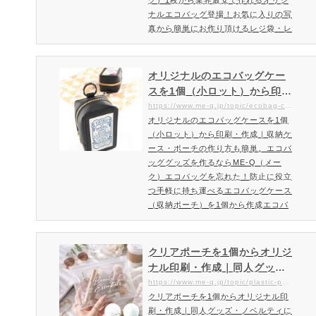
ク）1枚から業界最安で作れるオリジ
ナルエコバッグ登場！お気に入りの写
真から簡単にお作り頂けるレジ袋・レ
ジバッグとして人気のオリジナルエコ
バッグ使いやすさと収納力・強度・デ
ザインにこだわったポリエステル素材
オリジナルのエコバッグケー
のオリジナルで作れるエコバッグME-
スを1個（小ロット）から印
Qで提供させて頂くオリジナルエコバ
刷・作成｜収納ケース・ポー
https://www.me-q.jp/topic/ecobag-case
ッグは、バッグとしての使いやすさ・
オリジナルのエコバッグケースを1個
チの作り方も簡単。エコバッ
収納力・強度・デザイン性にこだわっ
（小ロット）から印刷・作成｜収納ケ
ググッズを作るならME-Q（メ
たのデザインエコバッグです。…
ース・ポーチの作り方も簡単。エコバ
ーク）
ッググッズを作るならME-Q（メー
ク）エコバッグを忘れた！防止に役立
つ手軽に持ち運べるエコバッグケース
（収納ポーチ）を1個から作成エコバ
ッグはもちろん、AirPodsやキーケー
ス・コスメ系など小物収納にも便利な
エコバッグケース（収納ポーチ）つい
クリアポーチを1個からオリジ
忘れがちにるエコバッグ。そんな悩み
ナル印刷・作成｜同人グッ
を解決してくれるのがエコバッグケー
ズ・ノベルティにおすすめ透
https://www.me-q.jp/topic/plastic-pouch
スです。コンビニなどちょっとしたお
クリアポーチを1個からオリジナル印
明ポーチ作るならME-Q（メー
買い物に最適なコンパクトサイズ（A
刷・作成｜同人グッズ・ノベルティに
ク）【制作ガイド】