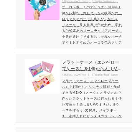
ムが綺麗なオーロラクリアポ
https://www.me-q.jp/topic/aurora-pouch
ケースです。ME-Qではリーズナブル
オーロラポーチのオリジナル印刷を1
ーチを作るならME-Q（メー
なお手頃価格で1個から作成可能で
個から制作。ホログラムが綺麗なオー
ク）
す。イラスト・キャラクター・写…
ロラクリアポーチを作るならME-Q
（メーク）見る角度で色が七色に変わ
るPVC素材のオーロラクリアポーチ。
中身が透けて見えるおしゃれなポーチ
です！おすすめのオーロラ色のクリア
ポーチを1個から作成！オーロラポー
チのオリジナル制作・印刷ならME-Q
（メーク）女性に人気のオーロラカラ
フラットケース（エンベロー
ーのかわいいポーチ！小物の収納にも
プケース）を1個からオリジナ
最適でお出かけ用や自宅用にも便利な
ル印刷・作成できるME-Q（メ
https://www.me-q.jp/topic/flat-case
ファスナー付きのクリアビニールケー
フラットケース（エンベロープケー
ーク）
スです。長く使える水濡れにも強い柔
ス）を1個からオリジナル印刷・作成
らかいPVC素材のオーロラポーチ…
できるME-Q（メーク）オリジナルで
作ったフラットケースに何入れる？使
い方色々！楽しみUPのオリジナルケ
ースを作ろう♪文房具、メイクポー
チ、小物入れにピッタリのフラットケ
ースを1個から格安で印刷・作成頂け
ます。フラットケースとは文房具やメ