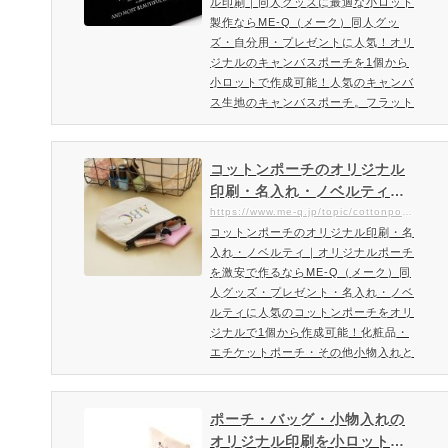
ル印刷｜同人グッズに最適な小ロット
はもちろん同人グッズとしても…
製作ならME-Q（メーク）同人グッ
ズ・自分用・プレゼントに人気！オリ
ジナルのキャンバスポーチを1個から
小ロットで作成可能！人気のキャンバ
ス生地のキャンバスポーチ。フラット
で収納力もあるキャンバスフラットポ
ーチ。オリジナルポーチ作成をお考え
の方におすすめのアイテムです。オリ
コットンポーチのオリジナル
ジナルキャンバスポーチはかわいいサ
印刷・名入れ・ノベルティ｜
イズ感で女性に大人気なアイテムで
オリジナルポーチを激安で作
https://www.me-q.jp/topic/cottonpouch
す。コスメグッズやエチケット用品な
コットンポーチのオリジナル印刷・名
るならME-Q（メーク）
ど小物が多くなりがちな女性のバッグ
入れ・ノベルティ｜オリジナルポーチ
の中身を綺麗に整理できます。…
を激安で作るならME-Q（メーク）同
人グッズ・プレゼント・名入れ・ノベ
ルティに人気のコットンポーチをオリ
ジナルで1個から作成可能！化粧品・
エチケットポーチ・その他小物入れと
してキレイに収納できるコットンポー
チ。様々な用途で活躍するコットンポ
ーチは販売用や自分用として最適なオ
ポーチ・バッグ・小物入れの
リジナルグッズ。激安でフルカラー印
オリジナル印刷を小ロット一