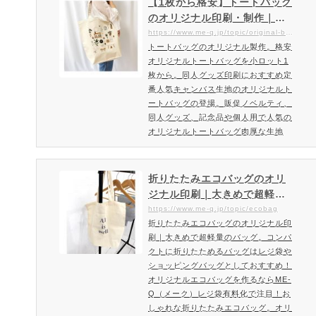
【1枚から格安】トートバッグ
文頂けます。クラッチバッグ（フラッ
のオリジナル印刷・制作｜オ
トケース・フラットバッグ）をオリジ
リジナルトートバッグのプリ
https://www.me-q.jp/topic/original-bag
ナル作成。1個からお作り頂けます。
トートバッグのオリジナル製作。格安
ント（小ロット）をオーダー
あなただけのオリジナルのクラッチバ
オリジナルトートバッグを小ロット1
メイド・自作するならME-Q
ッグを1個から作成様々な有名…
枚から。同人グッズ印刷におすすめ定
（メーク）
番人気キャンバス生地のオリジナルト
ートバッグの登場。販促ノベルティ、
同人グッズ、記念品や個人用で人気の
オリジナルトートバッグ肉厚な生地
（12オンス）の定番キャンバストート
バッグ。販促ノベルティ、同人グッ
ズ、記念品や個人用で人気のオリジナ
折りたたみエコバッグのオリ
ルトートバッグ。名入れ・お気に入り
ジナル印刷｜大きめで超軽量
の写真・デザインなどあなたの作品を
のバッグ。コンパクトに折り
https://www.me-q.jp/topic/ecobag
手軽に完全オーダーメイドでオリジナ
折りたたみエコバッグのオリジナル印
たためるバッグはレジ袋やシ
ルトートバッグ製作が可能です。オリ
刷｜大きめで超軽量のバッグ。コンパ
ョッピングバッグとしておす
ジナルトートバッグを作成・…
クトに折りたためるバッグはレジ袋や
すめ！オリジナルエコバッグ
ショッピングバッグとしておすすめ！
を作るならME-Q（メーク）
オリジナルエコバッグを作るならME-
Q（メーク）レジ袋有料化で注目！お
しゃれな折りたたみエコバッグ。オリ