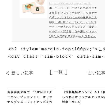
刷ができるコットンポーチの登場。化
個からフルカラー作成｜オリ
https://www.me-q.jp/topic/pouch
粧品などコスメケース、スマホや雑
ポーチ・バッグ・小物入れのオリジナ
ジナルポーチの作り方なら簡
貨、ペンなど筆記用具など様々な用途
ル印刷を小ロット一個からフルカラー
単！ME-Q（メーク）
で活躍する小物入れの人気定…
作成｜オリジナルポーチの作り方なら
簡単！ME-Q（メーク）オリジナルポ
ーチ・小物入れを同人グッズ・販促ノ
ベルティ・記念品・自分用に小ロット
1個から作成可能化粧品などコスメケ
ースとしてやスマホや雑貨、ペンなど
筆記用具など様々な用途で活躍するポ
<h2 style="margin-top:100p
ーチ・小物入れをオリジナルで作成！
フルカラー印刷ができるオリジナルで
<div class="sim-block" data-sim-
作成可能なポーチ・小物入れ・バッグ
をご案内。同人グッズ名入れ・販促ノ
ベルティなどや記念品・プレゼント・
一覧
新しい記事
古い記
自分用で大人気のポーチ・…
新規会員登録で 『10%OFFク
《送料無料キャンペーン》1
ーポン』プレゼント！｜オリジ
ら作れるオリジナルグッズ全
ナルグッズ・フォトグッズを作
対象！ME-Q