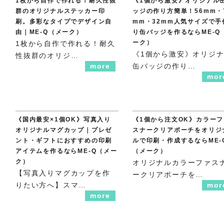
1枚から自作で作れる！耐久性抜
《1個から激安》オリジナル
群のオリジナルステッカー印
ッジの作り方簡単！56mm・
刷。多彩なタイプでデザイン自
mm・32mm人気サイズで手
由｜ME-Q（メーク）
り缶バッジを作るならME-Q
ーク）
1枚から自作で作れる！耐久
《1個から激安》オリジ
性抜群のオリジ…
more
缶バッジの作り…
mor
《国内最安×1個OK》写真入り
《1個から注文OK》カラーフ
オリジナルマグカップ｜プレゼ
スナークリアポーチをオリジ
ント・ギフトにおすすめの印刷
ルで印刷・作成するならME-
アイテムを作るならME-Q（メー
（メーク）
ク）
オリジナルカラーファス
【写真入りマグカップを作
ークリアポーチを…
りたい方へ】スマ…
mor
more