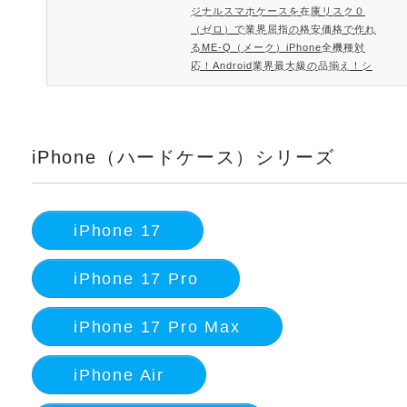
ジナルスマホケースを在庫リスク０
（ゼロ）で業界屈指の格安価格で作れ
るME-Q（メーク）iPhone全機種対
応！Android業界最大級の品揃え！シ
ョップ購入より安い!? ME-Qのオリジ
ナルスマホケースME-Qではオリジナ
ルスマホケース業界でも屈指の格安価
格でご提供しております。「お店で気
iPhone（ハードケース）シリーズ
に入ったスマホケースがない」という
お悩みもME-Qが解決！お店で買うよ
りオリジナルスマホケースを自作する
方が安くなるME-Qのスマホケース作
iPhone 17
成サー…
iPhone 17 Pro
iPhone 17 Pro Max
iPhone Air