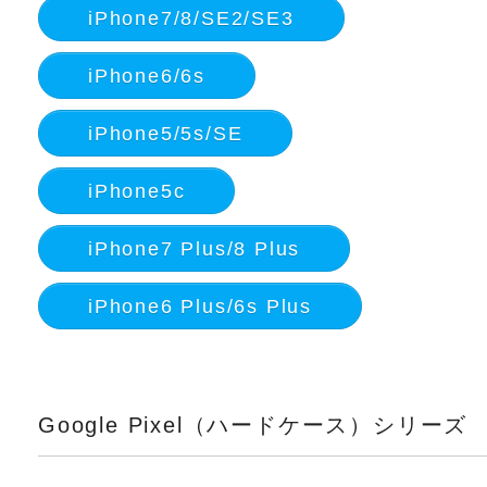
iPhone7/8/SE2/SE3
iPhone6/6s
iPhone5/5s/SE
iPhone5c
iPhone7 Plus/8 Plus
iPhone6 Plus/6s Plus
Google Pixel（ハードケース）シリーズ