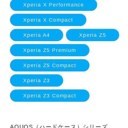
Xperia X Performance
Xperia X Compact
Xperia A4
Xperia Z5
Xperia Z5 Premium
Xperia Z5 Compact
Xperia Z3
Xperia Z3 Compact
AQUOS（ハードケース）シリーズ