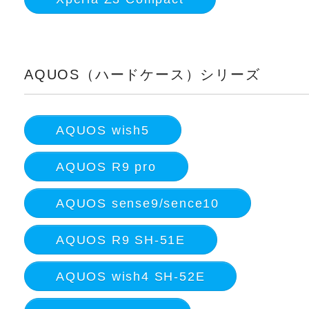
AQUOS（ハードケース）シリーズ
AQUOS wish5
AQUOS R9 pro
AQUOS sense9/sence10
AQUOS R9 SH-51E
AQUOS wish4 SH-52E