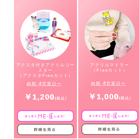
アクスタ付きアクリルコー
アクリルマドラー
スター
（Freeカット）
（アクスタFreeカット）
4
4
納期
営業日〜
納期
営業日〜
￥1,000
￥1,200