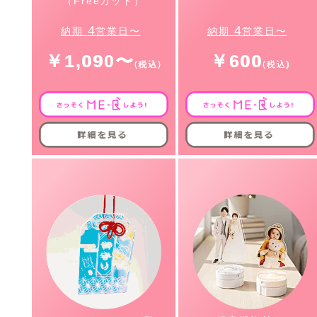
（Freeカット）
4
4
納期
営業日〜
納期
営業日〜
￥1,090〜
￥600