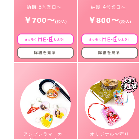
5
4
納期
営業日〜
納期
営業日〜
￥700〜
￥800〜
アンブレラマーカー
オリジナルお守り