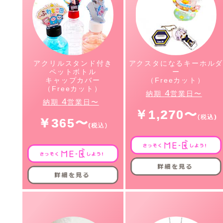
アクリルスタンド付き
アクスタになるキーホル
ペットボトル
ー
キャップカバー
（Freeカット）
（Freeカット）
4
納期
営業日〜
4
納期
営業日〜
￥1,270〜
￥365〜