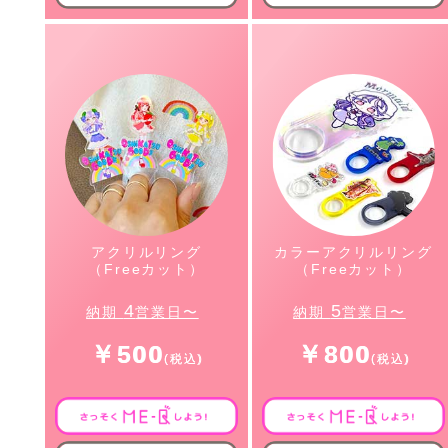
アクリルリング
カラーアクリルリング
（Freeカット）
（Freeカット）
4
5
納期
営業日〜
納期
営業日〜
￥500
￥800