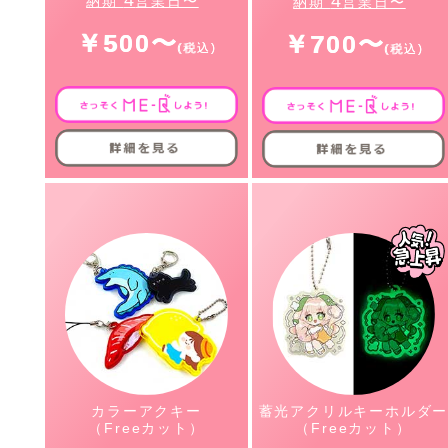
4
納期
営業日〜
納期
営業日〜
￥500〜
￥700〜
カラーアクキー
蓄光アクリルキーホルダ
（Freeカット）
（Freeカット）