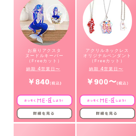
お座りアクスタ
アクリルネックレス
ヌードルキーパー
オリジナルペンダント
（Freeカット）
（Freeカット）
4
4
納期
営業日〜
納期
営業日〜
￥840
￥900〜