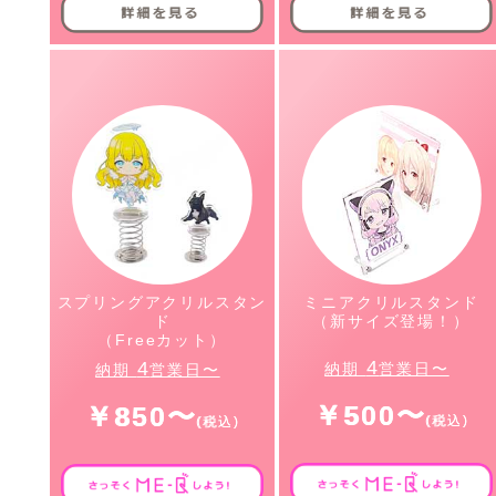
スプリングアクリルスタン
ミニアクリルスタンド
ド
（新サイズ登場！）
（Freeカット）
4
4
納期
営業日〜
納期
営業日〜
￥500〜
￥850〜