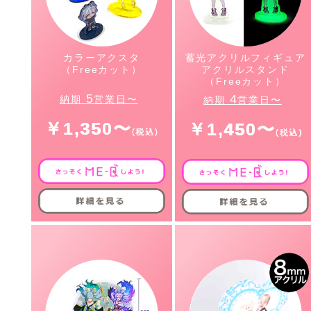
カラーアクスタ
蓄光アクリルフィギュア
（Freeカット）
アクリルスタンド
（Freeカット）
5
4
納期
営業日〜
納期
営業日〜
￥1,350〜
￥1,450〜