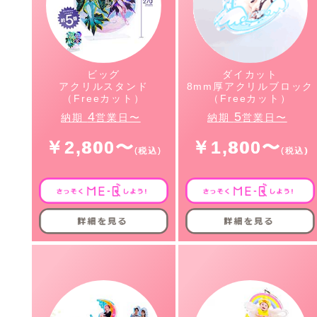
ビッグ
ダイカット
アクリルスタンド
8mm厚アクリルブロック
（Freeカット）
（Freeカット）
4
5
納期
営業日〜
納期
営業日〜
￥2,800〜
￥1,800〜