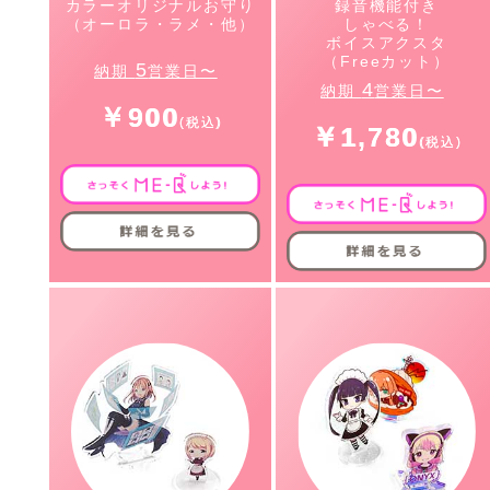
カラーオリジナルお守り
録音機能付き
（オーロラ・ラメ・他）
しゃべる！
ボイスアクスタ
（Freeカット）
5
納期
営業日〜
4
納期
営業日〜
￥900
￥1,780