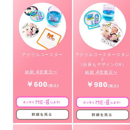
アクリルコースター
アクリルコースタースタ
ド
（台座もデザインOK）
4
4
納期
営業日〜
納期
営業日〜
￥600
￥980