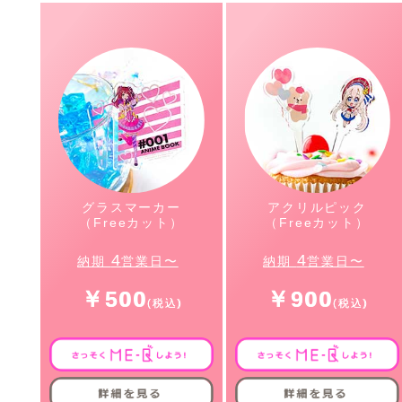
グラスマーカー
アクリルピック
（Freeカット）
（Freeカット）
4
4
納期
営業日〜
納期
営業日〜
￥500
￥900