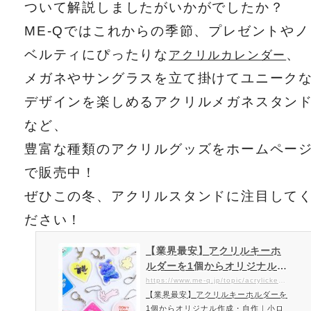
ついて解説しましたがいかがでしたか？
ME-Qではこれからの季節、プレゼントやノ
ベルティにぴったりな
、
アクリルカレンダー
メガネやサングラスを立て掛けてユニーク
デザインを楽しめるアクリルメガネスタン
など、
豊富な種類のアクリルグッズをホームペー
で販売中！
ぜひこの冬、アクリルスタンドに注目して
ださい！
【業界最安】アクリルキーホ
ルダーを1個からオリジナル作
成・自作｜小ロットでアクキ
https://www.me-q.jp/topic/acrylickey-ring
【業界最安】アクリルキーホルダーを
ー製作・印刷業者なら作り方
1個からオリジナル作成・自作｜小ロ