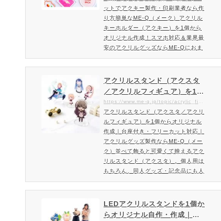
簡単なME-Q（メーク）
ットでアクキー製作・印刷業者なら作
り方簡単なME-Q（メーク）アクリル
キーホルダー（アクキー）を1個から
オリジナル作成！スマホ対応＆業界最
安のアクリルグッズならME-Qにおま
かせ自由な形で作れるアクリルキーホ
ルダーが、推し活・同人イベント・ノ
ベルティに選ばれています！アクリル
アクリルスタンド（アクスタ
キーホルダー（アクキー）を1個から
／アクリルフィギュア）を1個
オリジナル作成！ME-Qならスマホや
からオリジナル作成｜台座付
https://www.me-q.jp/topic/acrylic_figure
パソコンから簡単にデザインでき、業
アクリルスタンド（アクスタ／アクリ
き・フリーカット対応｜アク
界最安級の価格で高品質なアクリルグ
ルフィギュア）を1個からオリジナル
リルグッズ製作ならME-Q（メ
ッズが作れます。定番の丸型・ハ…
作成｜台座付き・フリーカット対応｜
ーク）
アクリルグッズ製作ならME-Q（メー
ク）並べて飾ると可愛くて映えるアク
リルスタンド（アクスタ）。個人用は
もちろん、同人グッズ・記念品にも人
気のアクスタを1個から作成いただけ
ます。50mm〜100mmまで選べるサ
イズ展開｜台座付きのオリジナルアク
LEDアクリルスタンドを1個か
リルスタンド（アクスタ）お部屋やデ
らオリジナル自作・作成｜光
スクに飾れるオリジナルアクリルスタ