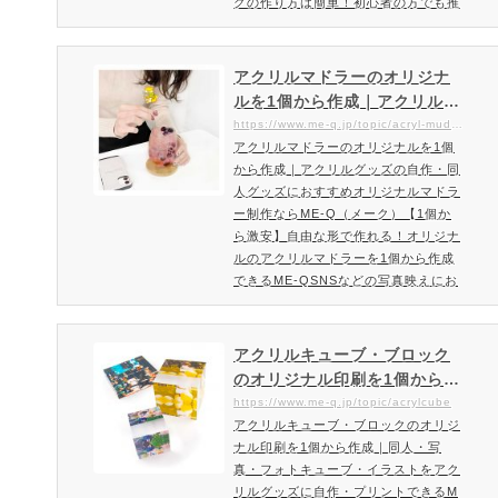
グの作り方は簡単！初心者の方でも推
しリングを楽しんでお作り頂けます。
SNSなどで輝く写真映え抜群のアクリ
ル製推しリングを、1個からオリジナ
アクリルマドラーのオリジナ
ルデザインでお作り頂けます。オリジ
ルを1個から作成｜アクリルグ
ナルのアクリルリングの作り方は簡
ッズの自作・同人グッズにお
https://www.me-q.jp/topic/acryl-muddler
単！初心者の方でも楽しんでお作り頂
アクリルマドラーのオリジナルを1個
すすめオリジナルマドラー制
けます。もちろん、大切な人へのプレ
から作成｜アクリルグッズの自作・同
作ならME-Q（メーク）
ゼントにもおすすめ。あなただけの
人グッズにおすすめオリジナルマドラ
推…
ー制作ならME-Q（メーク）【1個か
ら激安】自由な形で作れる！オリジナ
ルのアクリルマドラーを1個から作成
できるME-QSNSなどの写真映えにお
すすめ！個人用・ノベルティグッズ・
販促品・記念品・プレゼントに最適な
オリジナルのアクリルマドラーアクリ
アクリルキューブ・ブロック
ル製のオリジナルマドラーを1個から
のオリジナル印刷を1個から作
フルカラーでプリント・作成頂けま
成｜同人・写真・フォトキュ
https://www.me-q.jp/topic/acrylcube
す。デザイン箇所は自由な形でお作り
アクリルキューブ・ブロックのオリジ
ーブ・イラストをアクリルグ
頂けます。あなただけのデザインとア
ナル印刷を1個から作成｜同人・写
ッズに自作・プリントできる
イデアでオリジナリティ溢れるマド…
真・フォトキューブ・イラストをアク
ME-Q（メーク）
リルグッズに自作・プリントできるM