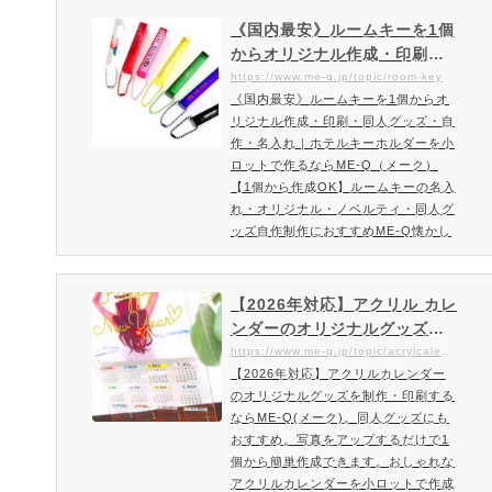
タグをご用意アメリカの古き良きモー
テルのルームキーをアレンジしたモー
《国内最安》ルームキーを1個
テルキータグ。キラキラ輝くラメ状の
からオリジナル作成・印刷・
ボディのモーテルキータグをあなただ
同人グッズ・自作・名入れ｜
https://www.me-q.jp/topic/room-key
けのオリジナルプリントで1個から作
《国内最安》ルームキーを1個からオ
ホテルキーホルダーを小ロッ
成可能です。カラーバリエーションか
リジナル作成・印刷・同人グッズ・自
トで作るならME-Q（メーク）
らなるキラキラボディのオ…
作・名入れ｜ホテルキーホルダーを小
ロットで作るならME-Q（メーク）
【1個から作成OK】ルームキーの名入
れ・オリジナル・ノベルティ・同人グ
ッズ自作制作におすすめME-Q懐かし
い昭和レトロなルームキーホルダーが
作れるサイトME-Q！アクリル製のル
ームキーをフルカラーでオリジナル作
【2026年対応】アクリル カレ
成・印刷。お好みの写真やイラストで
ンダーのオリジナルグッズ。
デザインや名入れも可能。15mmの厚
同人グッズにおすすめ。写真
https://www.me-q.jp/topic/acrylcalendar
み昭和レトロ感あふれるルームキーは
【2026年対応】アクリルカレンダー
をアップするだけで1個から簡
ご自身用はもちろん企業・お店のオリ
のオリジナルグッズを制作・印刷する
単作成。ME-Q(メーク)
ジナルグッズ・ノベルティ・同人グ…
ならME-Q(メーク)。同人グッズにも
おすすめ。写真をアップするだけで1
個から簡単作成できます。おしゃれな
アクリルカレンダーを小ロットで作成