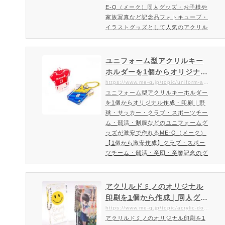
E-Q（メーク）同人グッズ・お子様や
家族写真など記念品フォトキューブ・
イラストグッズとして人気のアクリル
キューブ・アクリルブロックを1個か
ら印刷可能同人グッズ・プレゼント・
オブジェを透明度の高いキューブに印
ユニフォーム型アクリルキー
刷。魅力的なアクリルグッズをお届け
ホルダーを1個からオリジナル
します。透明度が高く、奥行きあるア
作成・印刷｜野球・サッカ
https://www.me-q.jp/topic/uniform-acrylic-key
クリルキューブ・アクリルブロックに
ユニフォーム型アクリルキーホルダー
ー・クラブ・スポーツチー
オリジナル印刷することで、あなたの
を1個からオリジナル作成・印刷｜野
ム・部活・制服などのユニフ
デザインをより魅力的に引き…
球・サッカー・クラブ・スポーツチー
ォームグッズが激安で作れる
ム・部活・制服などのユニフォームグ
ME-Q（メーク）
ッズが激安で作れるME-Q（メーク）
【1個から激安作成】クラブ・スポー
ツチーム・部活・卒団・卒業記念のグ
ッズ作りに人気のユニフォーム型アク
リルキーホルダー野球・サッカー・ク
ラブ・スポーツチーム・部活・制服な
アクリルドミノのオリジナル
どのユニフォームグッズを激安作成！
印刷を1個から作成｜同人グッ
オリジナルでユニフォーム型アクリル
ズで人気のドミノ型（8mm）
https://www.me-q.jp/topic/acrylic-domino
キーホルダーをご検討の方はぜひご覧
アクリルドミノのオリジナル印刷を1
のアクリルキーホルダーを作
下さい。クラブ・スポーツチーム・部