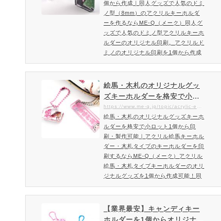
個から作成｜同人グッズで人気のドミ
るならME-Q（メーク）
活の記念品に最適なユニフ…
ノ型（8mm）のアクリルキーホルダ
ーを作るならME-Q（メーク）同人グ
ッズで人気のドミノ型アクリルキーホ
ルダーのオリジナル印刷。アクリルド
ミノのオリジナル印刷を1個から作成
可能。アクリルドミノはお部屋のイン
テリアで並べて遊んだり、キーホルダ
ーとしても楽しめるアクリルグッズで
絵馬・木札のオリジナルグッ
す奥行きのある立体感が魅力的なアク
ズキーホルダーを格安で小ロ
リルドミノを1個からオリジナルプリ
ット1個から印刷・製作可能｜
https://www.me-q.jp/topic/acrylic-ema-kifuda
ントできるME-Q(メーク)。8mmの厚
絵馬・木札のオリジナルグッズキーホ
アクリル絵馬キーホルダー・
みのある透明アクリルを使用した立体
ルダーを格安で小ロット1個から印
木札タイプのキーホルダーを
的なアクリルドミノ。分厚く奥行き…
刷・製作可能｜アクリル絵馬キーホル
印刷するならME-Q（メーク）
ダー・木札タイプのキーホルダーを印
刷するならME-Q（メーク）アクリル
絵馬・木札タイプキーホルダーのオリ
ジナルグッズを1個から作成可能！同
人グッズとしておすすめなアクリルキ
ーホルダーです。スマホ・ケータイ・
バッグ・小物につけるアクリルグッズ
【業界最安】キャンディキー
として人気の絵馬・木札タイプのキー
ホルダーを1個からオリジナル