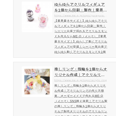
個から作れます》コレクション・展
ゆらゆらアクリルフィギュア
示・ショーケース用途におすすめ！ア
を1個から印刷・製作｜業界最
クリルフィギュア（アクリルスタン
大サイズ！シーソー台座で揺
https://www.me-q.jp/topic/yurayura-acrylic-figure
ド）を飾るアクリル製の背景ジオラマ
【業界最大サイズ！】ゆらゆらアクリ
れるアクリルスタンドを作る
あなたのアクリルフィギュア（アクス
ルフィギュアを1個から印刷・製作｜
ならME-Q（メーク）
タ）を魅力的に飾りませんか？アク…
シーソー台座で揺れるアクリルスタン
ドを作るならME-Q（メーク）【業界
最大サイズ！】ゆらして動くアクリル
フィギュアが登場！シーソー形台座で
ゆらゆら動くアクリルスタンドを1個
から作成頂けます。ME-Qの「ゆらゆ
らアクリルフィギュア」は業界最大サ
イズで1個から作成頂けます。組み立
推しリング・指輪を1個からオ
てれば、ゆらゆら動くアクリルフィギ
リジナル作成｜アクリルリン
ュアが簡単作成。お好みのイラストや
グの作り方簡単。オーダーメ
https://www.me-q.jp/topic/acrylic-ring
写真でゆらゆらとゆれるアクリルが愛
推しリング・指輪を1個からオリジナ
イドで作れるME-Q（メーク）
らしいアクリルフィギュアが作れま
ル作成｜アクリルリングの作り方簡
す。またME-Qの「ゆらゆらアクリ…
単。オーダーメイドで作れるME-Q
（メーク）SNS映え抜群！アクリル製
の推しリング・指輪を1個からオリジ
ナルで制作オリジナルのアクリルリン