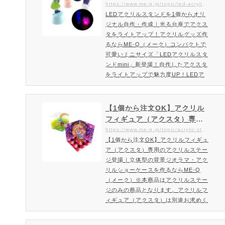
る台座でアクスタをライトア
https://www.me-q.jp/topic/led-acrylic-stand-mini
ンド（アクスタ）は、複数作って並べ
LEDアクリルスタンドを1個からオリ
ップ！アクリルグッズ作るな
ると世界観がぐっと広がる定番アクリ
ジナル自作・作成｜光る台座でアクス
らME-Q（メーク）
ルグッズ。ME-Q（メーク）なら、…
タをライトアップ！アクリルグッズ作
るならME-Q（メーク）コンパクトで
可愛いミニサイズ「LEDアクリルスタ
ンドmini」新登場！自作したアクスタ
をライトアップで魅力度UP！LEDア
クリルスタンドで個性的なアクリルグ
ッズを作ろう！！LEDアクリルスタン
ドは、LEDライトを組み込んだ台座
【1個から注文OK】アクリル
で、アクスタ（アクリルフィギュア）
フィギュア（アクスタ）専用
をライトアップすることができます。
のアクリルステージ登場｜立
https://www.me-q.jp/topic/acrylic-stage
アクスタはもちろん自由な形・デザイ
【1個から注文OK】アクリルフィギュ
体型の背景ジオラマ・アクリ
ンでお作り頂けます。作り方も簡単！
ア（アクスタ）専用のアクリルステー
ルショーケースを作るならME
魅力度アップ間違い無しのオリジナ…
ジ登場｜立体型の背景ジオラマ・アク
-Q（メーク）
リルショーケースを作るならME-Q
（メーク）※本商品はアクリルステー
ジのみの商品となります。アクリルフ
ィギュア（アクスタ）は別途お求めく
ださい。立体的なアクリルステージで
あなたのアクスタを魅力的に演出《1