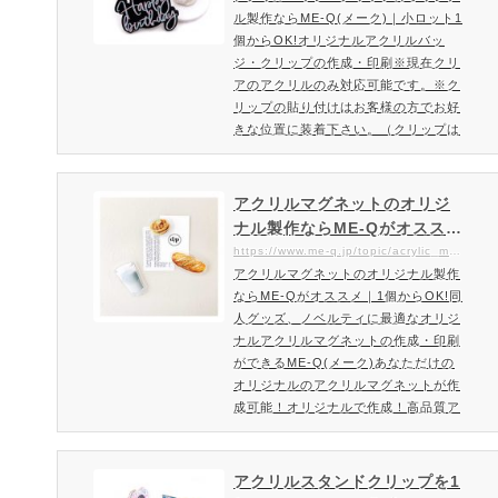
の記念品やメモリアルなお写真を引き
ル製作ならME-Q(メーク)｜小ロット1
クリップの作成・印刷
立てます。また、同人系のコ…
個からOK!オリジナルアクリルバッ
ジ・クリップの作成・印刷※現在クリ
アのアクリルのみ対応可能です。※ク
リップの貼り付けはお客様の方でお好
きな位置に装着下さい。（クリップは
同封しております）あなただけのデザ
インを高品質プリントできるアクリル
バッジが登場！オリジナルで作成！ア
アクリルマグネットのオリジ
クリルキーバッジクリップオリジナル
ナル製作ならME-Qがオススメ
で作成頂いたアクリルにバッチをお付
｜1個からOK!同人グッズ、ノ
https://www.me-q.jp/topic/acrylic_magnet
けいたします。バッチはクリップで挟
アクリルマグネットのオリジナル製作
ベルティに最適なオリジナル
む事も安全ピンでつける事ができる仕
ならME-Qがオススメ｜1個からOK!同
アクリルマグネットの作成・
様です。クリップで洋服に挟…
人グッズ、ノベルティに最適なオリジ
印刷ができるME-Q(メーク)
ナルアクリルマグネットの作成・印刷
ができるME-Q(メーク)あなただけの
オリジナルのアクリルマグネットが作
成可能！オリジナルで作成！高品質ア
クリルマグネットオリジナルデザイン
を高品質プリントできるアクリルマグ
ネットです！イラストや写真などはも
アクリルスタンドクリップを1
ちろん、自由自在に形もカットできま