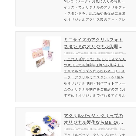
ME-Q（メーク）お気に入りの写真・
イラストでオリジナルのアクリルフォ
トスタンドを。記念品や販促品に最適
なオリジナルアクリス製のフォトフレ
ームオリジナルのアクリルフォトスタ
ンドを作るならME-Qがおすすめ！高
品質のフルカラー印刷と国産アクリル
ミニサイズのアクリルフォト
を使用してオリジナルのアクリルフォ
スタンドのオリジナル印刷を1
トスタンドが作成頂けます。置くだけ
個から作成｜メモリアルグッ
https://www.me-q.jp/topic/mini-acrylicstand
でお部屋がオシャレになるアクリルフ
ミニサイズのアクリルフォトスタンド
ズを作るならME-Q（メーク）
ォトスタンド。イラスト・キャラクタ
のオリジナル印刷を1個から作成｜メ
ーをデザインしてお部屋のイ…
モリアルグッズを作るならME-Q（メ
ーク）アクリルミニスタンドを1個か
らオリジナル印刷・制作フォトフレー
ムのオリジナル制作をご検討の方にお
すすめ！オリジナルで作れるアクリル
ミニスタンドME-Qでオリジナル作成
できるアクリルスタンドはフォトフレ
ームをイメージしたシンプルで高級感
アクリルバッジ・クリップの
あるアクリル製ミニスタンド。お気に
オリジナル製作ならME-Q(メ
入りの写真・キャラクター・同人イラ
ーク)｜小ロット1個からOK!
https://www.me-q.jp/topic/acrylic_badge
ストなど幅広い展開可能。ミニサイズ
アクリルバッジ・クリップのオリジナ
オリジナルアクリルバッジ・