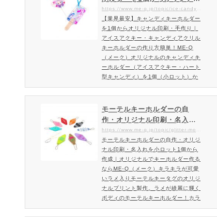
ホルダーです。奥行きのある8mmの
印刷・手作り｜アイスアクキ
https://www.me-q.jp/topic/ice-candy-key
アクリルで絵馬・木札タイプのキーホ
【業界最安】キャンディキーホルダー
ー・キャンディアクリルキー
ルダーをオリジナルで作成致します。
を1個からオリジナル印刷・手作り｜
ホルダーの作り方簡単！ME-Q
立体感のあるアクリル絵馬または…
アイスアクキー・キャンディアクリル
（メーク）
キーホルダーの作り方簡単！ME-Q
（メーク）オリジナルのキャンディキ
ーホルダー（アイスアクキー・ハート
型キャンディ）を1個（小ロット）か
ら業界最安の格安アクリルグッズ印
刷・制作《1個から格安作成》高品質
印刷が自慢！見た目と立体感が可愛い
モーテルキーホルダーの自
キャンディアクキーをオリジナルで作
作・オリジナル印刷・名入れ
成小さくて可愛いキャンディ型のアク
を小ロット1個から作成｜オリ
https://www.me-q.jp/topic/glitter-motel-keychain
リルグッズがオリジナルで作れます。
モーテルキーホルダーの自作・オリジ
ジナルでキーホルダー作るな
作り方も簡単！アイス型・ハード型か
ナル印刷・名入れを小ロット1個から
らME-Q（メーク）
らお好みのキャンディキーホルダ…
作成｜オリジナルでキーホルダー作る
ならME-Q（メーク）キラキラが可愛
いラメ入りモーテルキータグのオリジ
ナルプリント製作。ラメが綺麗に輝く
ボディのモーテルキーホルダー！カラ
ーバリエーション豊富なモーテルキー