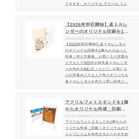
できます。オリジナル アクリル フォ
トカレンダーを1個から作成お部屋の
インテリアにも最適。一年を彩るオー
ダーメイドのアクリルフォトカレンダ
【2026年対応開始】卓上カレ
ーが簡単に作成。リビングやキッチン
ンダーのオリジナル印刷を1個
など場所を選ばず飾れます。高品質の
から小ロット作成｜作り方簡
https://www.me-q.jp/topic/desktop-calendar
フルカラー印刷と国産アクリルを使用
【2026年対応開始】卓上カレンダー
単。お気に入り写真やイラス
したA4サイズのアクリル カレンダー
のオリジナル印刷を1個から小ロット
トで365日の自作卓上カレン
です。置くだけでオシャレ感を…
作成｜作り方簡単。お気に入り写真や
ダーを作れるME-Q（メーク）
イラストで365日の自作卓上カレンダ
ーを作れるME-Q（メーク）お気に入
りの写真やイラストで作りオリジナル
卓上カレンダーを作ろう思い出作り、
記念品にぴったりのアクリル製の卓上
カレンダーをオリジナル作成お気に入
りの写真やイラストで簡単に手作りで
アクリルフォトスタンドを1個
きるオリジナル卓上カレンダー。あな
からオリジナル作成・印刷｜
たのスマホやパソコンからでも簡単に
オリジナルのフォトフレーム
https://www.me-q.jp/topic/acrylicstand
作れます。思い出作り、記念品にぴっ
アクリルフォトスタンドを1個からオ
を自作するならおすすめME-Q
たりの手作りカレンダーはギフトにも
リジナル作成・印刷｜オリジナルのフ
（メーク）
最適です。卓上カレンダーを…
ォトフレームを自作するならおすすめ