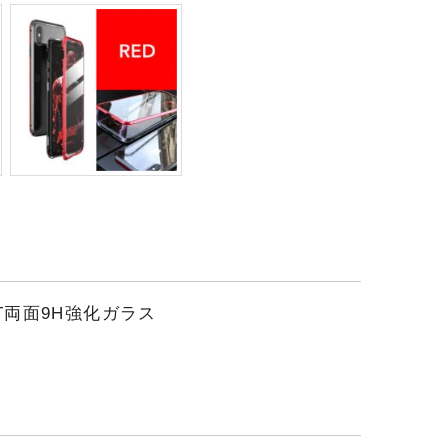
T両面9H強化ガラス