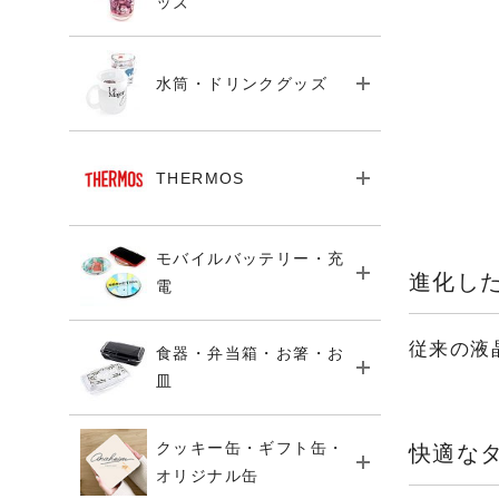
ッズ
水筒・ドリンクグッズ
THERMOS
モバイルバッテリー・充
進化し
電
従来の液
食器・弁当箱・お箸・お
皿
クッキー缶・ギフト缶・
快適な
オリジナル缶