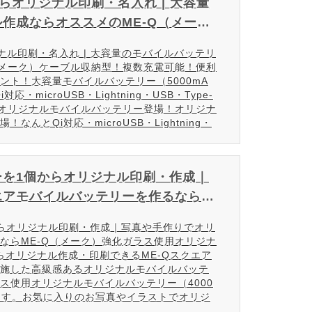
らオリジナル印刷・名入れ | 大容量
作成ならオススメのME-Q（メー
ナル印刷・名入れ | 大容量のモバイルバッテリ
メーク）ケーブル収納型！複数充電可能！便利
ント！大容量モバイルバッテリー（5000mA
・microUSB・Lightning・USB・Type-
オリジナルモバイルバッテリー登場！オリジナ
とQi対応・microUSB・Lightning・
を1個からオリジナル印刷・作成｜
エアモバイルバッテリーを作るならM
らオリジナル印刷・作成｜写真や手作りでオリ
ならME-Q（メーク）強化ガラス使用オリジナ
からオリジナル作成・印刷できるME-Qスクエア
施した高級感あるオリジナルモバイルバッテ
ス使用オリジナルモバイルバッテリー（4000
けます。お気に入りのお写真やイラストでオリジ