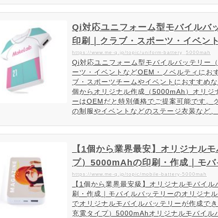
Qi対応ユニフォーム型モバイルバッ
印刷｜クラブ・スポーツ・イベント
オリジナルグッズME-Q（メーク）
https://www.me-q.jp/topic/uniform-battery_5000mah
Qi対応ユニフォーム型モバイルバッテリー（
ーツ・イベントなどOEM・ノベルティにお
ブ・スポーツチームやイベントにおすすめな
個からオリジナル作成（5000mAh）オリ
ーはOEMだと特別価格でご提案可能です。
の制服やイベントなどのステージ衣装など、
バッテリーはOEM・ノベ…
【1個から業界最安】オリジナルモ
プ）5000mAhの印刷・作成｜モ
らME-Q（メーク）
https://www.me-q.jp/topic/mobile-battery-5000mah
【1個から業界最安級】オリジナルモバイルバ
刷・作成｜モバイルバッテリーのオリジナル
でオリジナルモバイルバッテリーが作成でき
充電タイプ）5000mAhオリジナルモバイ