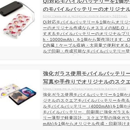
Qi対応モバイルバッテリーを1個か
のモバイルバッテリーのオリジナル
ク）
https://www.me-q.jp/topic/qi-mobile-battery-5000mah
Qi対応モバイルバッテリーを1個からオリジ
ーのオリジナル作成ならオススメのME-Q（
すぎるモバイルバッテリーのオリジナルプリ
h・10000mAh）を1個から製作頂けます。Qi対応
C内臓！ケーブル収納・大容量で便利すぎる
ルで印刷・作成可能なモバイルバッテリー登場！なん
USB・Type-C内臓…
強化ガラス使用モバイルバッテリー
写真や手作りでオリジナルのスク
E-Q（メーク）
https://www.me-q.jp/topic/glass-mobile-battery-4000
強化ガラス使用モバイルバッテリーを1個か
ジナルのスクエアモバイルバッテリーを作る
ルモバイルバッテリー（4000mAh)を1個
モバイルバッテリー。印刷面に強化ガラスを
リー薄型で軽量設計。スクエア型の強化ガラ
mAh)を1個からオリジナル作成・印刷頂
ナルモバイルバッテリ…