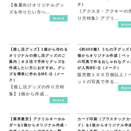
ク）
【春夏向けオリジナルグッ
《アクスタ・アクキーの
ズを作りたい方へ…
more
り方特集》アプリ…
mor
【推し活グッズ】1個から作れる
《約400種》うちの子グッズ
オリジナルの推し活グッズのご
個からオリジナル作成｜ペッ
案内｜オタ活で手作りグッズを
の写真で作るおしゃれなグッ
作成したい方におすすめ。グッ
が人気ME-Q（メーク）
ズを簡単に作れるME-Q（メー
販売数１００万個以上！
ク）
ットの写真で作る…
【推し活グッズの作り方特
mor
集】1個から作成…
more
【業界最安】アクリルキーホル
カード印刷（プラスチックカ
ダーを1個からオリジナル作成・
ド）を1枚からオリジナル作