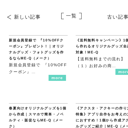
一覧
新しい記事
古い記
新規会員登録で 『10%OFFク
《送料無料キャンペーン》1
ーポン』プレゼント！｜オリジ
ら作れるオリジナルグッズ全
ナルグッズ・フォトグッズを作
対象！ME-Q
るならME-Q（メーク）
【送料無料までの流れ】
新規会員登録で 『10%OFF
（１）お好みの商…
クーポン』…
mor
more
春夏向けオリジナルグッズを1個
《アクスタ・アクキーの作り
から作成｜スマホで簡単・ノベ
特集》アプリ自作をお考えの
ルティ・販促ならME-Q（メー
におすすめ！1個から作成ア
ク）
ルグッズご紹介｜ME-Q（メ