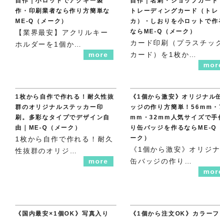
自作｜小ロットでアクキー製
自作｜名刺・ショップカード
作・印刷業者なら作り方簡単な
トレーディングカード（トレ
ME-Q（メーク）
カ）・しおりを小ロットで作
ならME-Q（メーク）
【業界最安】アクリルキー
カード印刷（プラスチッ
ホルダーを1個か…
more
カード）を1枚か…
mor
1枚から自作で作れる！耐久性抜
《1個から激安》オリジナル
群のオリジナルステッカー印
ッジの作り方簡単！56mm・
刷。多彩なタイプでデザイン自
mm・32mm人気サイズで手
由｜ME-Q（メーク）
り缶バッジを作るならME-Q
ーク）
1枚から自作で作れる！耐久
《1個から激安》オリジ
性抜群のオリジ…
more
缶バッジの作り…
mor
《国内最安×1個OK》写真入り
《1個から注文OK》カラーフ