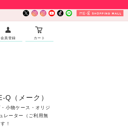
会員登録
カート
-Q（メーク）
グ・小物ケース・オリジ
ュレーター（ご利用無
ます！