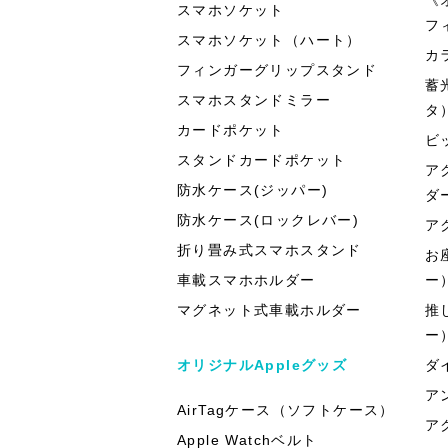
スマホソケット
フ
スマホソケット（ハート）
カ
フィンガーグリップスタンド
蓄
スマホスタンドミラー
タ
カードポケット
ビ
スタンドカードポケット
ア
防水ケース(ジッパー)
ダ
防水ケース(ロックレバー)
ア
折り畳み式スマホスタンド
お
車載スマホホルダー
ー
マグネット式車載ホルダー
推
ー
オリジナルAppleグッズ
ダ
ア
AirTagケース（ソフトケース）
ア
Apple Watchベルト