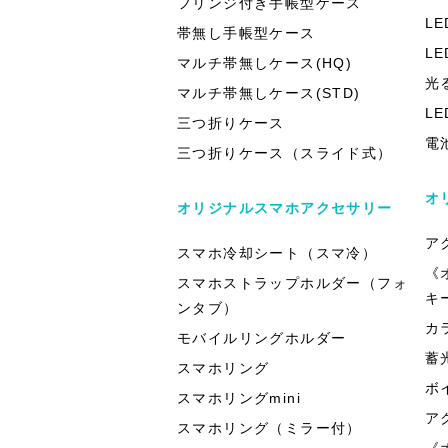
フリンジ付き手帳型ケース
L
帯無し手帳型ケース
L
マルチ帯無しケース(HQ)
光
マルチ帯無しケース(STD)
L
三つ折りケース
電
三つ折りケース（スライド式）
オ
オリジナルスマホアクセサリー
ア
スマホ冷却シート（スマ冷）
《
スマホストラップホルダー（フォ
キ
ンタブ）
カ
モバイルリングホルダー
蓄
スマホリング
ボ
スマホリングmini
ア
スマホリング（ミラー付）
《