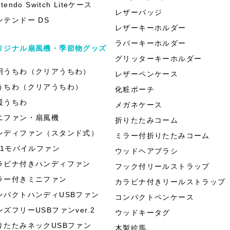
ntendo Switch Liteケース
レザーバッジ
ンテンドー DS
レザーキーホルダー
ラバーキーホルダー
リジナル扇風機・季節物グッズ
グリッターキーホルダー
明うちわ（クリアうちわ）
レザーペンケース
うちわ（クリアうちわ）
化粧ポーチ
援うちわ
メガネケース
ニファン・扇風機
折りたたみコーム
ンディファン（スタンド式）
ミラー付折りたたみコーム
in1モバイルファン
ウッドヘアブラシ
ラビナ付きハンディファン
フック付リールストラップ
ラー付きミニファン
カラビナ付きリールストラップ
ンパクトハンディUSBファン
コンパクトペンケース
ンズフリーUSBファンver.2
ウッドキータグ
りたたみネックUSBファン
木製絵馬