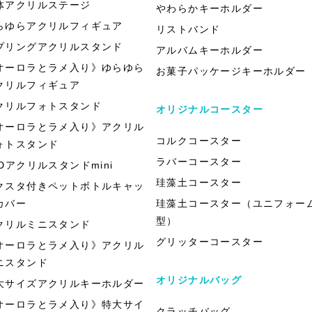
体アクリルステージ
やわらかキーホルダー
らゆらアクリルフィギュア
リストバンド
プリングアクリルスタンド
アルバムキーホルダー
オーロラとラメ入り》ゆらゆら
お菓子パッケージキーホルダー
クリルフィギュア
クリルフォトスタンド
オリジナルコースター
オーロラとラメ入り》アクリル
コルクコースター
ォトスタンド
ラバーコースター
EDアクリルスタンドmini
珪藻土コースター
クスタ付きペットボトルキャッ
カバー
珪藻土コースター（ユニフォー
型）
クリルミニスタンド
グリッターコースター
オーロラとラメ入り》アクリル
ニスタンド
オリジナルバッグ
大サイズアクリルキーホルダー
オーロラとラメ入り》特大サイ
クラッチバッグ