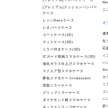
Ni
[プレミアム]クッションバンパー
ニ
ケース
レジンDecoケース
オ
レオパードケース
透
コートケース(3D)
丸
マットケース(3D)
応
ミラー付きケース(3D)
ミ
ICカード収納スマホケース(3D)
ハ
強化ガラス仕上げスマホケース
3
スクエア型スマホケース
カ
夢色スマホケースIridescent
ミ
背面ミラーケース
コ
グリップミラーケース
ハ
ダイヤモンド柄スマホケース
折
ネックストラップ付ケース