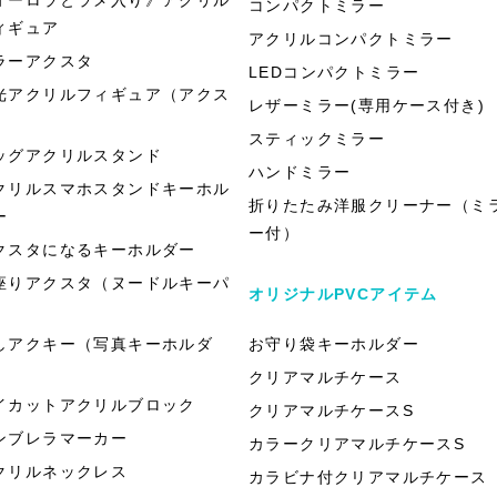
コンパクトミラー
ィギュア
アクリルコンパクトミラー
ラーアクスタ
LEDコンパクトミラー
光アクリルフィギュア（アクス
レザーミラー(専用ケース付き)
）
スティックミラー
ッグアクリルスタンド
ハンドミラー
クリルスマホスタンドキーホル
折りたたみ洋服クリーナー（ミ
ー
ー付）
クスタになるキーホルダー
座りアクスタ（ヌードルキーパ
オリジナルPVCアイテム
）
しアクキー（写真キーホルダ
お守り袋キーホルダー
）
クリアマルチケース
イカットアクリルブロック
クリアマルチケースS
ンブレラマーカー
カラークリアマルチケースS
クリルネックレス
カラビナ付クリアマルチケース