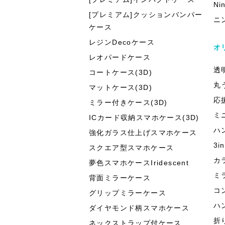
Ni
[プレミアム]クッションバンパー
ニ
ケース
レジンDecoケース
オ
レオパードケース
透
コートケース(3D)
丸
マットケース(3D)
応
ミラー付きケース(3D)
ミ
ICカード収納スマホケース(3D)
ハ
強化ガラス仕上げスマホケース
3
スクエア型スマホケース
カ
夢色スマホケースIridescent
ミ
背面ミラーケース
コ
グリップミラーケース
ハ
ダイヤモンド柄スマホケース
折
ネックストラップ付ケース