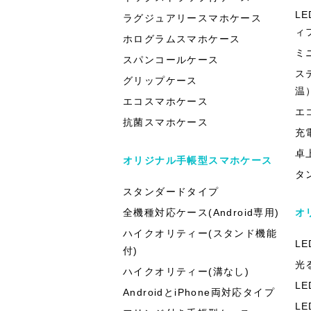
L
ラグジュアリースマホケース
ィ
ホログラムスマホケース
ミ
スパンコールケース
ス
グリップケース
温
エコスマホケース
エ
抗菌スマホケース
充
卓
オリジナル手帳型スマホケース
タ
スタンダードタイプ
全機種対応ケース(Android専用)
オ
ハイクオリティー(スタンド機能
L
付)
光
ハイクオリティー(溝なし)
L
AndroidとiPhone両対応タイプ
L