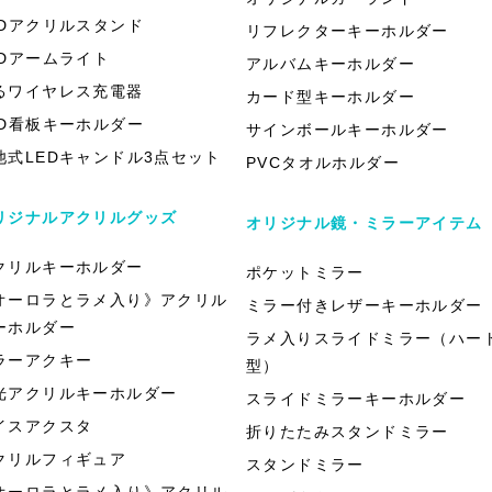
EDアクリルスタンド
リフレクターキーホルダー
EDアームライト
アルバムキーホルダー
るワイヤレス充電器
カード型キーホルダー
ED看板キーホルダー
サインボールキーホルダー
池式LEDキャンドル3点セット
PVCタオルホルダー
リジナルアクリルグッズ
オリジナル鏡・ミラーアイテム
クリルキーホルダー
ポケットミラー
オーロラとラメ入り》アクリル
ミラー付きレザーキーホルダー
ーホルダー
ラメ入りスライドミラー（ハー
ラーアクキー
型）
光アクリルキーホルダー
スライドミラーキーホルダー
イスアクスタ
折りたたみスタンドミラー
クリルフィギュア
スタンドミラー
オーロラとラメ入り》アクリル