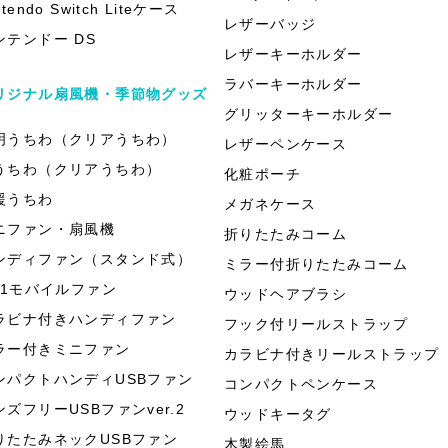
ntendo Switch Liteケース
レザーバッジ
ンテンドー DS
レザーキーホルダー
ラバーキーホルダー
リジナル扇風機・季節物グッズ
グリッターキーホルダー
明うちわ（クリアうちわ）
レザーペンケース
うちわ（クリアうちわ）
化粧ポーチ
援うちわ
メガネケース
ニファン・扇風機
折りたたみコーム
ンディファン（スタンド式）
ミラー付折りたたみコーム
in1モバイルファン
ウッドヘアブラシ
ラビナ付きハンディファン
フック付リールストラップ
ラー付きミニファン
カラビナ付きリールストラップ
ンパクトハンディUSBファン
コンパクトペンケース
ンズフリーUSBファンver.2
ウッドキータグ
りたたみネックUSBファン
木製絵馬