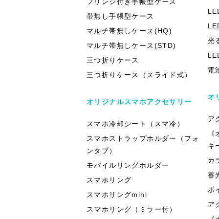
フリンジ付き手帳型ケース
L
帯無し手帳型ケース
L
マルチ帯無しケース(HQ)
光
マルチ帯無しケース(STD)
L
三つ折りケース
電
三つ折りケース（スライド式）
オ
オリジナルスマホアクセサリー
ア
スマホ冷却シート（スマ冷）
《
スマホストラップホルダー（フォ
キ
ンタブ）
カ
モバイルリングホルダー
蓄
スマホリング
ボ
スマホリングmini
ア
スマホリング（ミラー付）
《