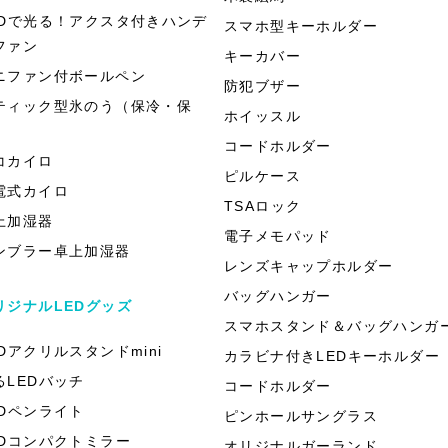
EDで光る！アクスタ付きハンデ
スマホ型キーホルダー
ファン
キーカバー
ニファン付ボールペン
防犯ブザー
ティック型氷のう（保冷・保
ホイッスル
）
コードホルダー
コカイロ
ピルケース
電式カイロ
TSAロック
上加湿器
電子メモパッド
ンブラー卓上加湿器
レンズキャップホルダー
バッグハンガー
リジナルLEDグッズ
スマホスタンド＆バッグハンガ
EDアクリルスタンドmini
カラビナ付きLEDキーホルダー
るLEDバッチ
コードホルダー
EDペンライト
ピンホールサングラス
EDコンパクトミラー
オリジナルガーランド