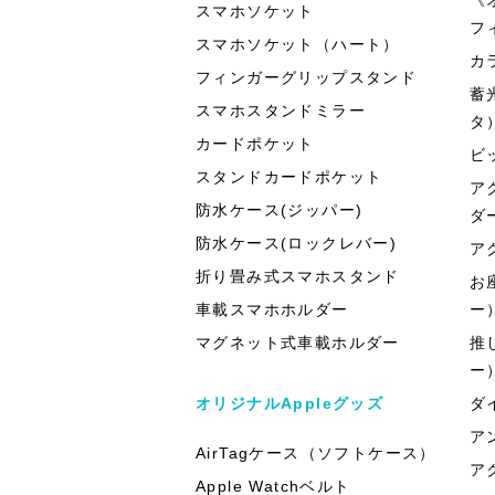
スマホソケット
フ
スマホソケット（ハート）
カ
フィンガーグリップスタンド
蓄
スマホスタンドミラー
タ
カードポケット
ビ
スタンドカードポケット
ア
防水ケース(ジッパー)
ダ
防水ケース(ロックレバー)
ア
折り畳み式スマホスタンド
お
車載スマホホルダー
ー
マグネット式車載ホルダー
推
ー
オリジナルAppleグッズ
ダ
ア
AirTagケース（ソフトケース）
ア
Apple Watchベルト