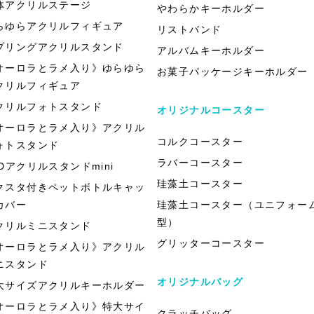
体アクリルステージ
やわらかキーホルダー
らゆらアクリルフィギュア
リストバンド
プリングアクリルスタンド
アルバムキーホルダー
オーロラとラメ入り》ゆらゆら
お菓子パッケージキーホルダー
クリルフィギュア
クリルフォトスタンド
オリジナルコースター
オーロラとラメ入り》アクリル
コルクコースター
ォトスタンド
ラバーコースター
EDアクリルスタンドmini
珪藻土コースター
クスタ付きペットボトルキャッ
カバー
珪藻土コースター（ユニフォー
型）
クリルミニスタンド
グリッターコースター
オーロラとラメ入り》アクリル
ニスタンド
オリジナルバッグ
大サイズアクリルキーホルダー
オーロラとラメ入り》特大サイ
クラッチバッグ