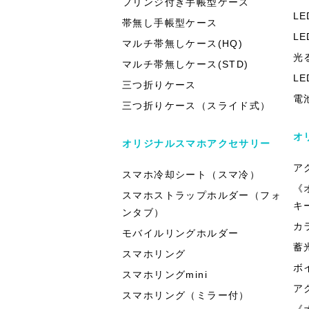
フリンジ付き手帳型ケース
L
帯無し手帳型ケース
L
マルチ帯無しケース(HQ)
光
マルチ帯無しケース(STD)
L
三つ折りケース
電
三つ折りケース（スライド式）
オ
オリジナルスマホアクセサリー
ア
スマホ冷却シート（スマ冷）
《
スマホストラップホルダー（フォ
キ
ンタブ）
カ
モバイルリングホルダー
蓄
スマホリング
ボ
スマホリングmini
ア
スマホリング（ミラー付）
《