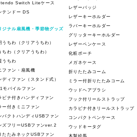
ntendo Switch Liteケース
レザーバッジ
ンテンドー DS
レザーキーホルダー
ラバーキーホルダー
リジナル扇風機・季節物グッズ
グリッターキーホルダー
明うちわ（クリアうちわ）
レザーペンケース
うちわ（クリアうちわ）
化粧ポーチ
援うちわ
メガネケース
ニファン・扇風機
折りたたみコーム
ンディファン（スタンド式）
ミラー付折りたたみコーム
in1モバイルファン
ウッドヘアブラシ
ラビナ付きハンディファン
フック付リールストラップ
ラー付きミニファン
カラビナ付きリールストラップ
ンパクトハンディUSBファン
コンパクトペンケース
ンズフリーUSBファンver.2
ウッドキータグ
りたたみネックUSBファン
木製絵馬