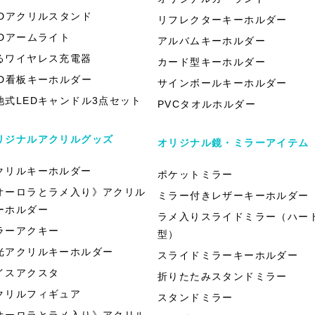
EDアクリルスタンド
リフレクターキーホルダー
EDアームライト
アルバムキーホルダー
るワイヤレス充電器
カード型キーホルダー
ED看板キーホルダー
サインボールキーホルダー
池式LEDキャンドル3点セット
PVCタオルホルダー
リジナルアクリルグッズ
オリジナル鏡・ミラーアイテム
クリルキーホルダー
ポケットミラー
オーロラとラメ入り》アクリル
ミラー付きレザーキーホルダー
ーホルダー
ラメ入りスライドミラー（ハー
ラーアクキー
型）
光アクリルキーホルダー
スライドミラーキーホルダー
イスアクスタ
折りたたみスタンドミラー
クリルフィギュア
スタンドミラー
オーロラとラメ入り》アクリル