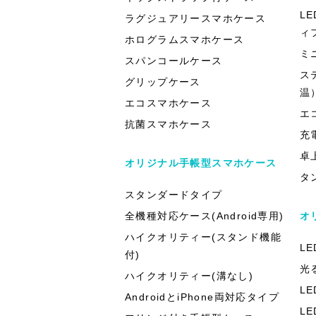
L
ラグジュアリースマホケース
ィ
ホログラムスマホケース
ミ
スパンコールケース
ス
グリップケース
温
エコスマホケース
エ
抗菌スマホケース
充
卓
オリジナル手帳型スマホケース
タ
スタンダードタイプ
全機種対応ケース(Android専用)
オ
ハイクオリティー(スタンド機能
L
付)
光
ハイクオリティー(溝なし)
L
AndroidとiPhone両対応タイプ
L