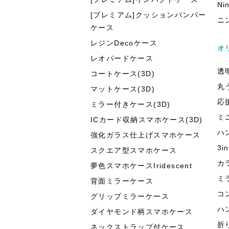
Ni
[プレミアム]クッションバンパー
ニ
ケース
レジンDecoケース
オ
レオパードケース
透
コートケース(3D)
丸
マットケース(3D)
応
ミラー付きケース(3D)
ミ
ICカード収納スマホケース(3D)
ハ
強化ガラス仕上げスマホケース
3
スクエア型スマホケース
カ
夢色スマホケースIridescent
ミ
背面ミラーケース
コ
グリップミラーケース
ハ
ダイヤモンド柄スマホケース
折
ネックストラップ付ケース