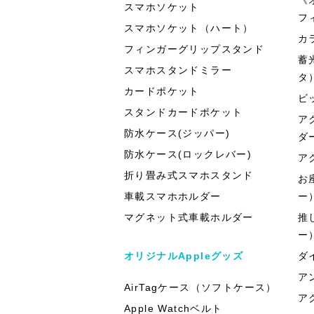
スマホソケット
フ
スマホソケット（ハート）
カ
フィンガーグリップスタンド
蓄
スマホスタンドミラー
タ
カードポケット
ビ
スタンドカードポケット
ア
防水ケース(ジッパー)
ダ
防水ケース(ロックレバー)
ア
折り畳み式スマホスタンド
お
車載スマホホルダー
ー
マグネット式車載ホルダー
推
ー
オリジナルAppleグッズ
ダ
ア
AirTagケース（ソフトケース）
ア
Apple Watchベルト