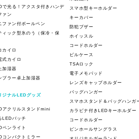
EDで光る！アクスタ付きハンデ
スマホ型キーホルダー
ファン
キーカバー
ニファン付ボールペン
防犯ブザー
ティック型氷のう（保冷・保
ホイッスル
）
コードホルダー
コカイロ
ピルケース
電式カイロ
TSAロック
上加湿器
電子メモパッド
ンブラー卓上加湿器
レンズキャップホルダー
バッグハンガー
リジナルLEDグッズ
スマホスタンド＆バッグハンガ
EDアクリルスタンドmini
カラビナ付きLEDキーホルダー
るLEDバッチ
コードホルダー
EDペンライト
ピンホールサングラス
EDコンパクトミラー
オリジナルガーランド