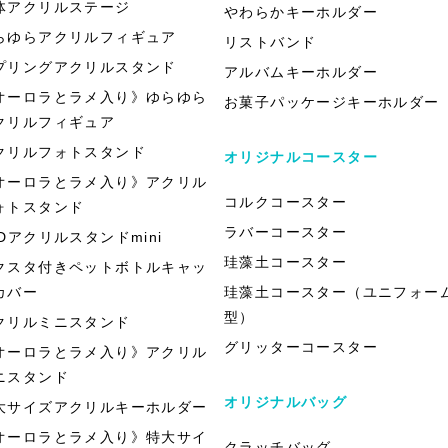
体アクリルステージ
やわらかキーホルダー
らゆらアクリルフィギュア
リストバンド
プリングアクリルスタンド
アルバムキーホルダー
オーロラとラメ入り》ゆらゆら
お菓子パッケージキーホルダー
クリルフィギュア
クリルフォトスタンド
オリジナルコースター
オーロラとラメ入り》アクリル
コルクコースター
ォトスタンド
ラバーコースター
EDアクリルスタンドmini
珪藻土コースター
クスタ付きペットボトルキャッ
カバー
珪藻土コースター（ユニフォー
型）
クリルミニスタンド
グリッターコースター
オーロラとラメ入り》アクリル
ニスタンド
オリジナルバッグ
大サイズアクリルキーホルダー
オーロラとラメ入り》特大サイ
クラッチバッグ