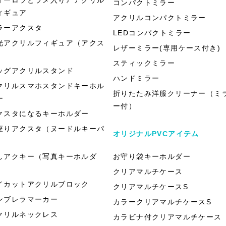
コンパクトミラー
ィギュア
アクリルコンパクトミラー
ラーアクスタ
LEDコンパクトミラー
光アクリルフィギュア（アクス
レザーミラー(専用ケース付き)
）
スティックミラー
ッグアクリルスタンド
ハンドミラー
クリルスマホスタンドキーホル
折りたたみ洋服クリーナー（ミ
ー
ー付）
クスタになるキーホルダー
座りアクスタ（ヌードルキーパ
オリジナルPVCアイテム
）
しアクキー（写真キーホルダ
お守り袋キーホルダー
）
クリアマルチケース
イカットアクリルブロック
クリアマルチケースS
ンブレラマーカー
カラークリアマルチケースS
クリルネックレス
カラビナ付クリアマルチケース