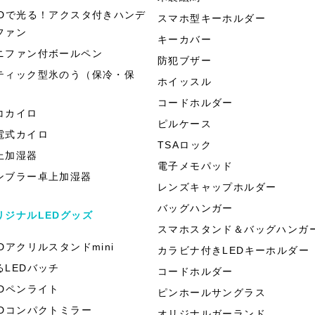
EDで光る！アクスタ付きハンデ
スマホ型キーホルダー
ファン
キーカバー
ニファン付ボールペン
防犯ブザー
ティック型氷のう（保冷・保
ホイッスル
）
コードホルダー
コカイロ
ピルケース
電式カイロ
TSAロック
上加湿器
電子メモパッド
ンブラー卓上加湿器
レンズキャップホルダー
バッグハンガー
リジナルLEDグッズ
スマホスタンド＆バッグハンガ
EDアクリルスタンドmini
カラビナ付きLEDキーホルダー
るLEDバッチ
コードホルダー
EDペンライト
ピンホールサングラス
EDコンパクトミラー
オリジナルガーランド