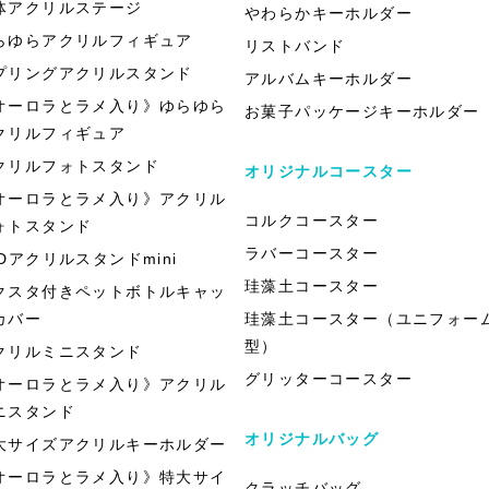
体アクリルステージ
やわらかキーホルダー
らゆらアクリルフィギュア
リストバンド
プリングアクリルスタンド
アルバムキーホルダー
オーロラとラメ入り》ゆらゆら
お菓子パッケージキーホルダー
クリルフィギュア
クリルフォトスタンド
オリジナルコースター
オーロラとラメ入り》アクリル
コルクコースター
ォトスタンド
ラバーコースター
EDアクリルスタンドmini
珪藻土コースター
クスタ付きペットボトルキャッ
カバー
珪藻土コースター（ユニフォー
型）
クリルミニスタンド
グリッターコースター
オーロラとラメ入り》アクリル
ニスタンド
オリジナルバッグ
大サイズアクリルキーホルダー
オーロラとラメ入り》特大サイ
クラッチバッグ