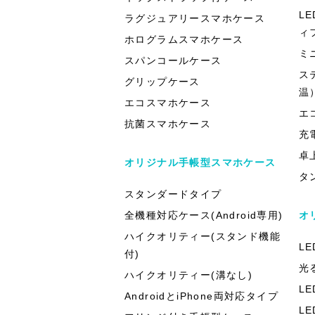
L
ラグジュアリースマホケース
ィ
ホログラムスマホケース
ミ
スパンコールケース
ス
グリップケース
温
エコスマホケース
エ
抗菌スマホケース
充
卓
オリジナル手帳型スマホケース
タ
スタンダードタイプ
全機種対応ケース(Android専用)
オ
ハイクオリティー(スタンド機能
L
付)
光
ハイクオリティー(溝なし)
L
AndroidとiPhone両対応タイプ
L