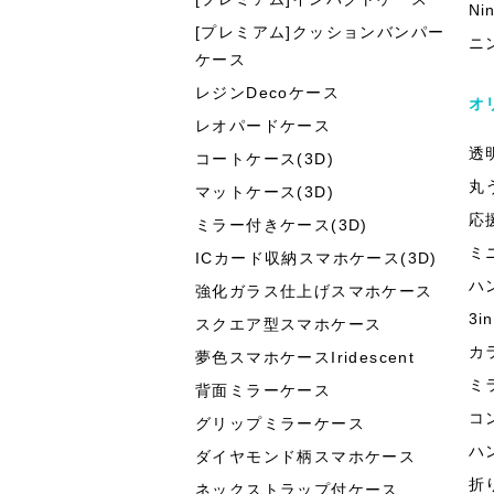
Ni
[プレミアム]クッションバンパー
ニ
ケース
レジンDecoケース
オ
レオパードケース
透
コートケース(3D)
丸
マットケース(3D)
応
ミラー付きケース(3D)
ミ
ICカード収納スマホケース(3D)
ハ
強化ガラス仕上げスマホケース
3
スクエア型スマホケース
カ
夢色スマホケースIridescent
ミ
背面ミラーケース
コ
グリップミラーケース
ハ
ダイヤモンド柄スマホケース
折
ネックストラップ付ケース