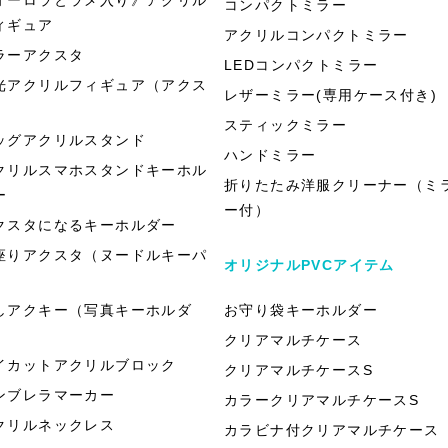
コンパクトミラー
ィギュア
アクリルコンパクトミラー
ラーアクスタ
LEDコンパクトミラー
光アクリルフィギュア（アクス
レザーミラー(専用ケース付き)
）
スティックミラー
ッグアクリルスタンド
ハンドミラー
クリルスマホスタンドキーホル
折りたたみ洋服クリーナー（ミ
ー
ー付）
クスタになるキーホルダー
座りアクスタ（ヌードルキーパ
オリジナルPVCアイテム
）
しアクキー（写真キーホルダ
お守り袋キーホルダー
）
クリアマルチケース
イカットアクリルブロック
クリアマルチケースS
ンブレラマーカー
カラークリアマルチケースS
クリルネックレス
カラビナ付クリアマルチケース