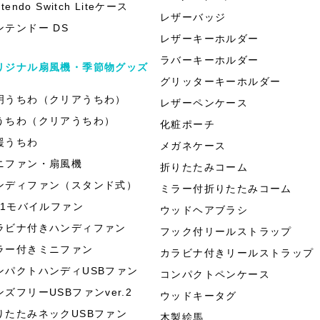
ntendo Switch Liteケース
レザーバッジ
ンテンドー DS
レザーキーホルダー
ラバーキーホルダー
リジナル扇風機・季節物グッズ
グリッターキーホルダー
明うちわ（クリアうちわ）
レザーペンケース
うちわ（クリアうちわ）
化粧ポーチ
援うちわ
メガネケース
ニファン・扇風機
折りたたみコーム
ンディファン（スタンド式）
ミラー付折りたたみコーム
in1モバイルファン
ウッドヘアブラシ
ラビナ付きハンディファン
フック付リールストラップ
ラー付きミニファン
カラビナ付きリールストラップ
ンパクトハンディUSBファン
コンパクトペンケース
ンズフリーUSBファンver.2
ウッドキータグ
りたたみネックUSBファン
木製絵馬