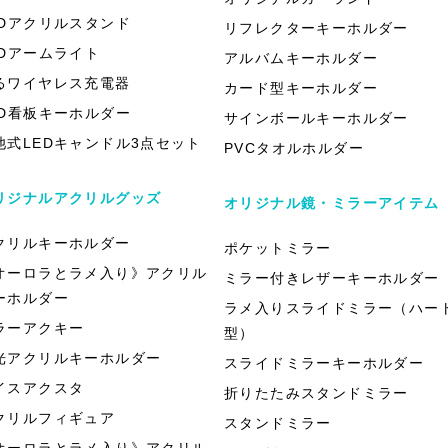
EDアクリルスタンド
リフレクターキーホルダー
EDアームライト
アルバムキーホルダー
るワイヤレス充電器
カード型キーホルダー
ED看板キーホルダー
サインボールキーホルダー
池式LEDキャンドル3点セット
PVCタオルホルダー
リジナルアクリルグッズ
オリジナル鏡・ミラーアイテム
クリルキーホルダー
ポケットミラー
オーロラとラメ入り》アクリル
ミラー付きレザーキーホルダー
ーホルダー
ラメ入りスライドミラー（ハー
ラーアクキー
型）
光アクリルキーホルダー
スライドミラーキーホルダー
イスアクスタ
折りたたみスタンドミラー
クリルフィギュア
スタンドミラー
オーロラとラメ入り》アクリル