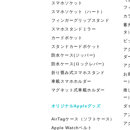
スマホソケット
フ
スマホソケット（ハート）
カ
フィンガーグリップスタンド
蓄
スマホスタンドミラー
タ
カードポケット
ビ
スタンドカードポケット
ア
防水ケース(ジッパー)
ダ
防水ケース(ロックレバー)
ア
折り畳み式スマホスタンド
お
車載スマホホルダー
ー
マグネット式車載ホルダー
推
ー
オリジナルAppleグッズ
ダ
ア
AirTagケース（ソフトケース）
ア
Apple Watchベルト