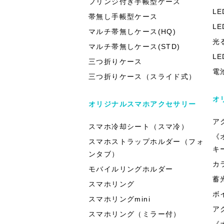
フリンジ付き手帳型ケース
L
帯無し手帳型ケース
L
マルチ帯無しケース(HQ)
光
マルチ帯無しケース(STD)
L
三つ折りケース
電
三つ折りケース（スライド式）
オ
オリジナルスマホアクセサリー
ア
スマホ冷却シート（スマ冷）
《
スマホストラップホルダー（フォ
キ
ンタブ）
カ
モバイルリングホルダー
蓄
スマホリング
ボ
スマホリングmini
ア
スマホリング（ミラー付）
《