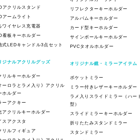
EDアクリルスタンド
リフレクターキーホルダー
EDアームライト
アルバムキーホルダー
るワイヤレス充電器
カード型キーホルダー
ED看板キーホルダー
サインボールキーホルダー
池式LEDキャンドル3点セット
PVCタオルホルダー
リジナルアクリルグッズ
オリジナル鏡・ミラーアイテム
クリルキーホルダー
ポケットミラー
オーロラとラメ入り》アクリル
ミラー付きレザーキーホルダー
ーホルダー
ラメ入りスライドミラー（ハー
ラーアクキー
型）
光アクリルキーホルダー
スライドミラーキーホルダー
イスアクスタ
折りたたみスタンドミラー
クリルフィギュア
スタンドミラー
オーロラとラメ入り》アクリル