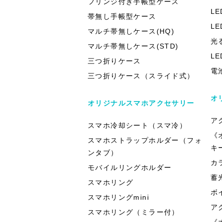
フリンジ付き手帳型ケース
L
帯無し手帳型ケース
L
マルチ帯無しケース(HQ)
光
マルチ帯無しケース(STD)
L
三つ折りケース
電
三つ折りケース（スライド式）
オ
オリジナルスマホアクセサリー
ア
スマホ冷却シート（スマ冷）
《
スマホストラップホルダー（フォ
キ
ンタブ）
カ
モバイルリングホルダー
蓄
スマホリング
ボ
スマホリングmini
ア
スマホリング（ミラー付）
《