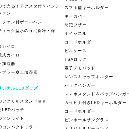
EDで光る！アクスタ付きハンデ
スマホ型キーホルダー
ファン
キーカバー
ニファン付ボールペン
防犯ブザー
ティック型氷のう（保冷・保
ホイッスル
）
コードホルダー
コカイロ
ピルケース
電式カイロ
TSAロック
上加湿器
電子メモパッド
ンブラー卓上加湿器
レンズキャップホルダー
バッグハンガー
リジナルLEDグッズ
スマホスタンド＆バッグハンガ
EDアクリルスタンドmini
カラビナ付きLEDキーホルダー
るLEDバッチ
コードホルダー
EDペンライト
ピンホールサングラス
EDコンパクトミラー
オリジナルガーランド