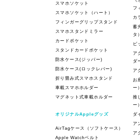
スマホソケット
フ
スマホソケット（ハート）
カ
フィンガーグリップスタンド
蓄
スマホスタンドミラー
タ
カードポケット
ビ
スタンドカードポケット
ア
防水ケース(ジッパー)
ダ
防水ケース(ロックレバー)
ア
折り畳み式スマホスタンド
お
車載スマホホルダー
ー
マグネット式車載ホルダー
推
ー
オリジナルAppleグッズ
ダ
ア
AirTagケース（ソフトケース）
ア
Apple Watchベルト