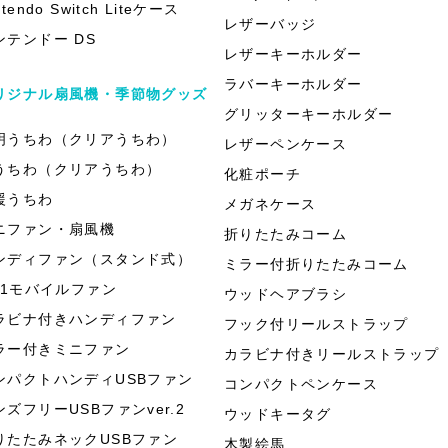
ntendo Switch Liteケース
レザーバッジ
ンテンドー DS
レザーキーホルダー
ラバーキーホルダー
リジナル扇風機・季節物グッズ
グリッターキーホルダー
明うちわ（クリアうちわ）
レザーペンケース
うちわ（クリアうちわ）
化粧ポーチ
援うちわ
メガネケース
ニファン・扇風機
折りたたみコーム
ンディファン（スタンド式）
ミラー付折りたたみコーム
in1モバイルファン
ウッドヘアブラシ
ラビナ付きハンディファン
フック付リールストラップ
ラー付きミニファン
カラビナ付きリールストラップ
ンパクトハンディUSBファン
コンパクトペンケース
ンズフリーUSBファンver.2
ウッドキータグ
りたたみネックUSBファン
木製絵馬