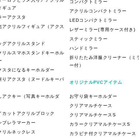
コンパクトミラー
ィギュア
アクリルコンパクトミラー
ラーアクスタ
LEDコンパクトミラー
光アクリルフィギュア（アクス
レザーミラー(専用ケース付き)
）
スティックミラー
ッグアクリルスタンド
ハンドミラー
クリルスマホスタンドキーホル
折りたたみ洋服クリーナー（ミ
ー
ー付）
クスタになるキーホルダー
座りアクスタ（ヌードルキーパ
オリジナルPVCアイテム
）
しアクキー（写真キーホルダ
お守り袋キーホルダー
）
クリアマルチケース
イカットアクリルブロック
クリアマルチケースS
ンブレラマーカー
カラークリアマルチケースS
クリルネックレス
カラビナ付クリアマルチケース