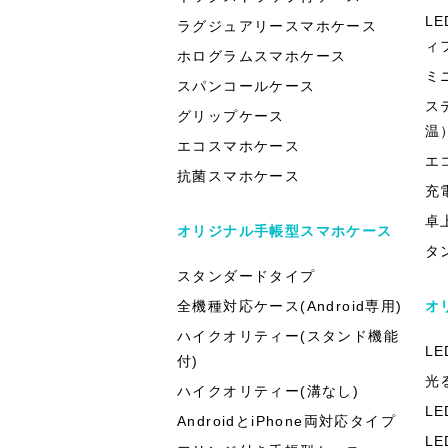
L
ラグジュアリースマホケース
ィ
ホログラムスマホケース
ミ
スパンコールケース
ス
グリップケース
温
エコスマホケース
エ
抗菌スマホケース
充
卓
オリジナル手帳型スマホケース
タ
スタンダードタイプ
全機種対応ケース(Android専用)
オ
ハイクオリティー(スタンド機能
L
付)
光
ハイクオリティー(溝なし)
L
AndroidとiPhone両対応タイプ
L