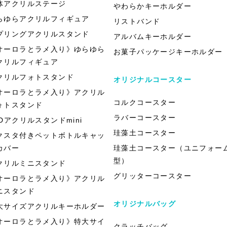
体アクリルステージ
やわらかキーホルダー
らゆらアクリルフィギュア
リストバンド
プリングアクリルスタンド
アルバムキーホルダー
オーロラとラメ入り》ゆらゆら
お菓子パッケージキーホルダー
クリルフィギュア
クリルフォトスタンド
オリジナルコースター
オーロラとラメ入り》アクリル
コルクコースター
ォトスタンド
ラバーコースター
EDアクリルスタンドmini
珪藻土コースター
クスタ付きペットボトルキャッ
カバー
珪藻土コースター（ユニフォー
型）
クリルミニスタンド
グリッターコースター
オーロラとラメ入り》アクリル
ニスタンド
オリジナルバッグ
大サイズアクリルキーホルダー
オーロラとラメ入り》特大サイ
クラッチバッグ