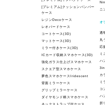
Ni
[プレミアム]クッションバンパー
ニ
ケース
レジンDecoケース
オ
レオパードケース
透
コートケース(3D)
丸
マットケース(3D)
応
ミラー付きケース(3D)
ミ
ICカード収納スマホケース(3D)
ハ
強化ガラス仕上げスマホケース
3
スクエア型スマホケース
カ
夢色スマホケースIridescent
ミ
背面ミラーケース
コ
グリップミラーケース
ハ
ダイヤモンド柄スマホケース
折
ネックストラップ付ケース