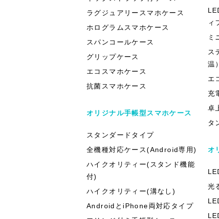
L
ラグジュアリースマホケース
ィ
ホログラムスマホケース
ミ
スパンコールケース
ス
グリップケース
温
エコスマホケース
エ
抗菌スマホケース
充
卓
オリジナル手帳型スマホケース
タ
スタンダードタイプ
全機種対応ケース(Android専用)
オ
ハイクオリティー(スタンド機能
L
付)
光
ハイクオリティー(溝なし)
L
AndroidとiPhone両対応タイプ
L