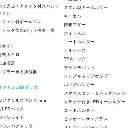
EDで光る！アクスタ付きハンデ
スマホ型キーホルダー
ファン
キーカバー
ニファン付ボールペン
防犯ブザー
ティック型氷のう（保冷・保
ホイッスル
）
コードホルダー
コカイロ
ピルケース
電式カイロ
TSAロック
上加湿器
電子メモパッド
ンブラー卓上加湿器
レンズキャップホルダー
バッグハンガー
リジナルLEDグッズ
スマホスタンド＆バッグハンガ
EDアクリルスタンドmini
カラビナ付きLEDキーホルダー
るLEDバッチ
コードホルダー
EDペンライト
ピンホールサングラス
EDコンパクトミラー
オリジナルガーランド