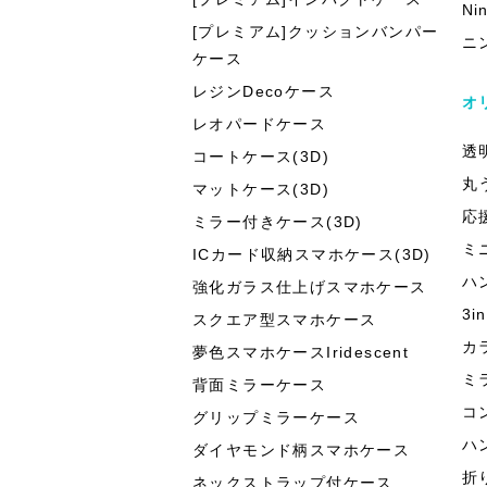
Ni
[プレミアム]クッションバンパー
ニ
ケース
レジンDecoケース
オ
レオパードケース
透
コートケース(3D)
丸
マットケース(3D)
応
ミラー付きケース(3D)
ミ
ICカード収納スマホケース(3D)
ハ
強化ガラス仕上げスマホケース
3
スクエア型スマホケース
カ
夢色スマホケースIridescent
ミ
背面ミラーケース
コ
グリップミラーケース
ハ
ダイヤモンド柄スマホケース
折
ネックストラップ付ケース