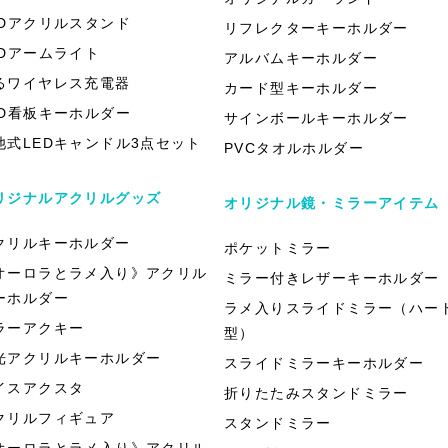
EDアクリルスタンド
リフレクターキーホルダー
EDアームライト
アルバムキーホルダー
るワイヤレス充電器
カード型キーホルダー
ED看板キーホルダー
サインボールキーホルダー
池式LEDキャンドル3点セット
PVCタオルホルダー
リジナルアクリルグッズ
オリジナル鏡・ミラーアイテム
クリルキーホルダー
ポケットミラー
オーロラとラメ入り》アクリル
ミラー付きレザーキーホルダー
ーホルダー
ラメ入りスライドミラー（ハー
ラーアクキー
型）
光アクリルキーホルダー
スライドミラーキーホルダー
イスアクスタ
折りたたみスタンドミラー
クリルフィギュア
スタンドミラー
オーロラとラメ入り》アクリル