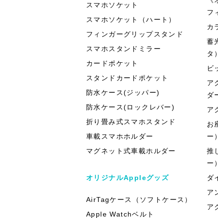
スマホソケット
フ
スマホソケット（ハート）
カ
フィンガーグリップスタンド
蓄
スマホスタンドミラー
タ
カードポケット
ビ
スタンドカードポケット
ア
防水ケース(ジッパー)
ダ
防水ケース(ロックレバー)
ア
折り畳み式スマホスタンド
お
車載スマホホルダー
ー
マグネット式車載ホルダー
推
ー
オリジナルAppleグッズ
ダ
ア
AirTagケース（ソフトケース）
ア
Apple Watchベルト