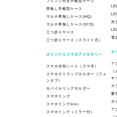
フリンジ付き手帳型ケース
L
帯無し手帳型ケース
L
マルチ帯無しケース(HQ)
光
マルチ帯無しケース(STD)
L
三つ折りケース
電
三つ折りケース（スライド式）
オ
オリジナルスマホアクセサリー
ア
スマホ冷却シート（スマ冷）
《
スマホストラップホルダー（フォ
キ
ンタブ）
カ
モバイルリングホルダー
蓄
スマホリング
ボ
スマホリングmini
ア
スマホリング（ミラー付）
《