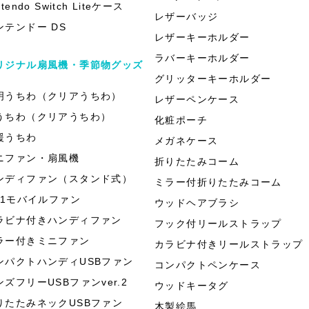
ntendo Switch Liteケース
レザーバッジ
ンテンドー DS
レザーキーホルダー
ラバーキーホルダー
リジナル扇風機・季節物グッズ
グリッターキーホルダー
明うちわ（クリアうちわ）
レザーペンケース
うちわ（クリアうちわ）
化粧ポーチ
援うちわ
メガネケース
ニファン・扇風機
折りたたみコーム
ンディファン（スタンド式）
ミラー付折りたたみコーム
in1モバイルファン
ウッドヘアブラシ
ラビナ付きハンディファン
フック付リールストラップ
ラー付きミニファン
カラビナ付きリールストラップ
ンパクトハンディUSBファン
コンパクトペンケース
ンズフリーUSBファンver.2
ウッドキータグ
りたたみネックUSBファン
木製絵馬