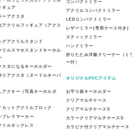
コンパクトミラー
ィギュア
アクリルコンパクトミラー
ラーアクスタ
LEDコンパクトミラー
光アクリルフィギュア（アクス
レザーミラー(専用ケース付き)
）
スティックミラー
ッグアクリルスタンド
ハンドミラー
クリルスマホスタンドキーホル
折りたたみ洋服クリーナー（ミ
ー
ー付）
クスタになるキーホルダー
座りアクスタ（ヌードルキーパ
オリジナルPVCアイテム
）
しアクキー（写真キーホルダ
お守り袋キーホルダー
）
クリアマルチケース
イカットアクリルブロック
クリアマルチケースS
ンブレラマーカー
カラークリアマルチケースS
クリルネックレス
カラビナ付クリアマルチケース