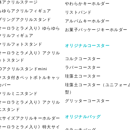
体アクリルステージ
やわらかキーホルダー
らゆらアクリルフィギュア
リストバンド
プリングアクリルスタンド
アルバムキーホルダー
オーロラとラメ入り》ゆらゆら
お菓子パッケージキーホルダー
クリルフィギュア
クリルフォトスタンド
オリジナルコースター
オーロラとラメ入り》アクリル
コルクコースター
ォトスタンド
ラバーコースター
EDアクリルスタンドmini
珪藻土コースター
クスタ付きペットボトルキャッ
カバー
珪藻土コースター（ユニフォー
型）
クリルミニスタンド
グリッターコースター
オーロラとラメ入り》アクリル
ニスタンド
オリジナルバッグ
大サイズアクリルキーホルダー
オーロラとラメ入り》特大サイ
クラッチバッグ